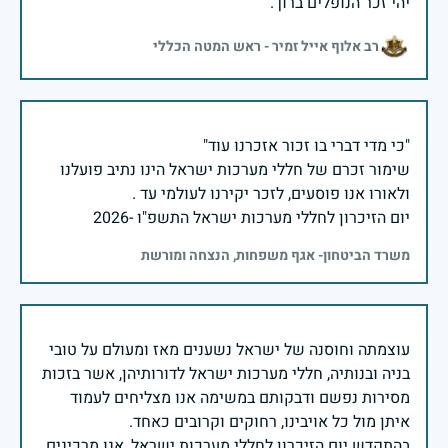
יהי זכר הנופלים ברוך.
רב אלוף אייל זמיר - ראש המטה הכללי
שימור זכרם של חללי מערכות ישראל הינו נתיב פועלנו
יום הזיכרון לחללי מערכות ישראל התשפ"ו -2026
משרד הביטחון- אגף משפחות, הנצחה ומורשת
עוצמתה וחוסנה של ישראל נשענים מאז ומעולם על טובי
בניה ובנותיה, חללי מערכות ישראל לדורותיהן, אשר בזכות
מסירות נפשם ודבקותם במשימה אנו מצליחים לעמוד
בהתקדש יום הזיכרון לחללי מערכות ישראל, אנו מרכינים