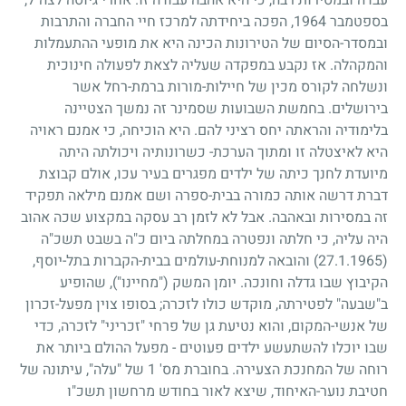
בספטמבר
1964
, הפכה ביחידתה למרכז חיי החברה והתרבות
ובמסדר-הסיום של הטירונות הכינה היא את מופעי ההתעמלות
והמקהלה. אז נקבע במפקדה שעליה לצאת לפעולה חינוכית
ונשלחה לקורס מכין של חיילות-מורות ברמת-רחל אשר
בירושלים. בחמשת השבועות שסמינר זה נמשך הצטיינה
בלימודיה והראתה יחס רציני להם. היא הוכיחה, כי אמנם ראויה
היא לאיצטלה זו ומתוך הערכת- כשרונותיה ויכולתה היתה
מיועדת לחנך כיתה של ילדים מפגרים בעיר עכו, אולם קבוצת
דברת דרשה אותה כמורה בבית-ספרה ושם אמנם מילאה תפקיד
זה במסירות ובאהבה. אבל לא לזמן רב עסקה במקצוע שכה אהוב
היה עליה, כי חלתה ונפטרה במחלתה ביום כ"ה בשבט תשכ"ה
(27.1.1965)
והובאה למנוחת-עולמים בבית-הקברות בתל-יוסף,
הקיבוץ שבו גדלה וחונכה. יומן המשק ("מחיינו"), שהופיע
ב"שבעה" לפטירתה, מוקדש כולו לזכרה
;
בסופו צוין מפעל-זכרון
של אנשי-המקום, והוא נטיעת גן של פרחי "זכריני" לזכרה, כדי
שבו יוכלו להשתעשע ילדים פעוטים - מפעל ההולם ביותר את
רוחה של המחנכת הצעירה. בחוברת מס'
1
של "עלה", עיתונה של
חטיבת נוער-האיחוד, שיצא לאור בחודש מרחשון תשכ"ו