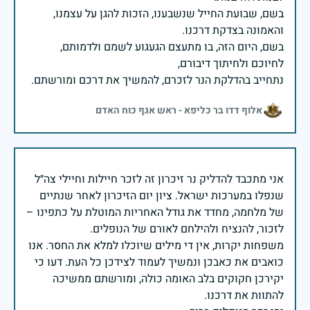
בשם, שבועת החייל שנשבענו, הזכות להגן על עצמנו,
בשם, היום הזה, בו מתעצם הגעגוע לשמם ולדמותם,
נתחייב בהדלקת הנר לזכרם, להמשיך את דרכם ומורשתם.
אלוף דדו בר כליפא - ראש אגף כוח האדם
אני מתכבד להדליק נר זיכרון זה לזכר חיילות וחיילי צה״ל
שנפלו במערכות ישראל. ציון יום הזיכרון לאחר שנתיים
של מלחמה, מחדד את גודל האחריות המוטלת על כתפינו –
משפחות יקרות, אין די מילים שיוכלו למלא את החסר. אנו
כואבים את כאבכן ונמשיך לעמוד לצידכן כל העת. דעו כי
יקירכן חקוקים בלב האומה כולה, ומורשתם ממשיכה