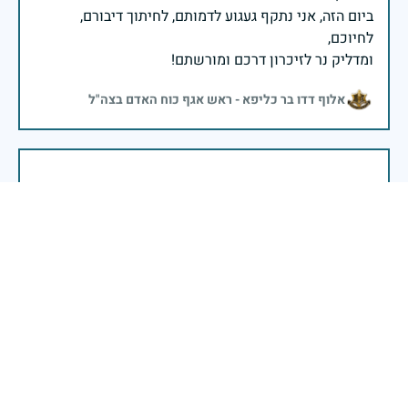
ביום הזה, אני נתקף געגוע לדמותם, לחיתוך דיבורם,
ומדליק נר לזיכרון דרכם ומורשתם!
אלוף דדו בר כליפא - ראש אגף כוח האדם בצה"ל
בכאב, בהצדעה ובתקווה אני מתכבד להדליק נר זיכרון זה.
השנה, כשאנו נלחמים במלחמה ארוכה, רב זירתית וצודקת,
הזיכרון נושא משמעות עמוקה. ביום זה נעצור ונתייחד עם
זכרם של טובי בנינו ובנותינו שנפלו בהגנה על המדינה.
מורשתם היא המצפן שמתווה את דרכינו, והיא המעניקה
משפחות יקרות, אנו מרכינים ראשנו ומתחייבים שנעמוד