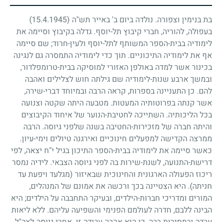
בת בנימין וצפורה. נולדה ביום ב' באייר תש"ה
(15.4.1945)
בעפולה, להוריה, חברי קיבוץ תל-יוסף. גדלה בקיבוץ וסיימה את
לימודיה בבית-הספר המשותף לתל-יוסף ולעין-חרוד
;
שם סיימה
אף את לימודיה התיכוניים. תוך כדי לימודיה התמסרה גם לנגינה
בכינור אשר למדה באולפן האזורי למוסיקה בבית-טרומפלדור,
ובמשך ארבע שנות-לימודיה שם גילתה חוש לצלילים ואהבה
להם. כן התעניינה בספרות, קראה הרבה ובמיוחד דברי-שירה,
אשר קנתה בפרוטותיה המעטות. מטבעה היתה שקטה וצנועה
בכל הליכותיה. השתייכה לחטיבת-הנוער של איחוד הקיבוצים
והיתה חברה של מזכירות-החטיבה בשנה שלפני גיוסה. הרבה
ממרצה הקדישה למפעלים חינוכיים ואירגנה טיולים וימי-עיון.
כאשר סיימה את לימודיה בבית-הספר התיכון בגיל י"ח יצאה, לפי
דרישת-התנועה, לשנת-שירות בה לפני גיוסה הצבאי. לידיה נמסר
ריכוז הפעולה הארגונית והחינוכית שבאיזור (מגלעד ויפעת עד
חניתה). היא הצטיינה בכך ורכשה את אמונם של המנהלים,
המורים ומדריכי חברות-הילדים, ובעיקר התחבבה על הילדים
;
היא
הבינה ללבם, חדרה לעולמם הפנימי והשפיעה עליהם. ללא ליאות
עבדה ובמסירות רבה, כי היא אהבה עבודה זו. אחרי גיוסה לצה"ל,