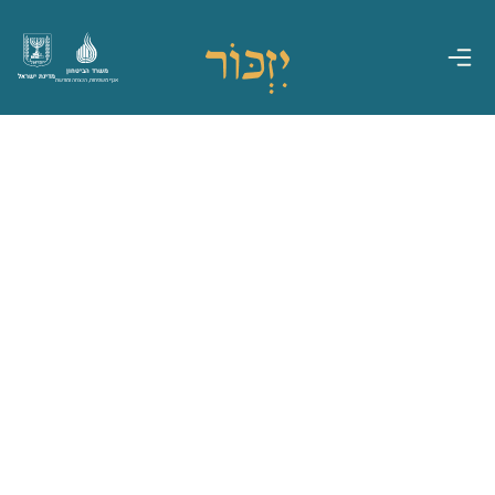
משרד הביטחון
מדינת ישראל
אגף משפחות, הנצחה ומורשת