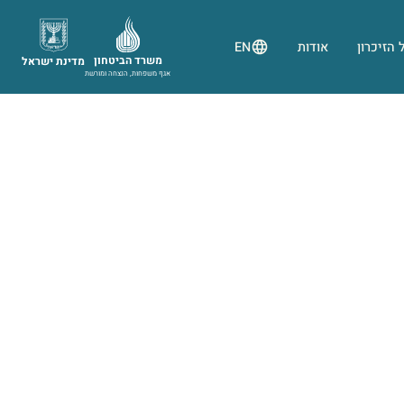
 הזיכרון
אודות
EN
משרד הביטחון
מדינת ישראל
אגף משפחות, הנצחה ומורשת