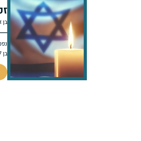
זכ
בן ז
נפט
בן 67 בפטירתו
800118