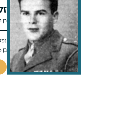
זל
בן 
נפל 
בן 25 בנופלו
22500