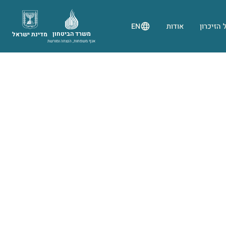
 הזיכרון
אודות
EN
משרד הביטחון
מדינת ישראל
אגף משפחות, הנצחה ומורשת