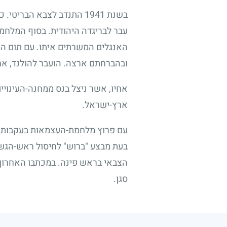
בשנת
1941
התנדב לצבא הבריטי. כמ
עבר לבריגדה היהודית. בסוף המלחמה
האנגלים המשרתים איתו. עם תום ה
ובהברחתם ארצה. הועבר להולנד, אח
אחיו, אשר ניצל בנס ממחנה-העינויי
ארץ-ישראל.
עם פרוץ מלחמת-העצמאות בעקבות הח
בעת מבצע "ברוש" לחיסול ראש-הגשר 
הצבאי בראש פינה. במכתבו האחרון לא
סגן.