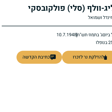
יג-וולף (סלי) פולקובסקי
מינדל ושמואל
ביום
ג' בתמוז תש"ח
10.7.1948
להדלקת נר לזכרו
כתיבת הקדשה