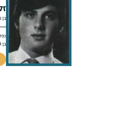
זל
בן 
נפל 
בן 19 בנופלו
46996