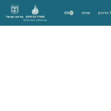
 הזיכרון
אודות
EN
משרד הביטחון
מדינת ישראל
אגף משפחות, הנצחה ומורשת