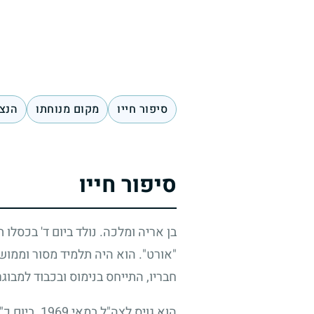
סיפור חייו
מקום מנוחתו
הנצח
סיפור חייו
בן אריה ומלכה. נולד ביום ד' בכסלו
"אורט". הוא היה תלמיד מסור וממושמ
חבריו, התייחס בנימוס ובכבוד למבוגר
הוא גויס לצה"ל במאי
1969
. ביום כ