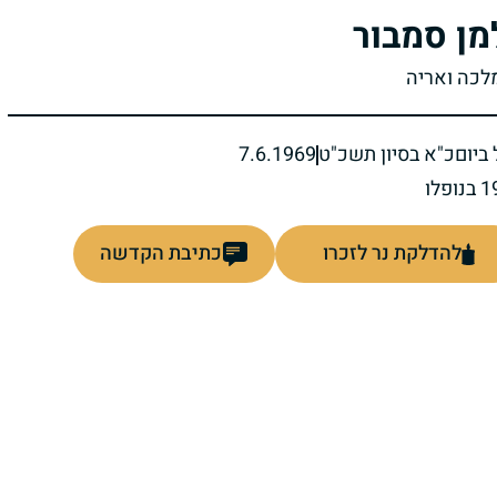
מן סמבור
מלכה ואריה
ביום
כ"א בסיון תשכ"ט
7.6.1969
להדלקת נר לזכרו
כתיבת הקדשה