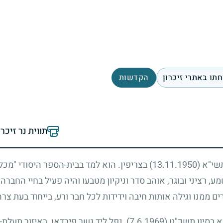
תו באתרי זיכרון
הקדשות
תווית נר זיכר
 תשי"א
(13.11.1950)
בצריפין. הוא למד בבית-הספר היסודי "מכל
ע, רציני ובוגר, אוהב סדר וניקיון מטבעו והיה פעיל בחיי החבר
ים ממנו וגילה אותות חיבה וידידות לכל חבר ורע, בייחוד בעת צרה
"א בסיון תשכ"ט
(7.6.1969)
, נפל ליד גשר פירדאן, באיזור תעלת-