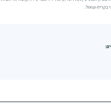
 בקרית-שאול.
ם: