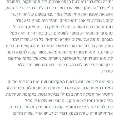
"תורה ומלאכה" ("אורט") בכפר-אברהם, ליד פתח-תקוה. במסגרת
ה"ישיבה" השתתף בשלוש הצעדות לירושלים. כמי שגדל במושב,
אהב את הטבע ואת החי ומגיל צעיר עבד במשק של הוריו ועזר
להם בעבודה, כי אהב יגיע-כפיים. תמיד היה מציין כי עבודה
גופנית מפרכת במשק גורמת לו סיפוק רב. עם זאת, היה בעל
נפש עדינה וטהורה, נמשך לשטחים רבים בחיי הרוח והיה סמל
מובהק ומופת של שילוב "ספרא וסייפא". כל מי שהכירו למד
ממנו פרק בכיבוד אב ואם. בראש דאגותיו הייתה עשיית נחת-רוח
להורים. הייתה זו מעין מסירות מופלאה, אשר קשה למצוא דומה
לה. הוא נהג לוותר על שאיפות אישיות שלא עלו בקנה אחד עם
רצון הוריו. די היה לו ברמז מצדם - ורצונם נעשה מיד, ללא
עוררין.
הוא היא ליבראלי ובעל דעות מתקדמות ועם זאת היה דתי ואדוק
מאוד במצוות הדת. הוא דקדק במצוות חמורות וקלות כאחת ולא
החסיר אף תפילה אחת ב"מניין" בבית-הכנסת. בתקופת הטירונות,
מיד לאחר גיוסו לצבא, ביקש מהוריו שישלחו לו ספל
לנטילת-ידיים לפני ארוחותיו. הוא כיבד והעריץ תלמידי חכמים
אמיתיים והיה שותה בצמא דברי רב ישיש אחד, שהיה מזדמן