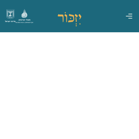
משרד הביטחון
מדינת ישראל
אגף משפחות, הנצחה ומורשת