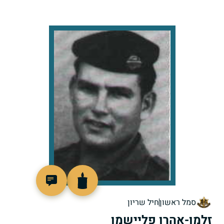
92853
סמל ראשון
חיל שריון
זלמן-אהרן פליישמן