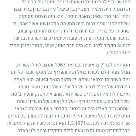
למושב, כדי להרצות על נושאים דתיים, וחוזר עליהם בכל
הזדמנות. היה תלמיד מצטיין ב"ישיבה" ניחן בזיכרון בלתי-מצוי
והיה "בור סוד שאינו מאבד טיפה". הוא היה מצטט פסוקים
שלמד לפני שנים רבות והיה מתעמק בכל נושא אשר אהב, עד
שהכירו על בוריו. חבריו ומכריו היו נדהמים לעתים קרובות,
כאשר שמעו מפיו רעיונות, עובדות, תאריכים והערכות בקשר
לנושא הקרוב ללבו. הוא היה חבר נאמן, אוהב, מסור ומוכן תמיד
לעזור לזולת.
הוא גויס לצה"ל בראשית פברואר
1967
והוצב לחיל-השריון.
מגיל צעיר חלם לשרת בחיל הזה והעריץ כל מפקד שבו. כל יום
ויום בשירותו הצבאי שימש לו מקור הנאה וגאווה. הוא האמין
ביכולתו של צה"ל לגבור על כל אויב בשל כוחו, טוהר נשקו
ואיכות לוחמיו ומפקדיו. כשריונאי, אהב את הטנק והכיר ב"טנק
שלו" כל בורג, מסמר וחריץ - ועל כל הישג של השריון שמח
שמחה רבה כאילו היה זה נצחונו הפרטי. בעת שירותו הצבאי
הגיע לדרגת סמל ראשון. היו לו תוכניות רבות להמשיך בלימודים
אך הוא לא זכה לכך. ב-
1.3.1971
הוא נקרא לשירות מילואים, אך
כבר למחרת צאתו נפצע בעת מילוי תפקידו וביום י"ט באדר