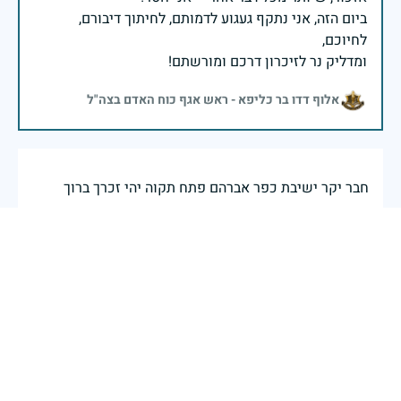
ביום הזה, אני נתקף געגוע לדמותם, לחיתוך דיבורם,
ומדליק נר לזיכרון דרכם ומורשתם!
אלוף דדו בר כליפא - ראש אגף כוח האדם בצה"ל
חבר יקר ישיבת כפר אברהם פתח תקוה יהי זכרך ברוך
אהרן כהן
|
29 באפריל 2025
דיווח
נזכור אותך לעד
שמואל דינור
|
29 באפריל 2025
דיווח