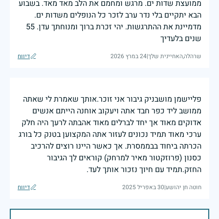
ממועצת שדות ים. מרגש ומחמם את הלב מאד מאד. בשבוע
הבא יתקיים בלי נדר ערב לזכר כל הנופלים משדות ים.
מדמיינת את ההתרגשות. יהי זכרת ברוך ומנוחתך עדן. 55
שנים בלעדיך
שרהלה,האחיינית שלך
|
24 במרץ 2026
דיווח
פליישמן מושבניק גיבור אני זוכר.אותך שאמרת לי שאתה
ממושב ליד כפר חבד אתה ויעקוב אוחנה הייתם אנשים
אדוקים מאוד אך יחד לברלים מאוד אהבתה לרעך היה חלק
ערכי מאוד תמיד נכונים לעזור אתה המקצוען בטנק כל בורג
הכרתה ביחוד בבממסרת. אך כאשר היינו רוצים להרכיב
כסנון (פרוזקטור מאיר למרחק) קוראים לך הגיבור
החזק.תמיד עם חיוך נזכור אותך לעד.
חוטה חן יהושע
|
30 באפריל 2025
דיווח