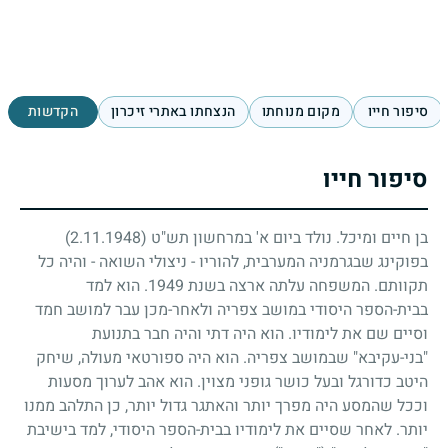
סיפור חייו
מקום מנוחתו
הנצחתו באתרי זיכרון
הקדשות
סיפור חייו
בן חיים ומיכל. נולד ביום א' במרחשון תש"ט
(2.11.1948)
בפוקינג שבגרמניה המערבית, להוריו - ניצולי השואה - והיה כל
תקוותם. המשפחה עלתה ארצה בשנת
1949
. הוא למד
בבית-הספר היסודי במושב צפריה ולאחר-מכן עבר למושב חמד
וסיים שם את לימודיו. הוא היה דתי והיה חבר בתנועת
"בני-עקיבא" שבמושב צפריה. הוא היה ספורטאי מעולה, שיחק
היטב כדורגל ובעל כושר גופני מצוין. הוא אהב לערוך מסעות
וככל שהמסע היה מפרך יותר והאתגר גדול יותר, כן התלהב ממנו
יותר. לאחר שסיים את לימודיו בבית-הספר היסודי, למד בישיבת