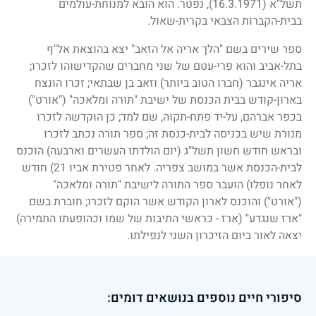
תשל"א
(16.3.1971)
, נפטר. הוא הובא למנוחת-עולמים
בבית-הקברות הצבאי בקרית-שאול.
ספר שירים בשם "הלך אריה אל הזאב" יצא בהוצאת אל"ף
בתל-אביב והוא פרי-עטם של שני מחברים שהקדישוהו לזכרו
;
אריה אינגבר (חברו הטוב ביותר) וזאב בן שבתאי
;
זכרו הונצח
בארון-קודש בבית הכנסת של ישיבת "תורה ומלאכה" ("אורט")
בכפר אברהם, על-יד פתח-תקוה, שם למד
;
כן הוקדשה לזכרו
מנורת שיש בכניסה לבית-כנסת זה
;
ספר תורה נכתב לזכרו
ובראש חודש חשון תשל"ג (יום הולדתו העשרים וארבעה) הוכנס
לבית-הכנסת אשר במושב צפריה. לאחר פטירת אביו
21)
חודש
לאחר נופלו) הועבר ספר התורה לישיבת "תורה ומלאכה"
("אורט") והוכנס לארון הקודש אשר הוקם לזכרו
;
חוברת בשם
"ארז שנגדע" (ארז - כראשי התיבות של שמו וכהופעתו התמירה)
יצאה לאור ביום הזיכרון השני לנפילתו.
סיפורי חיים נוספים בנושאים דומים: