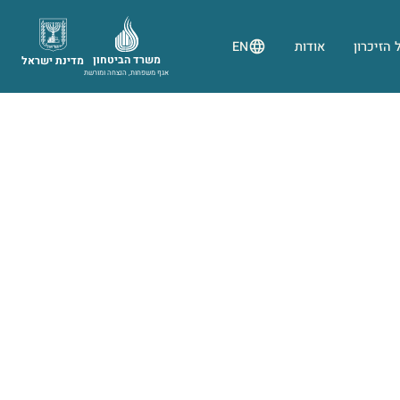
 הזיכרון
אודות
EN
משרד הביטחון
מדינת ישראל
אגף משפחות, הנצחה ומורשת