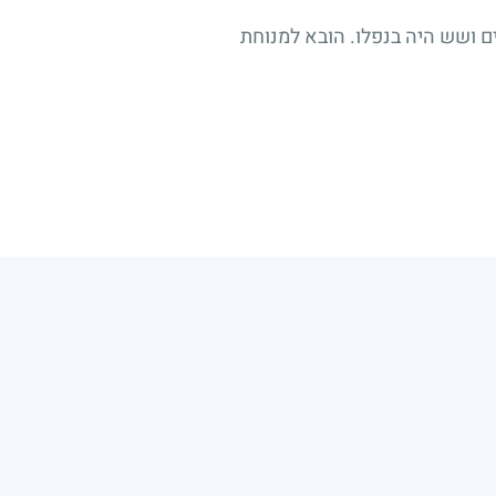
צה נפל בקרב ברצועת עזה ביום כ' באייר תשס"ד (11.5.2004). בן עשרים ושש היה בנפלו. הובא למנוחת