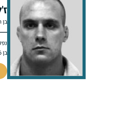
ז'
בן ר
נפל 
בן 26 בנופלו
517059