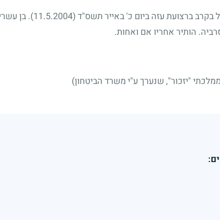
סמל-ראשון ז'לקו (יעקב) מרווי
רביה. הותיר אחריו אם ואחות.
לכתי "יזכור", שנערך ע"י משרד הביטחון)
ם: