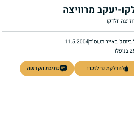
לקו-יעקב מרוויצה
וז'יצה וולדקו
ביום
כ' באייר תשס"ד
11.5.2004
להדלקת נר לזכרו
כתיבת הקדשה