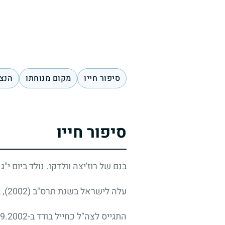
סיפור חייו
מקום מנוחתו
הנצח
סיפור חייו
בנם של רוז'יצה וולדקו. נולד ביום י"ג בתשרי תשל"ט (8
עלה לישראל בשנת תרס"ב (2002), בגיל עשרים וארבע.
התגייס לצה"ל כחייל בודד ב-3.9.2002, ושירת כלוחם חי"ר בגדוד סיור של חטיבת "גבעתי".