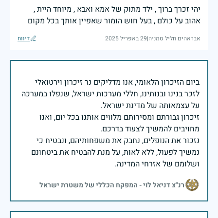
יהי זכרך ברוך , ילד מתוק של אמא ואבא , מיוחד היית ,
אהוב על כולם , בעל חוש הומור שאפיין אותך בכל מקום
אבראהים חליל סמניה
|
29 באפריל 2025
דיווח
ביום הזיכרון הלאומי, אנו מדליקים נר זיכרון וירטואלי
לזכר בנינו ובנותינו, חללי מערכות ישראל, שנפלו במערכה
זיכרון גבורתם ומסירותם מלווים אותנו בכל יום, ואנו
נזכור את הנופלים, נחבק את משפחותיהם, ונבטיח כי
נמשיך לפעול, ללא לאות, על מנת להבטיח את ביטחונם
ושלומם של אזרחי המדינה.
רנ"צ דניאל לוי - המפקח הכללי של משטרת ישראל