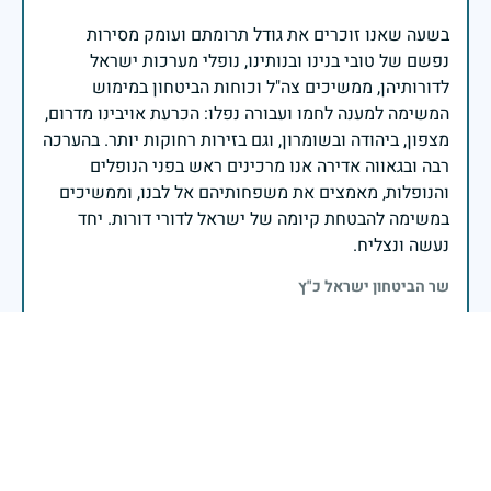
בשעה שאנו זוכרים את גודל תרומתם ועומק מסירות
נפשם של טובי בנינו ובנותינו, נופלי מערכות ישראל
לדורותיהן, ממשיכים צה"ל וכוחות הביטחון במימוש
המשימה למענה לחמו ועבורה נפלו: הכרעת אויבינו מדרום,
מצפון, ביהודה ובשומרון, וגם בזירות רחוקות יותר. בהערכה
רבה ובגאווה אדירה אנו מרכינים ראש בפני הנופלים
והנופלות, מאמצים את משפחותיהם אל לבנו, וממשיכים
במשימה להבטחת קיומה של ישראל לדורי דורות. יחד
נעשה ונצליח.
שר הביטחון ישראל כ"ץ
זיכרון חללינו מהווה עבורנו צו חיים, להמשיך ולפעול
לאורה של המורשת שהותירו לנו. אהבת המולדת מקודשת
בדם יקירנו, וביום זה, כבכל שנה, אנו מתייחדים עם זכר
חללינו, אשר נפלו במערכות ישראל למען עצמאותה