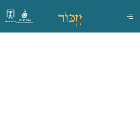
משרד הביטחון
מדינת ישראל
אגף משפחות, הנצחה ומורשת