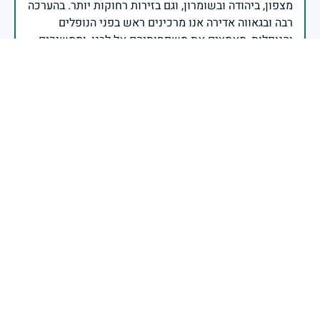
מצפון, ביהודה ובשומרון, וגם בזירות רחוקות יותר. בהערכה
רבה ובגאווה אדירה אנו מרכינים ראש בפני הנופלים
והנופלות, מאמצים את משפחותיהם אל לבנו, וממשיכים
במשימה להבטחת קיומה של ישראל לדורי דורות. יחד
נעשה ונצליח.
שר הביטחון ישראל כ"ץ
זיכרון חללינו מהווה עבורנו צו חיים, להמשיך ולפעול
לאורה של המורשת שהותירו לנו. אהבת המולדת מקודשת
בדם יקירנו, וביום זה, כבכל שנה, אנו מתייחדים עם זכר
חללינו, אשר נפלו במערכות ישראל למען עצמאותה
וחוסנה של מדינת ישראל.
רב ניצב יעקב שבתאי- המפקח הכללי של משטרת ישראל