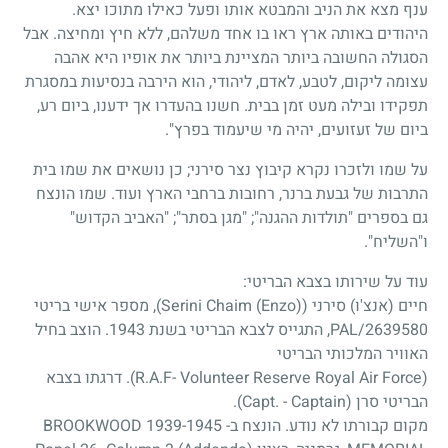
ענף מצא את הניב והמבטא אותו ופעל כאילו מתוכו יצא.
היהודים באותה ארץ ראו בו אחד משלהם, ללא חיץ ומחיצה. אבל
הסגולה החשובה ביותר המציינת ביותר את אופיו היא אהבה
עצומה ליקום, לטבע, לאדם, ליהודי, הוא הירבה בנסיעות במסגרת
תפקידו ובילה מעט זמן בבית. חשנו בהעדרו אך ידענו, ביום רע,
ביום של זעזועים, יהיה מי שיעמוד בפרץ".
על שמו ולזכרו נקרא קיבוץ נצר סירני
;
כן נושאים את שמו בית
התרבות של גבעת ברנר, רחובות ברחבי הארץ ועוד. שמו הונצח
גם בספרים "תולדות ההגנה
;"
"מגן בסתר
;"
"האביב הקדוש"
ו"השליח".
עוד על שירותו בצבא הבריטי:
חיים (אנצ'ו) סירני (Serini Chaim (Enzo)), מספר אישי בריטי
PAL/2639580, התגייס לצבא הבריטי בשנת 1943. הוצב בחיל
האוויר המלכותי הבריטי
(R.A.F- Volunteer Reserve Royal Air Force). דרגתו בצבא
הבריטי סרן (Capt. - Captain).
מקום קבורתו לא נודע. הונצח ב- BROOKWOOD 1939-1945