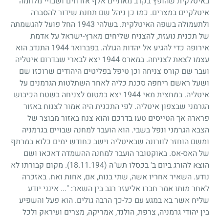
באיטלקית שהופץ בקרב מאתיים אלף אזרחים ושבויי מלחמה
איטלקיים במצרים. כמו כן ניהל שם תחנת שידור להסברה
ולתעמולה בשפה האיטלקית. בשלהי
1943
החל פועל להגשמתה
של תכנית נועזת, להצניח שליחים מארץ-ישראל על אדמת
אירופה כדי להגיע אל יהדות הגולה. בפברואר
1944
התנדב הוא
עצמו לצאת לצניחה. במארס
1944
יצא לבארי שבדרום איטליה
ועבר שם קורס צניחה וכן טיפל בפליטים היהודים שרוכזו שם
ושעל ראשם ריחפה סכנת כליה לאחר השתלטות הגרמנים על
איטליה. במחצית מאי
1944
יצא במטוס לצניחה בשטח הכיבוש
הגרמני שבצפון איטליה. לפי התכנית היה אמור לצנוח באזור
פרארה אך הטייסים טעו בדרכם והוא צנח באזור מבוצר של
הצבא הגרמני ונפל בשבי. הוא הועבר למחנה שבויים בגרמניה
ומשם הוחזר לוורונה שבאיטליה וישב כחודש ימים כלוא במרתף
של האס-אס. באוקטובר הועבר למחנה ההשמדה דאכאו ושם
הוצא להורג ביום ב' בכסלו תש"ה
(18.11.194)
. מקום קבורתו לא
נודע. השאיר אחריו אשה, שתי בנות, אם, אחות ואח. באזכרה
לאחר מותו אמר חברו אליעזר רגב בין השאר: "... אינני יודע
שליח אשר בא במגע עם כל-כך הרבה גולים. הוא פעל והשפיע
בין יהודי גרמניה, צרפת, הולנד, אמריקה, מצרים ועיראק ולכל