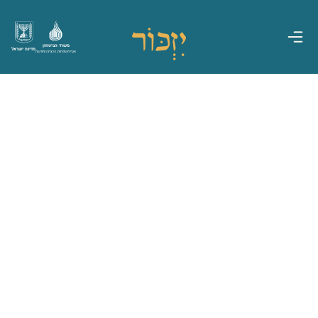
משרד הביטחון
מדינת ישראל
אגף משפחות, הנצחה ומורשת