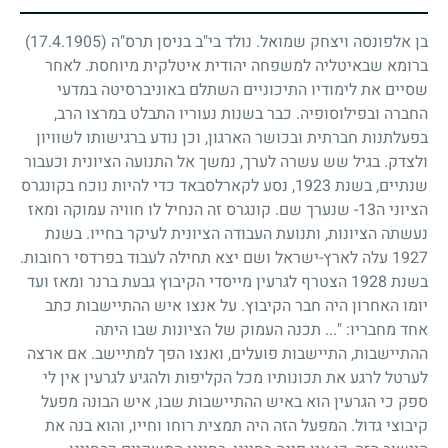
בן אלפונסה ויצחק שמואל. נולד בי"ב בניסן תרס"ה
(17.4.1905)
ברומא שבאיטליה למשפחה יהודית איטלקית מיוחסת. לאחר
שסיים את לימודיו התיכוניים השתלם באוניברסיטה במדעי
החברה ובפילוסופיה. כבר בשנות נעוריו התבלט במרצו הרב,
בפעלתנות חברתית ובכושר הארגון, וכן נודע ברגישותו לשוויון
ולצדק. בגיל שש עשרה לערך, נמשך אל התנועה הציונית וכעבור
שנתיים, בשנת
1923
, נסע לקארלסבאד כדי להיות נוכח בקונגרס
הציוני ה
13
- שנערך שם. קונגרס זה הנחיל לו חוויה עמוקה ומאז
נעשתה הציונות, ותנועת העבודה הציונית לעיקר בחייו. בשנת
1927
עלה לארץ-ישראל ושם יצא תחילה לעבוד בפרדסי רחובות.
בשנת
1928
הצטרף לגרעין מייסדי הקיבוץ גבעת ברנר ומאז ועד
יומו האחרון היה חבר הקיבוץ. על אנצו איש ההתיישבות כתב
אחד מחבריו: "... תכנה העמוק של הציונות שבו היתה
ההתיישבות, התיישבות פועלים, ואנצו הפך למתיישב. אם ארצה
לערטל לרגע את תכונותיו מכל הקליפות ולהגיע לגרעין אין לי
ספק כי הגרעין הוא באיש ההתיישבות שבו, איש הבונה מפעל
קיבוצי גדול. המפעל הזה היה תמצית רוחו וחייו, והוא בנה את