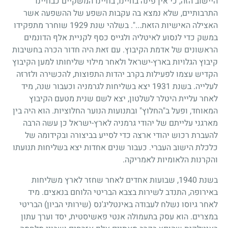
היישוב הזה, כי אין פינה בחיינו, בחיינו המשקיים כבחיינו
התרבותיים, שלא נמצא בה עקבות השפע של ההשפעה אשר
האצילה האישיות הזאת...". בשלהי שנת
1929
שוחרר מתפקידו
במשק כדי לנסוע לאיטליה ולגייס כסף לקניית אלף הדונמים
הראשונים של אדמת הקיבוץ. עם זאת היה חדור הכרה בחשיבות
קיבוץ הגלויות בארץ-ישראל ולאחר מילוי שליחותו למען הקיבוץ
הקדיש עצמו לפעילות בקרב יהדות התפוצות, להכשירה ולזרזה
לעלייה. בשנת
1931
יצא בשליחות לגרמניה וכעבור שנה, מיד
לאחר עליית היטלר לשלטון, יצא לשם שנית מטעם הקיבוץ
המאוחד, ופעל ב"החלוץ" ובתנועות הנוער החלוציות. הוא היה בין
מארגני עלייתם של יהודי גרמניה לארץ-ישראל כן עשה הרבה
להעברת רכוש יהודי ארצה כדי לסייע בביצורה ובקידומה של
כלכלת הישוב העברי. כעבור שנים אחדות יצא בשליחות תנועתו
והקרנות הלאומיות לאמריקה.
בשנת
1940
, שבועות אחדים לאחר שחזר לארץ משליחות
באירופה, התנדב לשירות בצבא הבריטי הלוחם בנאצים. מיד
לאחר גיוסו נשלח לעבודה באינטליג'נס (שירותי הביון) הבריטי
במצרים. הוא עסק בתעמולה אנטי פאשיסטית, יסד וערך עתון