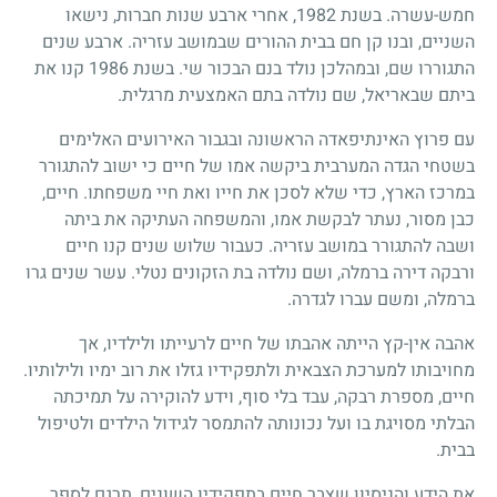
חמש-עשרה. בשנת 1982, אחרי ארבע שנות חברות, נישאו
השניים, ובנו קן חם בבית ההורים שבמושב עזריה. ארבע שנים
התגוררו שם, ובמהלכן נולד בנם הבכור שי. בשנת 1986 קנו את
ביתם שבאריאל, שם נולדה בתם האמצעית מרגלית.
עם פרוץ האינתיפאדה הראשונה ובגבור האירועים האלימים
בשטחי הגדה המערבית ביקשה אמו של חיים כי ישוב להתגורר
במרכז הארץ, כדי שלא לסכן את חייו ואת חיי משפחתו. חיים,
כבן מסור, נעתר לבקשת אמו, והמשפחה העתיקה את ביתה
ושבה להתגורר במושב עזריה. כעבור שלוש שנים קנו חיים
ורבקה דירה ברמלה, ושם נולדה בת הזקונים נטלי. עשר שנים גרו
ברמלה, ומשם עברו לגדרה.
אהבה אין-קץ הייתה אהבתו של חיים לרעייתו ולילדיו, אך
מחויבותו למערכת הצבאית ולתפקידיו גזלו את רוב ימיו ולילותיו.
חיים, מספרת רבקה, עבד בלי סוף, וידע להוקירה על תמיכתה
הבלתי מסויגת בו ועל נכונותה להתמסר לגידול הילדים ולטיפול
בבית.
את הידע והניסיון שצבר חיים בתפקידיו השונים, תרגם לספר