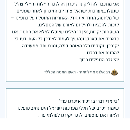
אני מתכבד להדליק נר זיכרון זה לזכר חיילות וחיילי צה״ל
שנפלו במערכות ישראל. ציון יום הזיכרון לאחר שנתיים
של מלחמה, מחדד את גודל האחריות המוטלת על כתפינו –
משפחות יקרות, אין די מילים שיוכלו למלא את החסר. אנו
כואבים את כאבכן ונמשיך לעמוד לצידכן כל העת. דעו כי
יקירכן חקוקים בלב האומה כולה, ומורשתם ממשיכה
יהי זכר הנופלים ברוך.
רב אלוף אייל זמיר - ראש המטה הכללי
שימור זכרם של חללי מערכות ישראל הינו נתיב פועלנו
יום הזיכרון לחללי מערכות ישראל התשפ"ו -2026