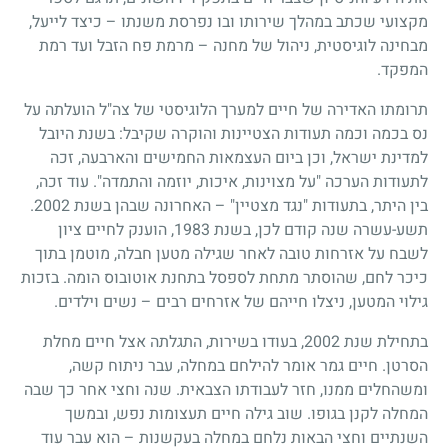
מקצועי שכתב במהלך שירותו ובו נפרסת משנתו – כיצד לייעל,
מבחינה לוגיסטית, ניהול של מחנה – מרמת פח הזבל ועד רמת
המפקד.
תרומתו האדירה של חיים למערך הלוגיסטי של צה"ל הועלתה על
נס בכמה וכמה תעודות הצטיינות והוקרה שקיבל: בשנת היובל
למדינת ישראל, וכן ביום העצמאות החמישים והארבעה, זכה
לתעודות הערכה "על מצוינות, איכות, יוזמה והתמדה". עוד זכה,
בין היתר, בתעודות "נגד מצטיין" – האחרונה שבהן בשנת 2002.
תשע-עשרה שנה קודם לכן, בשנת 1983, הוענק לחיים ציון
לשבח על אזרחות טובה לאחר שגילה מטען חבלה, מוטמן בתוך
כיכר לחם, שהוסתר מתחת לספסל בתחנת אוטובוס הומה. בזכות
גילוי המטען, ניצלו חייהם של אזרחים רבים – נשים וילדים.
בתחילת שנת 2002, בעודו בשירות, התגלתה אצל חיים מחלת
הסרטן. חיים גמר אומר להילחם במחלה, עבר ניתוח קשה,
ומשהחלים ממנו, חזר לעבודתו הצבאית. שנה וחצי אחר כך שבה
המחלה לקנן בגופו. שוב גילה חיים תעצומות נפש, ובמשך
השנתיים וחצי הבאות נלחם במחלה בעקשנות – הוא עבר עוד