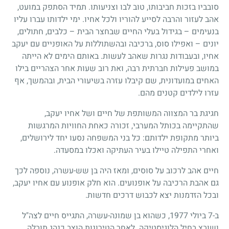
סובביו בזכות חביבותו, טוב לבו וצניעותו. תמיד הסתפק במועט,
אהב לעזור והרבה לסייע להוריו ולכל אחיו. ימי ילדותו עברו עליו
בנעימים – בגידול בעלי החיים שבחצר הבית – כלבים, חתולים,
יונים – ואפילו סוס, ברכיבה ובהשתוללות על האופניים עם יעקב
אחיו, ובעבודות נגרות שאהב לעשות. באותם הימים לא הייתה
במושב פעילות חברתית רבה, ואת רוב שעות אחר הצהריים בילו
האחים במועדונית, שם קיבלו עזרה בשיעורי הבית, ובהמשך, אף
עזרו לילדים קטנים מהם.
חגיגת בר המצווה המשותפת של חיים ושל אחיו יעקב,
שהתקיימה בכותל המערבי, זכורה כאחת החוויות המרגשות
ביותר מתקופת ילדותם: כל בני המשפחה נסעו יחד לירושלים,
ואחרי התפילה טיילו בעיר העתיקה ואכלו במסעדה.
חיים אהב לרכוב על סוסים, ומאז היה בן שש-עשרה, נוספה לכך
גם אהבת הרכיבה על אופנועים. הוא חלק אופנוע עם אחיו יעקב,
ובכל הזדמנות יצא לכבוש דרכים חדשות.
ב-7 ביולי 1977, כשהוא בן שמונה-עשרה, התגייס חיים לצה"ל
ושובץ בחיל הלוגיסטיקה. לאחר הטירונות הוצב כנהג תובלה