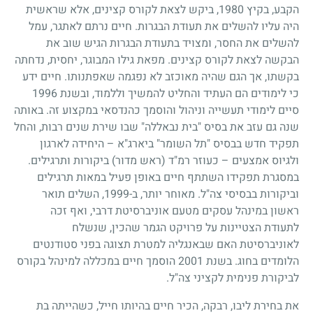
הקבע, בקיץ 1980, ביקש לצאת לקורס קצינים, אלא שראשית
היה עליו להשלים את תעודת הבגרות. חיים נרתם לאתגר, עמל
להשלים את החסר, ומצויד בתעודת הבגרות הגיש שוב את
הבקשה לצאת לקורס קצינים. מפאת גילו המבוגר, יחסית, נדחתה
בקשתו, אך הגם שהיה מאוכזב לא נפגמה שאפתנותו. חיים ידע
כי לימודים הם העתיד והחליט להמשיך וללמוד, ובשנת 1996
סיים לימודי תעשייה וניהול והוסמך כהנדסאי במקצוע זה. באותה
שנה גם עזב את בסיס "בית נבאללה" שבו שירת שנים רבות, והחל
תפקיד חדש בבסיס "תל השומר" ביארג"א – היחידה לארגון
ולגיוס אמצעים – כעוזר רמ"ד (ראש מדור) ביקורות ותרגילים.
במסגרת תפקידו השתתף חיים באופן פעיל במאות תרגילים
וביקורות בבסיסי צה"ל. מאוחר יותר, ב-1999, השלים תואר
ראשון במינהל עסקים מטעם אוניברסיטת דרבי, ואף זכה
לתעודת הצטיינות על פרויקט הגמר שהכין, שנשלח
לאוניברסיטת האם שבאנגליה למטרת תצוגה בפני סטודנטים
הלומדים בחוג. בשנת 2001 הוסמך חיים במכללה למינהל בקורס
לביקורת פנימית לקציני צה"ל.
את בחירת ליבו, רבקה, הכיר חיים בהיותו חייל, כשהייתה בת