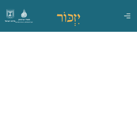
משרד הביטחון
מדינת ישראל
אגף משפחות, הנצחה ומורשת