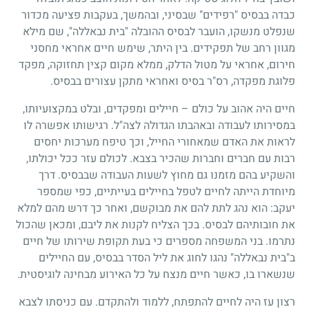
כבדה בבסיס "רפידים" שבסיני, ובהמשך, בעקבות פציעה מכדור
שנפלט מנשקו, הועבר לבסיס ההובלה "בית נבאללה", שם מילא
מגוון רחב של תפקידים. בין היתר, שימש חיים אחראי מחסני
חירום, אחראי על מטול הדלק, ממלא מקום קצין תחזוקה, מפקד
פלוגת מפקדה, רס"ר בסיס ואחראי מתקן עצורים בבסיס.
חיים היה אהוב על כולם – חיילים ומפקדים, ובלט במקצועיותו,
במסירותו לעבודה ובאהבתו הגדולה לצה"ל. רגישותו אפשרה לו
לראות את האדם שמאחורי החייל, וכך טיפח מערכות יחסים
רבות עם חברים וחברות שהכיר בצבא. לכולם עזר ככל יכולתו,
והשקיע בהם מזמנו גם מחוץ לשעות העבודה שבבסיס. דרך
מיוחדת הייתה לחיים לטפל בחיילים בעייתיים, כפי שמספר
יעקב: הוא נהג לתת להם את מבוקשם, ואחר כך דרש מהם למלא
את חובותיהם לבסיס. בכך הצליח לקנות את ליבם, ומכאן שהכול
נתרמו. בני המשפחה מספרים כי בעת תקופת שירותו של חיים
ב"בית נבאללה" נהגו לחוג את ליל הסדר בבסיס, עם החיילים
שנשארו בו, כאשר חיים מנצח על כל האירוע מבחינה לוגיסטית.
רצון עז היה לחיים להתפתח, ללמוד ולהתקדם. עם כניסתו לצבא