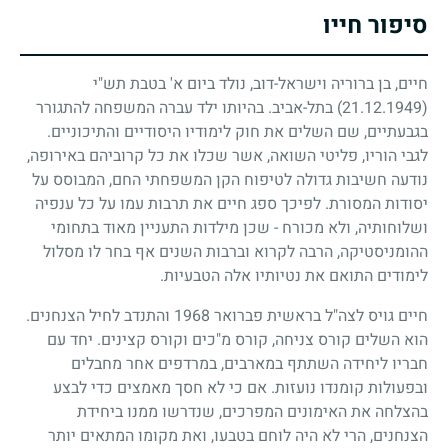
סיפור חייו
חיים, בן ברוריה וישראל-דוב, נולד ביום א' בטבת תש"י
(21.12.1949)
בתל-אביב. בהיותו ילד עברה המשפחה להתגורר
בגבעתיים, שם השלים את חוק לימודיו היסודיים והתיכוניים.
לגבי הוריו, פליטי השואה, אשר שכלו את כל קרוביהם באירופה,
נודעה חשיבות גדולה לטיפוח הקן המשפחתי החם, המבוסס על
יסודות המסורת. לפיכך ספג חיים את תרבות עמו על כל ענפיה
ושלוחותיה, ולא מכורח
-
שכן מילדות התעניין מאוד בתחומי
ההומניסטיקה, הרבה לקרוא וברבות השנים אף בחר לו מסלול
לימודים התואם את נטיותיו אלה הטבעיות.
חיים גויס לצה"ל בראשית פברואר
1968
והתנדב לחיל הצנחנים.
הוא השלים קורס צניחה, קורס מ"כים וקורס קצינים. יחד עם
חבריו ליחידה השתתף במארבים, במרדפים אחר מחבלים
ובפעולות קומנדו נועזות. אם כי לא חסך מאמצים כדי לבצע
בהצלחה את האימונים המפרכים, שנדרשו ממנו ביחידת
הצנחנים, הרי לא היה לוחם בטבעו, ואת מקומו המתאים יותר