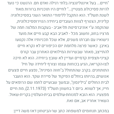
"חיים... בעל אינטליגנציה בלתי רגילה ואדם חם. הרגשנו כי נועד
להיות פסיכולוג מצטיין
...
" לחיים היו תוכניות ברורות מאוד
לשנת תשל"ד. הוא התקבל ללימודי התואר השני בפסיכולוגיה
קלינית, הצטרף לצוות העובדים ביחידה הנוירופסיכולוגית,
שהוקמה ע"י אוניברסיטת תל-אביב
-
בעקבות המלצה חמה של
מרציו בחוג, וחשוב מכל
-
לאביב הבא קבע חיים את מועד
נישואיו עם חברתו משנים, אלא שכל תכניותיו אלה נקטעו
באיבן. כאשר פרצה מלחמת יום הכיפורים לא נקרא חיים
להתייצב, מאחר שבשירות המילואים האחרון עבר קורס
קציני-תצפית קדמיים ועדיין לא שובץ ביחידה. הוא לא חיכה
לצו-הקריאה, הגיע בכוחות עצמו וצורף ליחידה של חיל
התותחנים. בקרב שהתחולל ב"חווה הסינית", נפצע חיים פצעים
אנושים, בהיותו בזחל"ם הפיקוד של סיירת שקד. הוא הועבר
לבית החולים "בילינסון", ובמשך שבועיים לחמו שם הרופאים על
חייו, אך לשווא. ביום ז' בחשוון תשל"ד
(2.11.1973)
, מת חיים
מפצעיו. הוא הובא למנוחת-עולמים בבית-העלמין בקרית-שאול.
השאיר אחריו אב, אם ואח.
במכתב תנחומים למשפחה כתב שר-הביטחון דאז משה דיין: