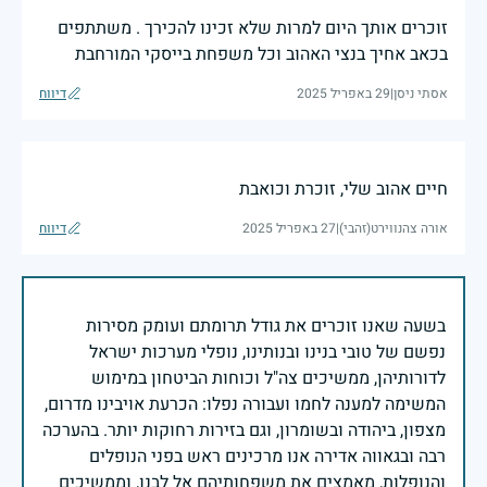
זוכרים אותך היום למרות שלא זכינו להכירך . משתתפים
בכאב אחיך בנצי האהוב וכל משפחת בייסקי המורחבת
אסתי ניסן
|
29 באפריל 2025
דיווח
חיים אהוב שלי, זוכרת וכואבת
אורה צהנווירט(זהבי)
|
27 באפריל 2025
דיווח
בשעה שאנו זוכרים את גודל תרומתם ועומק מסירות
נפשם של טובי בנינו ובנותינו, נופלי מערכות ישראל
לדורותיהן, ממשיכים צה"ל וכוחות הביטחון במימוש
המשימה למענה לחמו ועבורה נפלו: הכרעת אויבינו מדרום,
מצפון, ביהודה ובשומרון, וגם בזירות רחוקות יותר. בהערכה
רבה ובגאווה אדירה אנו מרכינים ראש בפני הנופלים
והנופלות, מאמצים את משפחותיהם אל לבנו, וממשיכים