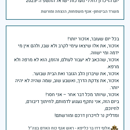
יום הזיכרון לחללי מערכות ישראל התשפ"ה -2025
משרד הביטחון- אגף משפחות, הנצחה ומורשת
אזכור, את אלו שיצאו עימי לקרב ולא שבו, ולהם אין מי
אזכור, שהכאב לא יעבור לעולם, והזמן, הוא לא מרפה ולא
אזכור, את צדקת הדרך, ואשבע שוב, שמה שהיה לא יהיה
ביום הזה, אני נתקף געגוע לדמותם, לחיתוך דיבורם,
ומדליק נר לזיכרון דרכם ומורשתם!
אלוף דדו בר כליפא - ראש אגף כוח האדם בצה"ל