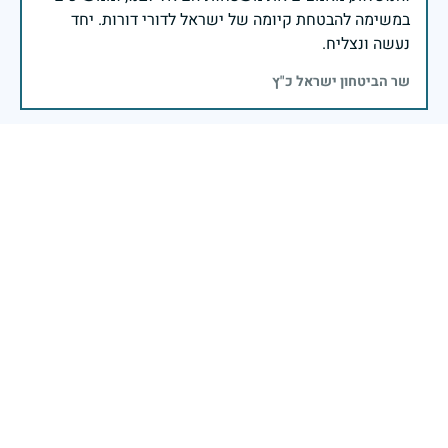
במשימה להבטחת קיומה של ישראל לדורי דורות. יחד
נעשה ונצליח.
שר הביטחון ישראל כ"ץ
חיילי חיל התותחנים ומפקדיו בעבר ובהווה זוכרים את
יקירכם ומחבקים אתכם
21 באפריל 2025
דיווח
זיכרון חללינו מהווה עבורנו צו חיים, להמשיך ולפעול
לאורה של המורשת שהותירו לנו. אהבת המולדת מקודשת
בדם יקירנו, וביום זה, כבכל שנה, אנו מתייחדים עם זכר
חללינו, אשר נפלו במערכות ישראל למען עצמאותה
וחוסנה של מדינת ישראל.