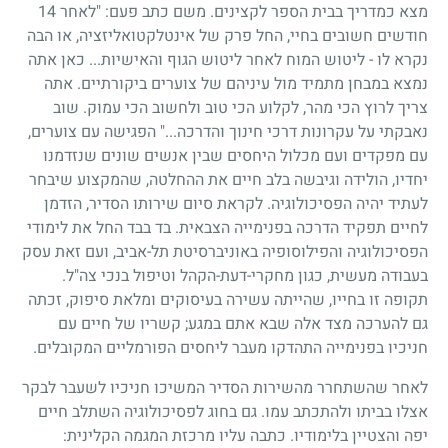
מצא כמדריך בבית הספר לקצינים. משם כתב פעם: "לאחר
14
חודשים חשובים בחיי, החל פרק של אינטלקטואליזציה, או הבה
נקרא לו
-
ליטוש המוח לאחר ליטוש הגוף והאישיות
...
כאן אתה
נמצא במבחן מתמיד מול עיניהם של צוערים ביקורתיים. אתה
צריך לרוץ הכי מהר, לקלוע הכי טוב ולחשוב הכי עמוק. שוב
נאבקתי על עקרונות דרכי חינוך והדרכה
...
" הפגישה עם צוערים,
עם מפקדים ועם מכלול היחסים שבין אנשים שונים שנזדמנו
יחדיו, הולידה וגיבשה בלב חיים את ההחלטה, שהמקצוע שיבחר
לעתיד יהיה הפסיכולוגיה. לקראת סיום שירותו הסדיר, הזדמן
לחיים תפקיד הדרכה בפנימייה הצבאית. בד בבד החל את לימודי
הפסיכולוגיה והפילוסופיה באוניברסיטת תל-אביב, ועם זאת עסק
בעבודה מעשית, כגון מחקרי-דעת-הקהל וטיפול בנכי צה"ל.
תקופה זו בחייו, שהייתה עשירה בעיסוקים ומלאת סיפוק, זכתה
גם להערכה מצד אלה שבא אתם במגע
;
קשריו של חיים עם
חניכיו בפנימייה התהדקו מעבר ליחסים הפורמליים המקובלים.
לאחר שהשתחרר מהשירות הסדיר המשיכו חניכיו לשעבר לבקר
אצלו בביתו ולהתכתב עמו. גם בחוג לפסיכולוגיה השתלב חיים
יפה והצטיין בלימודיו. כתבה עליו מרכזת המגמה הקלינית: