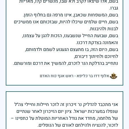
בשם, אלו שיצאו לקרב ולא שבו, מנשרים קלו, מאריות
בשם, חיים שלמים שיכלו להיות, שבזכותם אנו ממשיכים
בשם, שבועת החייל שנשבענו, הזכות להגן על עצמנו,
בשם, היום הזה, בו מתעצם הגעגוע לשמם ולדמותם,
נתחייב בהדלקת הנר לזכרם, להמשיך את דרכם ומורשתם.
אלוף דדו בר כליפא - ראש אגף כוח האדם
אני מתכבד להדליק נר זיכרון זה לזכר חיילות וחיילי צה״ל
שנפלו במערכות ישראל. ציון יום הזיכרון לאחר שנתיים
של מלחמה, מחדד את גודל האחריות המוטלת על כתפינו –