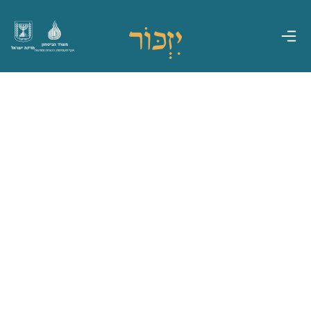
משרד הביטחון
מדינת ישראל
אגף משפחות, הנצחה ומורשת