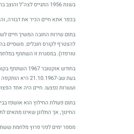
בשנת 1956 התגייס לצה"ל והוצב בחיל הים כטכנאי קשר. הוא שירת בתפקיד זה בשייטת 13, ובמסגרת שירותו צלל בנחל הקישון.
בכפר אתא חיים הכיר את דבורה, והם נישאו ב-1960. לזוג נולדו שנ
בתום שירות החובה המשיך חיים לשיר
להצטרף לקורס חובלים. משסיים בהצ
טורפדו). במסגרת זו השתתף במלחמת
בחודש אוקטובר 
בעת שב-.10.1967
ועשרות נפצעו. חיים היה אחד הפצוע
בתום פעולת החילוץ הוא אושפז בבי
החינוך, אך התלונן שאינו מתאים לתפ
מספר ימים לפני פרוץ מלחמת ששת ה