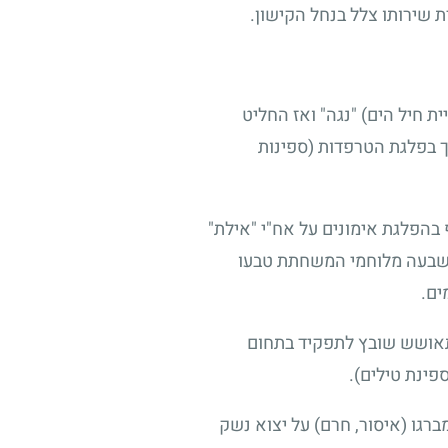
 חיל הים) "נגה" ואז החליט
ך בפלגת הטרפדות (ספינות
השתתף בהפלגת אימונים על אח"י "אילת"
רבעים ושבעה מלוחמי המשחתת טבעו
ים.
התאושש שובץ לתפקיד בתחום
פינת טילים).
גו (איסור, חרם) על יצוא נשק