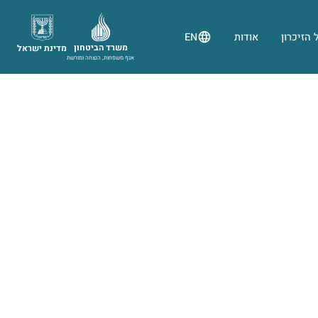
 הזיכרון
אודות
EN
משרד הביטחון
מדינת ישראל
אגף משפחות, הנצחה ומורשת