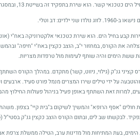
י ילדים: דב וטלי.
ות קבע בחיל הים. הוא שירת כטכנאי אלקטרוניקה באח"י (אוניית
לחה את הקורס, במחזור י"ב, הוצב כקצין באח"י "חיפה" ובהמש
 ששת הימים והיה שותף לעימות מול טרפדות מצריות.
1967 השתתף בקורס קציני גנ"ק (גילוי, ניווט, קשר) מתקדם. במהלך הקורס 
21 היא הותקפה והוטבעה על ידי טילים שירו המצרים מנמל פורט סעיד. א
ים, למרות זאת השתתף באופן פעיל בניהול פעולות החילוץ מהמ
ת חולים "אסף הרופא" והמשיך לשיקום ב"בית קיי" בצפון. מש
קיד. לבקשתו שב לים, ובתום הקורס הוצב כקצין גנ"ק בסטי"ל (ס
ימים, בעת המתיחות מול מדינות ערב, הטילה ממשלת צרפת אמבר