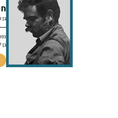
חי
בן 
נפט
בן 77 בפטירתו
801236