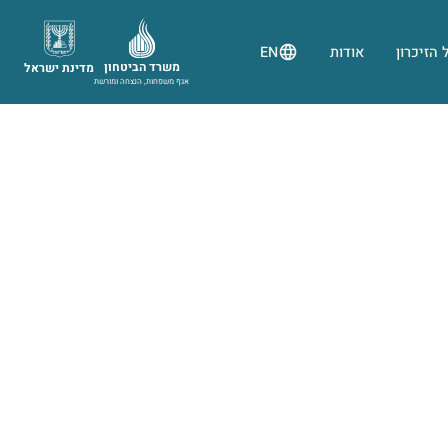
 הזיכרון
אודות
EN
משרד הביטחון
מדינת ישראל
אגף משפחות, הנצחה ומורשת