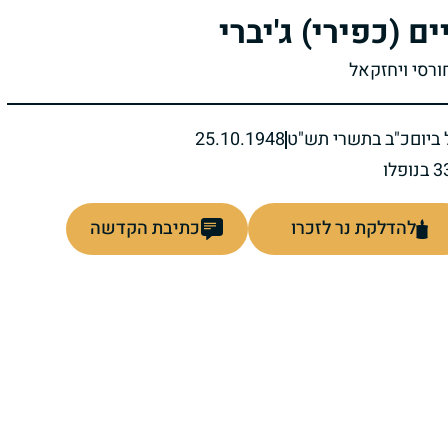
ים (כפירי) ג'יברי
ורסי ויחזקאל
ביום
כ"ב בתשרי תש"ט
25.10.1948
להדלקת נר לזכרו
כתיבת הקדשה