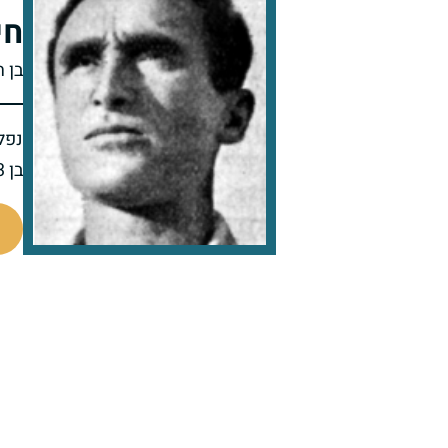
חי
בן ח
נפל 
בן 33 בנופלו
90465