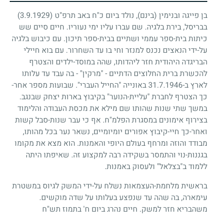
בן פייגה ובנימין (בינם), נולד ביום כ"ח באב תרפ"ט
(3.9.1929)
בבריסל, בירת בלגיה. שם עברו עליו ימי נעוריו. חיים סיים שש
כיתות בית-ספר עממי ושתיים בבית-ספר תיכון. עם כיבוש בלגיה
על-ידי הנאצים נכנס למנזר וחי בו עד השחרור. עם בוא חיילי
הבריגדה היהודית חזר ליהדותו, שהה במוסד-ילדים והצטרף
להכשרת ברית החלוצים הדתיים - "מרקין" - בה עבד עד עלותו
לארץ ב-
31.7.1946
באונייה "החייל העברי". שבועות מספר אחר-
כך הצטרף לחברת "עליית-הנוער" בקיבוץ בארות יצחק שבנגב.
במשך שתי שנות שהותו שם מילא את מכסת העבודה והלימוד
בצירוף אימונים במסגרת הפלמ"ח. אף כי עבר שנות-סבל קשות
ואחר-כך חיי-קיבוץ אפורים יומיומיים, נשאר נער בכל מהותו,
מבודד והוזה ומרחף בעולם היופי והאמנות. הוא מצא את מקומו
בגננות-נוי והתמסר בשקידה רבה למקצוע זה. שאיפתו היתה
ללמוד ב"בצלאל" ולעסוק באמנות.
בראשית מלחמת-העצמאות נשלח על-ידי המשק לגיוס במשטרת
עימארה, בה שהה עד שנפצע בעלותו על שדה מוקשים.
משהבריא חזר למשק. חיים נהרג ביום ח' בתמוז תש"ח