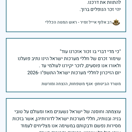
יהי זכר הנופלים ברוך.
רב אלוף אייל זמיר - ראש המטה הכללי
שימור זכרם של חללי מערכות ישראל הינו נתיב פועלנו
יום הזיכרון לחללי מערכות ישראל התשפ"ו -2026
משרד הביטחון- אגף משפחות, הנצחה ומורשת
עוצמתה וחוסנה של ישראל נשענים מאז ומעולם על טובי
בניה ובנותיה, חללי מערכות ישראל לדורותיהן, אשר בזכות
מסירות נפשם ודבקותם במשימה אנו מצליחים לעמוד