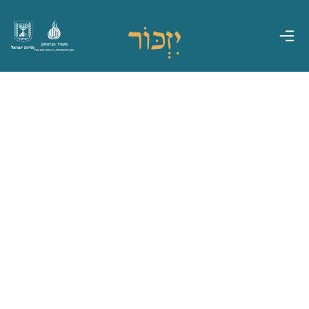
משרד הביטחון
מדינת ישראל
אגף משפחות, הנצחה ומורשת