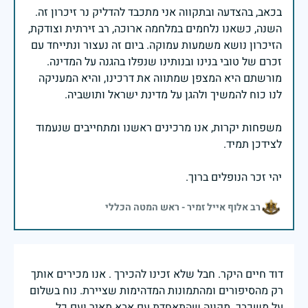
בכאב, בהצדעה ובתקווה אני מתכבד להדליק נר זיכרון זה.
השנה, כשאנו נלחמים במלחמה ארוכה, רב זירתית וצודקת,
הזיכרון נושא משמעות עמוקה. ביום זה נעצור ונתייחד עם
זכרם של טובי בנינו ובנותינו שנפלו בהגנה על המדינה.
מורשתם היא המצפן שמתווה את דרכינו, והיא המעניקה
משפחות יקרות, אנו מרכינים ראשנו ומתחייבים שנעמוד
יהי זכר הנופלים ברוך.
רב אלוף אייל זמיר - ראש המטה הכללי
דוד חיים היקר. חבל שלא זכינו להכירך . אנו מכירים אותך
רק מהסיפורים ומהתמונות המדהימות שציירת. נוח בשלום
על משכבך. מקווה שהתאחדת עם אבא מאיר ועם כל