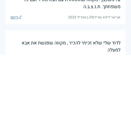
משפחתך. ת.נ.צ.ב.ה
אבישי ליפא שריד
|
29 באפריל 2025
דיווח
לדוד שלי שלא זכיתי להכיר , מקווה שפגשת את אבא
למעלה
ציפי שטיין
|
29 באפריל 2025
דיווח
במותך ציווית לנו את החיים. יהי זכרך ברוך לעד. מקווה
שהתאחדת למעלה עם סבא מאיר ז"ל אחיך. תהיננה
נשמותיכם צרורות בצרור החיים.
29 באפריל 2025
דיווח