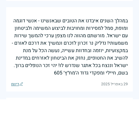
במהלך השנים איבדנו את הטובים שבאנשינו - אנשי דוגמה
ומופת, סמל למסירות ומחויבות לביצוע המשימה ולביטחון
עם ישראל. מורשתם מהווה לנו מצפן ערכי להמשך שירות
משמעותי! נדליק נר זכרון לזכרם ונמשיך את דרכם לאורם -
במקצועיות, יוזמה ובחדוות עשייה, נעשה הכל על מנת
להשיב את החטופים, נחזק את הביטחון לאזרחים במדינת
ישראל וננצח בכל אתגר שנדרש לו! יהי זכר הנופלים ברוך.
בשם, חיילי ומפקדי גדוד ה׳מח״ץ׳ 605
29 באפריל 2025
דיווח
דוד יקר שלי
סיגלית בירי בת שולמית
|
28 באפריל 2025
דיווח