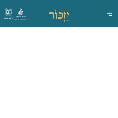
משרד הביטחון
מדינת ישראל
אגף משפחות, הנצחה ומורשת