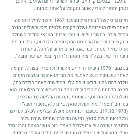
"פוניבז' " בבני-ברק. חיים, שחור השיער וחום העינים, היה בן
נאמן ומסור להוריו, אהוב ומקובל על אחיו ואחותו.
חיים גויס לצה"ל במחצית נובמבר
1967
והוצב לחיל ההנדסה.
לאחר סיום הטירונות נשלח לקורס פלסים ולכשהשלימו הוצב
בגדוד שדה. במשך שלוש שנות שירותו הצבאי הסדיר השתלם
במקצועו ועבר את הבחינות המקצועיות בהצלחה, והכל זוכרים
אותו כחייל מסור, חבר נאמן ואדם אהוב על הכל. בתעודת
השחרור שלו מצה"ל ציין מפקדו: "חרוץ ובעל תפישה טובה".
בנובמבר
1970
השתחרר חיים מהשירות הסדיר בצה"ל. זמן-מה
לאחר ששוחרר נשא לאישה את חברתו אהובה וברבות הימים
נולדה להם בת שקראו שמה טלי. כחודשים לאחר הולדת בתו,
פרצה מלחמת יום-הכיפורים וחיים נקרא לשירות מילואים. הוא
נשלח לחזית הדרום, והשתתף בקרבות הבלימה נגד המצרים
במרחב "מצמד", מול תעלת סואץ. ביום כ"א בתשרי תשל"ד
(17.10.1973)
, כשעברו כוחותינו משלב הבלימה לשלב הפריצה
וצלחו את תעלת סואץ, נפגעה הדוברה שחיים שירת עליה
מפגיעה ישירה של ארטילרית האויב. רוב אנשי הצוות נהרגו מיד
ואילו הוא ועוד שני חיילים הוחשו לבית חולים עורפי, מכוסים