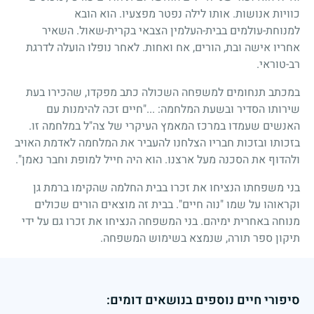
כוויות אנושות. אותו לילה נפטר מפצעיו. הוא הובא
למנוחת-עולמים בבית-העלמין הצבאי בקרית-שאול. השאיר
אחריו אישה ובת, הורים, אח ואחות. לאחר נופלו הועלה לדרגת
רב-טוראי.
במכתב תנחומים למשפחה השכולה כתב מפקדו, שהכירו בעת
שירותו הסדיר ובשעת המלחמה:
..."
חיים זכה להימנות עם
האנשים שעמדו במרכז המאמץ העיקרי של צה"ל במלחמה זו.
בזכותו ובזכות חבריו הצלחנו להעביר את המלחמה לאדמת האויב
ולהדוף את הסכנה מעל ארצנו. הוא היה חייל למופת וחבר נאמן".
בני משפחתו הנציחו את זכרו בבית החלמה שהקימו ברמת גן
וקראוהו על שמו "נוה חיים". בבית זה מוצאים הורים שכולים
מנוחה באחרית ימיהם. בני המשפחה הנציחו את זכרו גם על ידי
תיקון ספר תורה, שנמצא בשימוש המשפחה.
סיפורי חיים נוספים בנושאים דומים: