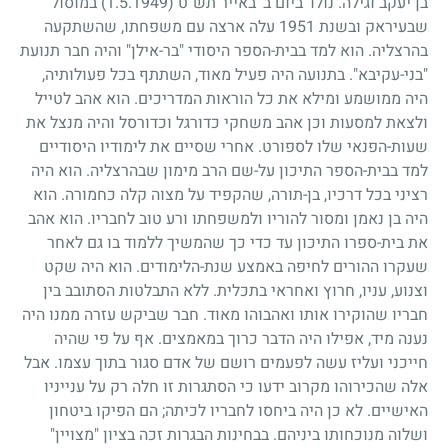
בן יעקב וגילה. נולד ביום ב' באייר תש"ט
(1.5.1949)
במוסול
שבעיראק ובשנת
1951
עלה ארצה עם משפחתו, שהשתקעה
בהרצליה. הוא למד בבית-הספר היסודי "בר-אילן" והיה חבר תנועת
"בני-עקיבא". בתנועה היה פעיל מאוד, השתתף בכל פעולותיה,
היה ממושמע ומילא את כל הוראות המדריכים. הוא אהב לטייל
ולצאת למסעות וכן אהב משחקי כדורגל וכדורסל והיה מנצל את
שעות-הפנאי שלו לספורט. אחרי שסיים את לימודיו היסודיים
למד בבית-הספר התיכון על-שם הרב מימון שבהרצליה. הוא היה
רציני בכל דרכיו, בן-תורה, שהקפיד על מצוה קלה כחמורה. הוא
היה בן נאמן ומסור להוריו ולמשפחתו ורע טוב לחבריו. הוא אהב
את בית-ספרו התיכון עד כדי כך שהמשיך ללמוד בו גם לאחר
שעקרו ההורים לחיפה באמצע שנת-הלימודים. הוא היה שקט
וצנוע, עניו, חרוץ ואחראי בתכלית. ללא התבלטות הסתובב בין
חבריו שהוקירו אותו ואהבוהו מאוד. חבר שביקש עזרה ממנו היה
נענה מיד, אפילו היה הדבר כרוך במאמצים. אף על פי שהיה
חייכני ועליז עשה לפעמים רושם של אדם סגור בתוך עצמו. אבל
אלה שהכירוהו מקרוב ידעו כי הסתגרות זו חלה רק על ענייניו
האישיים. לא כן היה ביחסו לחבריו לכיתה
;
הם הפיקו ביטחון
ושלוה מנוכחותו ביניהם. בבחינות הבגרות זכה בציון "מצויין"