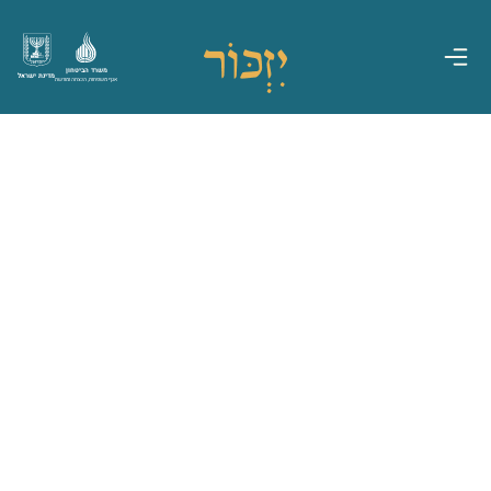
משרד הביטחון
מדינת ישראל
אגף משפחות, הנצחה ומורשת