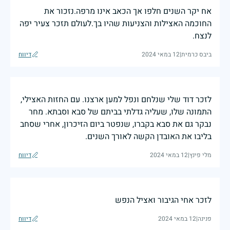
אח יקר השנים חלפו אך הכאב אינו מרפה.נזכור את
החוכמה האצילות והצניעות שהיו בך.לעולם תזכר צעיר יפה
לנצח.
ביבס כרמית
|
12 במאי 2024
דיווח
לזכר דוד שלי שנלחם ונפל למען ארצנו. עם החזות האצילי,
התמונה שלו, שעליה גדלתי בביתם של סבא וסבתא. מחר
נבקר גם את סבא בקברו, שנפטר ביום הזיכרון, אחרי שסחב
בליבו את האובדן הקשה לאורך השנים.
מלי פינץ
|
12 במאי 2024
דיווח
לזכר אחי הגיבור ואציל הנפש
פנינה
|
12 במאי 2024
דיווח