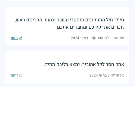
חיילי חיל התותחנים ומפקדיו בעבר ובהווה מרכינים ראש,
זוכרים את יקירכם ומחבקים אתכם
עמותת יד לתותחנים
|
12 במאי 2024
דיווח
אתה חסר לכל אהוביך. נמצא בליבם תמיד.
אסתי לוי
|
8 במאי 2024
דיווח
מתגעגעים ולא שוכחים לרגע
משה לוי
|
24 באפריל 2023
דיווח