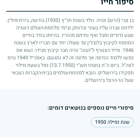
סיפור חייו
בן צבי (הרש) וגניה. נולד בשנת תר"ץ
(1930)
בורשה, בירת-פולין.
ילדותו עברה עליו בעוני ובדוחק ובימי מלחמת-העולם השניה
שבע נדודים וסבל ואף נתיתם מהוריו. בהיותו בודד בחיים
הסתפח לקיבוץ בלובלין עד שעלה יחד עם חבריו לארץ בשנת
1946
. מייד הצטרף ל"הגנה" והיה חבר קיבוץ מגידו. נשא את
נפשו ללמוד הנדסה אך חלומו זה לא נתגשם. באפריל
1949
גויס
לצה"ל. ביום כ"ח בתמוז תש"י
(13.7.1950)
נפל בשעת מילוי
תפקידו בירושלים. הובא למנוחת-עולמים בבית-הקברות הצבאי
שעל הר-הרצל בירושלים.
סיפורי חיים נוספים בנושאים דומים:
שנת נפילה 1950