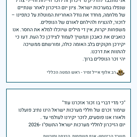
אני מתכבד להדליק נר זיכרון זה לזכר חיילות וחיילי צה״ל
שנפלו במערכות ישראל. ציון יום הזיכרון לאחר שנתיים
של מלחמה, מחדד את גודל האחריות המוטלת על כתפינו –
משפחות יקרות, אין די מילים שיוכלו למלא את החסר. אנו
כואבים את כאבכן ונמשיך לעמוד לצידכן כל העת. דעו כי
יקירכן חקוקים בלב האומה כולה, ומורשתם ממשיכה
יהי זכר הנופלים ברוך.
רב אלוף אייל זמיר - ראש המטה הכללי
שימור זכרם של חללי מערכות ישראל הינו נתיב פועלנו
יום הזיכרון לחללי מערכות ישראל התשפ"ו -2026
משרד הביטחון- אגף משפחות, הנצחה ומורשת