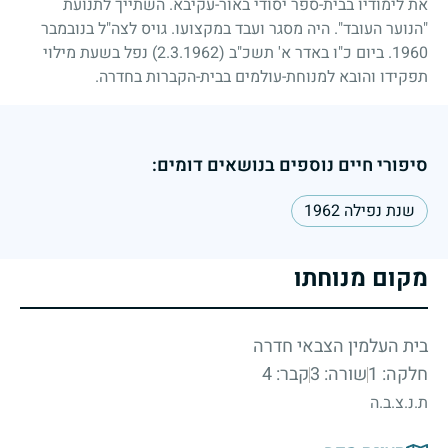
את לימודיו בבית-ספר יסודי באור-עקיבא. השתייך לתנועת
"הנוער העובד". היה מסגר ועבד במקצועו. גויס לצה"ל בנובמבר
1960
. ביום כ"ו באדר א' תשכ"ב
(2.3.1962)
נפל בשעת מילוי
תפקידו והובא למנוחת-עולמים בבית-הקברות בחדרה.
סיפורי חיים נוספים בנושאים דומים:
שנת נפילה 1962
מקום מנוחתו
בית העלמין הצבאי חדרה
חלקה: 1
שורה: 3
קבר: 4
ת.נ.צ.ב.ה