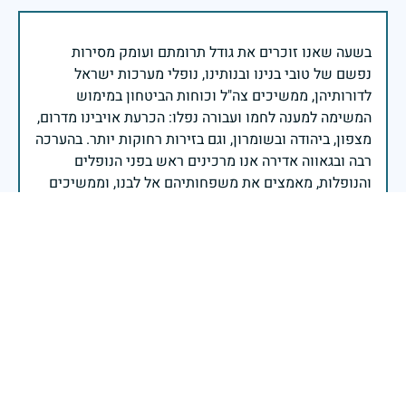
בשעה שאנו זוכרים את גודל תרומתם ועומק מסירות
נפשם של טובי בנינו ובנותינו, נופלי מערכות ישראל
לדורותיהן, ממשיכים צה"ל וכוחות הביטחון במימוש
המשימה למענה לחמו ועבורה נפלו: הכרעת אויבינו מדרום,
מצפון, ביהודה ובשומרון, וגם בזירות רחוקות יותר. בהערכה
רבה ובגאווה אדירה אנו מרכינים ראש בפני הנופלים
והנופלות, מאמצים את משפחותיהם אל לבנו, וממשיכים
במשימה להבטחת קיומה של ישראל לדורי דורות. יחד
נעשה ונצליח.
שר הביטחון ישראל כ"ץ
זיכרון חללינו מהווה עבורנו צו חיים, להמשיך ולפעול
לאורה של המורשת שהותירו לנו. אהבת המולדת מקודשת
בדם יקירנו, וביום זה, כבכל שנה, אנו מתייחדים עם זכר