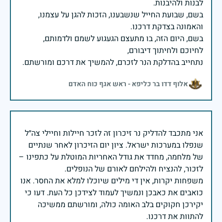
בשם, שבועת החייל שנשבענו, הזכות להגן על עצמנו,
בשם, היום הזה, בו מתעצם הגעגוע לשמם ולדמותם,
נתחייב בהדלקת הנר לזכרם, להמשיך את דרכם ומורשתם.
אלוף דדו בר כליפא - ראש אגף כוח האדם
אני מתכבד להדליק נר זיכרון זה לזכר חיילות וחיילי צה״ל
שנפלו במערכות ישראל. ציון יום הזיכרון לאחר שנתיים
של מלחמה, מחדד את גודל האחריות המוטלת על כתפינו –
משפחות יקרות, אין די מילים שיוכלו למלא את החסר. אנו
כואבים את כאבכן ונמשיך לעמוד לצידכן כל העת. דעו כי
יקירכן חקוקים בלב האומה כולה, ומורשתם ממשיכה