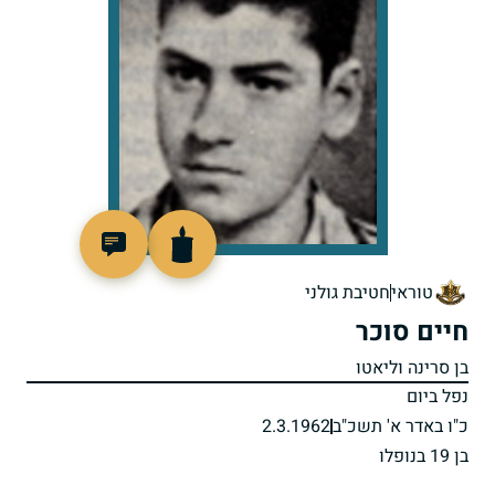
77112
טוראי
חטיבת גולני
חיים סוכר
בן סרינה וליאטו
נפל ביום
כ"ו באדר א' תשכ"ב
2.3.1962
בן 19 בנופלו