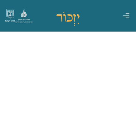
משרד הביטחון
מדינת ישראל
אגף משפחות, הנצחה ומורשת