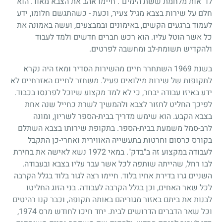
לו "אות מלחמת ששת הימים". חיימו אהב את הצבא מאוד. הוא
חלם על שירות בצבא מגיל צעיר, וכעת
-
כשהתגשם חלומו, ידע
לעמוד ברגעים הקשים, באימונים ובמבצעים, ועשה באמונה את
כל אשר הוטל עליו. הוא רכש חברים חדשים ולמד לעבוד
ולהקדיש תשומת-לב ומחשבה לפרטים.
בשנת
1969
השתחרר חיים מהשירות הסדיר ומאז היה נקרא
לתקופות של שירות מילואים פעיל. משחזר לחיים האזרחיים לא
ידע באיזו עבודה יבחר, כי לא למד מקצוע שיוכל לפרנסו בכבוד.
לפיכך החליט לחזור לצבא ולהמשיך לשרת כחייל שנה אחת
בצבא הקבע. הוא שימש מדריך בבית-הספר לשריון, ומונה
לרב-סמל משמעת בבית-הספר. בתקופת שירותו בצבא השתלם
בקורס כרסום וחרטות בתעשייה האווירית ואחרי-כן התקבל
לעבודה במקצוע זה ב"בדק". במאי
1972
נשא לאישה את בחירת
לבו רחל, שהייתה שותפה לכל אשר עבר עליו בצבא ובעבודה.
השניים גרו בדירת אחיו בלוד. חיימו רצה לגור בלוד בגלל הקרבה
לכל שאר האחים, וכן בגלל הקרבה לעבודה. בני הזוג החליטו
לבנות את ביתם באזור מגוריהם באותה תקופה, וכבר קנו רהיטים
וכל שאר הדברים הדרושים לבית. יחד חיכו לחודש מרס
1974
,