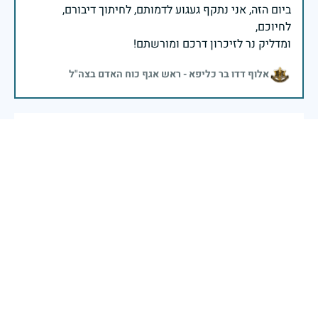
ביום הזה, אני נתקף געגוע לדמותם, לחיתוך דיבורם,
ומדליק נר לזיכרון דרכם ומורשתם!
אלוף דדו בר כליפא - ראש אגף כוח האדם בצה"ל
זוכרת אותך ולא שוכחת יום יום. זוכרת שלויתי אותך מבית
הכנסת לאסוף את התיק וזוכרת את הפרידה ממך ולא
שוכחת
שמחה
|
29 באפריל 2025
דיווח
יהי זכרך ברוך מצטערת שלא יצא לי להכיר אותך מנועה
הנכדה של אחיך יוסי פריינטה ז״ל
נועה עטיה קדוש
|
29 באפריל 2025
דיווח