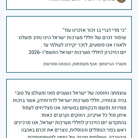
שימור זכרם של חללי מערכות ישראל הינו נתיב פועלנו
יום הזיכרון לחללי מערכות ישראל התשפ"ו -2026
משרד הביטחון- אגף משפחות, הנצחה ומורשת
עוצמתה וחוסנה של ישראל נשענים מאז ומעולם על טובי
בניה ובנותיה, חללי מערכות ישראל לדורותיהן, אשר בזכות
מסירות נפשם ודבקותם במשימה אנו מצליחים לעמוד
בהתקדש יום הזיכרון לחללי מערכות ישראל, אנו מרכינים
ראש בפני הנופלים והנופלות, נוצרים את זכרם באהבה
ובהערכה, ושולחים חיבוק של נחמה למשפחותיהם