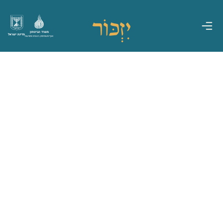
משרד הביטחון
מדינת ישראל
אגף משפחות, הנצחה ומורשת