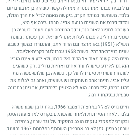
"דרור" בקרית-אליעזר. חיים, או חיימו, כפי שכינוהו בחיבה ידידיו,
גדל בבית סבתו. אמו נפטרה ממחלה קשה כשהיה בן ארבעים יום
בלבד. משחשה במותה הקרב, ביקשה מאמה לגדל את הרך הנולד,
והדוד פרנס את השניים בזיעת אפיו. סבתו עזרה אף היא,
בשבתה לתפור לאור הנר, ובכך הרוויחה מעט מעות. כשהיה בן
שנתיים, החליטה סבתו לעלות אתו לישראל, וכך עשתה. בשנת
תשי"א
(1951)
באו ארצה וגם הדוד אתם, והתגוררו במשך כשבע
שנים בטירת-הכרמל. בשנת
1958
עברו לגור בקרית-אליעזר.
חיים היה קשור מאוד אל הדוד ואל סבתו, ולא ידע שאינם הוריו.
הוא גם לא ידע שיש לו עוד אחים ואחיות גדולים. רק כשהגיע
לשנתו העשירית סיפרו לו על כך. כשהיה בן שלוש-עשרה מת
עליו אביו. חיימו אהב משחקים ושעשועים, ואהב גם לבלות את
זמנו בביתו, ליד סבתו. הוא לא הצטיין בלימודים, אך ניחן בתבונה
טבעית ובפקחות רבה.
חיים גויס לצה"ל במחצית דצמבר
1966
, בהיותו בן שבע-עשרה
בלבד. לאחר הטירונות ולאחר שהשתלם בקורס למקצועות הטנק
ובקורס למפקדי טנקים הוצב בתפקיד של נגד שריון, ביחידת
שריון בצפון. זמן לא רב אחרי-כן השתתף במלחמת
1967
והוענק