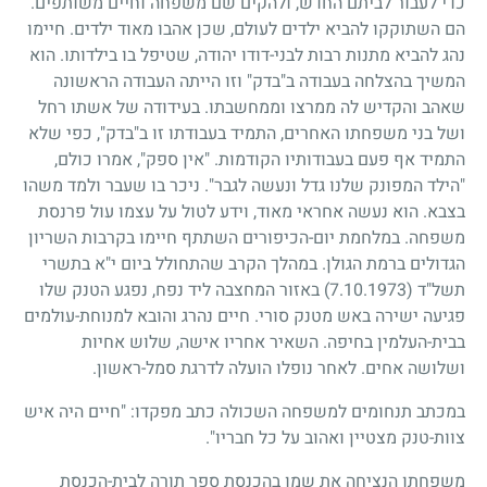
כדי לעבור לביתם החדש, ולהקים שם משפחה וחיים משותפים.
הם השתוקקו להביא ילדים לעולם, שכן אהבו מאוד ילדים. חיימו
נהג להביא מתנות רבות לבני-דודו יהודה, שטיפל בו בילדותו. הוא
המשיך בהצלחה בעבודה ב"בדק" וזו הייתה העבודה הראשונה
שאהב והקדיש לה ממרצו וממחשבתו. בעידודה של אשתו רחל
ושל בני משפחתו האחרים, התמיד בעבודתו זו ב"בדק", כפי שלא
התמיד אף פעם בעבודותיו הקודמות. "אין ספק", אמרו כולם,
"הילד המפונק שלנו גדל ונעשה לגבר". ניכר בו שעבר ולמד משהו
בצבא. הוא נעשה אחראי מאוד, וידע לטול על עצמו עול פרנסת
משפחה. במלחמת יום-הכיפורים השתתף חיימו בקרבות השריון
הגדולים ברמת הגולן. במהלך הקרב שהתחולל ביום י"א בתשרי
תשל"ד
(7.10.1973)
באזור המחצבה ליד נפח, נפגע הטנק שלו
פגיעה ישירה באש מטנק סורי. חיים נהרג והובא למנוחת-עולמים
בבית-העלמין בחיפה. השאיר אחריו אישה, שלוש אחיות
ושלושה אחים. לאחר נופלו הועלה לדרגת סמל-ראשון.
במכתב תנחומים למשפחה השכולה כתב מפקדו: "חיים היה איש
צוות-טנק מצטיין ואהוב על כל חבריו".
משפחתו הנציחה את שמו בהכנסת ספר תורה לבית-הכנסת