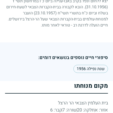
יצא ללחום ונפל בקרב באבו-עגילה ביום כ"ו במרחשון תשי"ז
(31.10.1956)
. הובא לקבורה בבית-הקברות הצבאי לשעת-חירום
בשלח וביום כ"ח בתשרי תשי"ח
(23.10.1957)
הועבר
למנוחת-עולמים בבית-הקברות הצבאי שעל הר-הרצל בירושלים.
חיים הועלה לדרגת רב - טוראי לאחר מותו.
סיפורי חיים נוספים בנושאים דומים:
שנת נפילה 1956
מקום מנוחתו
בית העלמין הצבאי הר הרצל
אזור: א
חלקה: 20
שורה: 7
קבר: 6