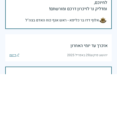
ומדליק נר לזיכרון דרכם ומורשתם!
אלוף דדו בר כליפא - ראש אגף כוח האדם בצה"ל
אזכרך עד יומי האחרון
יהושע פרקש
|
29 באפריל 2025
דיווח
בכאב, בהצדעה ובתקווה אני מתכבד להדליק נר זיכרון זה.
השנה, כשאנו נלחמים במלחמה ארוכה, רב זירתית וצודקת,
הזיכרון נושא משמעות עמוקה. ביום זה נעצור ונתייחד עם
זכרם של טובי בנינו ובנותינו שנפלו בהגנה על המדינה.
מורשתם היא המצפן שמתווה את דרכינו, והיא המעניקה