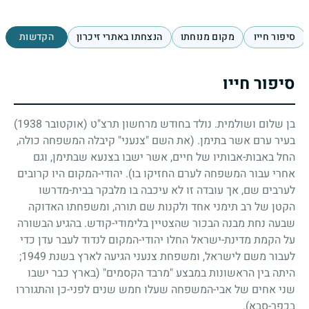
סיפור חייו
מקום מנוחתו
הנצחתו באתרי זיכרון
הקדשות
סיפור חייו
בן שלום ושולמית. נולד בחודש מרחשון תרצ"ט (אוקטובר
1938
)
בעיר ערם אשר בתימן. (את השם "צנעני" קיבלה המשפחה כולה,
החל באבות-אבותיו של חיים, אשר ישבו בצנעא שבתימן, וגם
אחרי עבור המשפחה לערם החזיקו בו). יהודי-המקום היו קרובים
לערבים שם, אך עובדה זו לא עיכבה בו מלבקר בבית-מדרשו
הקטן של רב תימני אחד ולקנות שם תורה, ומשפחתו האדוקה
שבעה נחת מבנה הבכור שהצטיין בלימודי-קודש. בהגיע הבשורה
על הקמת מדינת-ישראל החלו יהודי-המקום לנדוד לעבר עדן כדי
לעבור משם לישראל, ומשפחת צנעני הגיעה לארץ בשנת
;1949
היתה בין הראשונות במבצע "מרבד הקסמים" (בארץ כבר ישבו
שני אחים של אבי-המשפחה שעלו חמש שנים לפני-כן והתגוררו
בכפר-סבא).