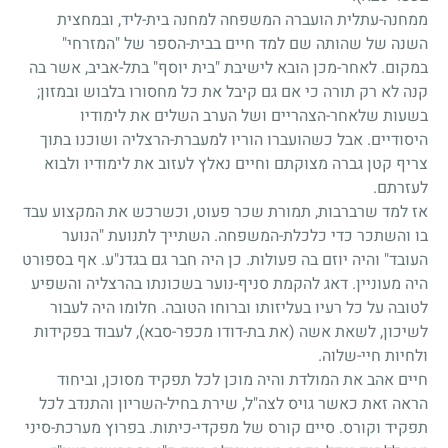
ממחנה-עתלית הועברה המשפחה למחנה בית-ליד, ובמחצית
השנה של שהותה שם למד חיים בבית-הספר של "המזרחי"
במקום. לאחר-מכן הובא לישיבת "בית יוסף" בתל-אביב, אשר בה
קנה לא רק תורה כי אם גם קיבל את כל מחסורו בלבוש ובמזון
;
בשעות שלאחר-הצהריים ושל הערב השלים את לימודיו
היסודיים. אבל כשהועברו הוריו למעברת-הרצליה ושוכנו בתוך
צריף קטן גברה מצוקתם וחיים נאלץ לעזוב את לימודיו ולבוא
לעזרתם.
אז למד שרברבות, תמורת שכר פעוט, וכשרכש את המקצוע עבד
בו והשתכר כדי כלכלת-המשפחה. השתייך לתנועת "הנוער
העובד" והיה יוזם בה פעולות. כן היה חבר גם בגדנ"ע. אף בספורט
היה מעוניין. דאג להקמת סניף-נוער בשכונתו בהרצליה והשפיע
לטובה על כל רעיו בעליזותו וברוחו הטובה. חלומו היה לעבור
לשיכון, לשאת אשה (את בת-דודו מכפר-סבא), לעבוד בפקידות
ולחיות חיי-שלוה.
חיים אהב את המולדת והיה מוכן לכל תפקיד מסוכן, וביחוד
הראה זאת כאשר גויס לצה"ל, שירת בחיל-השריון והתנדב לכל
תפקיד וקורס. סיים קורס של מפקדי-כיתות. בפרוץ מערכת-סיני