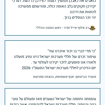
כואבים את כאבכן ונמשיך לעמוד לצידכן כל העת. דעו כי
יקירכן חקוקים בלב האומה כולה, ומורשתם ממשיכה
יהי זכר הנופלים ברוך.
רב אלוף אייל זמיר - ראש המטה הכללי
שימור זכרם של חללי מערכות ישראל הינו נתיב פועלנו
יום הזיכרון לחללי מערכות ישראל התשפ"ו -2026
משרד הביטחון- אגף משפחות, הנצחה ומורשת
עוצמתה וחוסנה של ישראל נשענים מאז ומעולם על טובי
בניה ובנותיה, חללי מערכות ישראל לדורותיהן, אשר בזכות