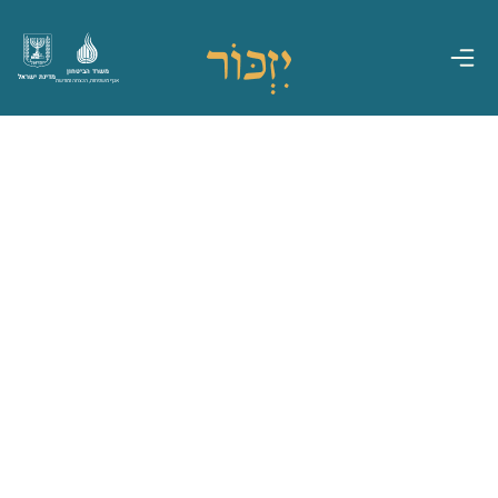
משרד הביטחון
מדינת ישראל
אגף משפחות, הנצחה ומורשת