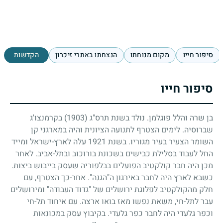
סיפור חייו
מקום מנוחתו
הנצחתו באתרי זיכרון
הקדשות
סיפור חייו
בן שרה והלל פוגלמן. נולד בשנת תרס"ג
(1903)
בקרמנצו'ג
שברוסיה. לימים הצטרף לתנועה הציונית והיה במארגני קן
השומר הצעיר בעיר מגוריו. בשנת
1921
עלה לארץ-ישראל ומייד
החל לעבוד בסלילת כבישים בשכונת בורוכוב ובתל-אביב. לאחר
מכן היה חבר קולקטיב הפועלים בבלפוריה שעסק בייבוש ביצות.
כשבא לארץ היה לחבר באירגון ה"הגנה". אחר-כך הצטרף, עם
חלק מהקולקטיב לפלוגת ירושלים של "גדוד העבודה" ומירושלים
עבר לתל-חי, משאת נפשו מאז בואו ארצה. עם איחוד תל-חי
וכפר גלעדי היה לחבר כפר גלעדי. בקיבוץ עסק במכונאות