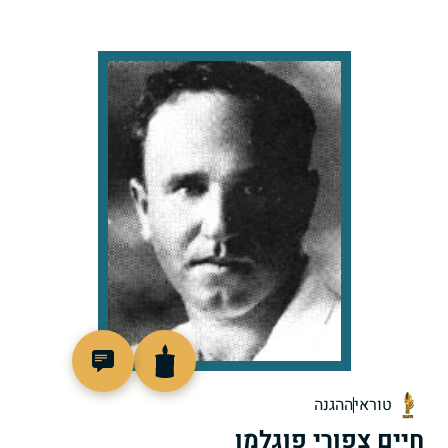
506343
טוראי
ההגנה
חיים צפורי פוגלמן