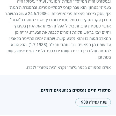
ובספורט והיה ממייסדי אגודת "הפועל", ועיקר עיסוקו היה
בענייני בטחון. הוא עבר קורס לסמלי-נוטרים, ובמסגרת ה"הגנה"
אף עסק בייצור פצצות פרימיטיביות. ב-
24.6.1938
עשה במשמר
הירדן עקב תפקידו כסמל נוטרים ומדריך אזורי מטעם ה"הגנה".
אנשי כנופיות ערביות בגליל העליון הציתו את הגורן בקיבוץ
וחיים יצא בראש פלוגת נוטרים לכבות את הבערה. ירייה מן
המארב פגעה בו והוא נפצע קשה. שמונה ימים התייסר בכאביו
עד שמת מן הפצעים בב' בתמוז תרצ"ח
(1.7.1938)
. הוא הובא
למנוחת עולם בין חבריו השומרים בכפר גלעדי. הניח אישה, שתי
בנות ובן.
אולם הספורט בכפר גלעדי נקרא "בית צפורי" לזכרו.
סיפורי חיים נוספים בנושאים דומים:
שנת נפילה 1938