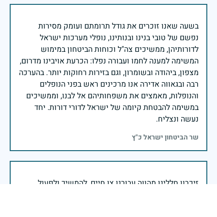
בשעה שאנו זוכרים את גודל תרומתם ועומק מסירות
נפשם של טובי בנינו ובנותינו, נופלי מערכות ישראל
לדורותיהן, ממשיכים צה"ל וכוחות הביטחון במימוש
המשימה למענה לחמו ועבורה נפלו: הכרעת אויבינו מדרום,
מצפון, ביהודה ובשומרון, וגם בזירות רחוקות יותר. בהערכה
רבה ובגאווה אדירה אנו מרכינים ראש בפני הנופלים
והנופלות, מאמצים את משפחותיהם אל לבנו, וממשיכים
במשימה להבטחת קיומה של ישראל לדורי דורות. יחד
נעשה ונצליח.
שר הביטחון ישראל כ"ץ
זיכרון חללינו מהווה עבורנו צו חיים, להמשיך ולפעול
לאורה של המורשת שהותירו לנו. אהבת המולדת מקודשת
בדם יקירנו, וביום זה, כבכל שנה, אנו מתייחדים עם זכר