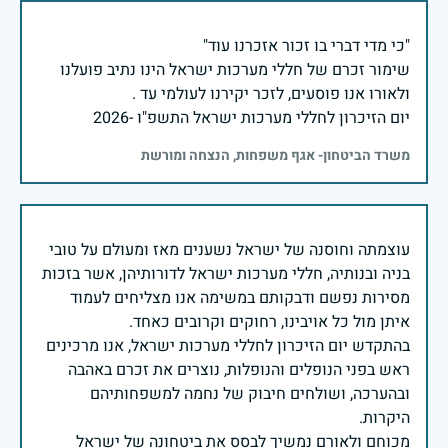
שימור זכרם של חללי מערכות ישראל הינו נתיב פועלנו
יום הזיכרון לחללי מערכות ישראל התשפ"ו -2026
משרד הביטחון- אגף משפחות, הנצחה ומורשת
עוצמתה וחוסנה של ישראל נשענים מאז ומעולם על טובי
בניה ובנותיה, חללי מערכות ישראל לדורותיהן, אשר בזכות
מסירות נפשם ודבקותם במשימה אנו מצליחים לעמוד
בהתקדש יום הזיכרון לחללי מערכות ישראל, אנו מרכינים
ראש בפני הנופלים והנופלות, נוצרים את זכרם באהבה
ובהערכה, ושולחים חיבוק של נחמה למשפחותיהם
מכוחם ולאורם נמשיך לבסס את ביטחונה של ישראל