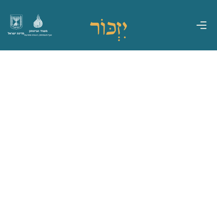
משרד הביטחון
מדינת ישראל
אגף משפחות, הנצחה ומורשת