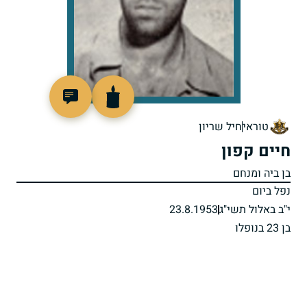
91979
טוראי
חיל שריון
חיים קפון
בן ביה ומנחם
נפל ביום
י"ב באלול תשי"ג
23.8.1953
בן 23 בנופלו