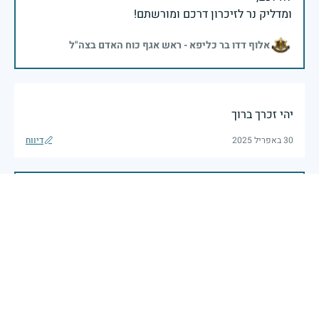
ומדליק נר לזיכרון דרכם ומורשתם!
אלוף דדו בר כליפא - ראש אגף כוח האדם בצה"ל
יהי זכרך ברוך
30 באפריל 2025
דיווח
בכאב, בהצדעה ובתקווה אני מתכבד להדליק נר זיכרון זה.
השנה, כשאנו נלחמים במלחמה ארוכה, רב זירתית וצודקת,
הזיכרון נושא משמעות עמוקה. ביום זה נעצור ונתייחד עם
זכרם של טובי בנינו ובנותינו שנפלו בהגנה על המדינה.
מורשתם היא המצפן שמתווה את דרכינו, והיא המעניקה