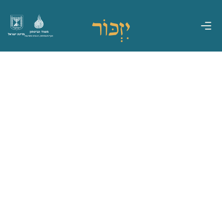
משרד הביטחון
מדינת ישראל
אגף משפחות, הנצחה ומורשת