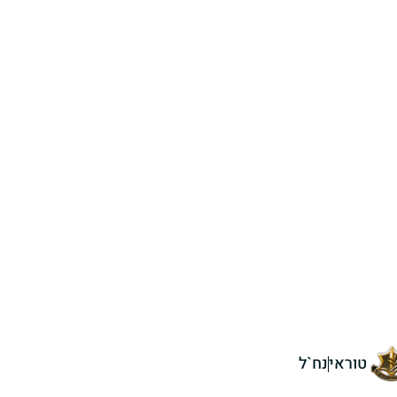
טוראי
נח`ל