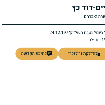
ים-דוד כץ
שרה ואברהם
ביום
י' בטבת תשל"ה
24.12.1974
להדלקת נר לזכרו
כתיבת הקדשה