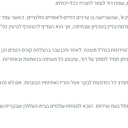
 שמח דוד לעזור לחבריו ככל-יכולתו.
יבא', שהשרישה בו ערכים דתיים-לאומיים וחלוציים. כאשר עמד 
-בניין בטכניון שבחיפה, אך הוא העדיף להצטרף לגרעין נח"ל 
טירונות בנח"ל מוצנח. לאחר-מכן עבר בהצלחה קורס-רגמים וכן ק
י ניתן תמיד לסמוך על דוד, שיבצע כל משימה בנאמנות ובאחריות. 
יץ כל הזדמנות לבקר אצל הוריו ואחיותיו הבוגרות. אם לא נת
פל בעת שירותו. הובא למנוחת-עולמים בבית-העלמין שבקרית-שא