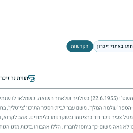
תו באתרי זיכרון
הקדשות
תווית נר זיכר
 תשט"ו
(22.6.1955)
בפולניה שלאחר השואה. כשמלאו לו שנתי
ספר 'שלמה המלך'. משם עבר לבית-הספר התיכון 'צייטלין', בחר
יל צעיר ניכר דוד ברצינותו ובשקדנותו בלימודים. אהב לקרוא, 
בו לא גאה משום-כך ביחסו לחבריו. הללו אהבוהו בזכות מזגו הנו