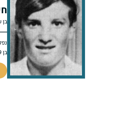
חי
בן 
נפל 
בן 19 בנופלו
96875