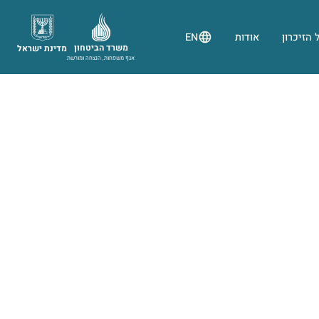
 הזיכרון
אודות
EN
משרד הביטחון
מדינת ישראל
אגף משפחות, הנצחה ומורשת