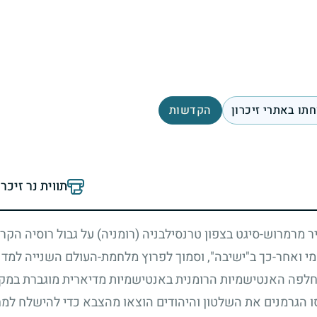
תו באתרי זיכרון
הקדשות
תווית נר זיכר
 מרמרוש-סיגט בצפון טרנסילבניה (רומניה) על גבול רוסיה הקר
מי ואחר-כך ב"ישיבה", וסמוך לפרוץ מלחמת-העולם השנייה למד ח
חלפה האנטישמיות הרומנית באנטישמיות מדיארית מוגברת במקצת
הגרמנים את השלטון והיהודים הוצאו מהצבא כדי להישלח למח