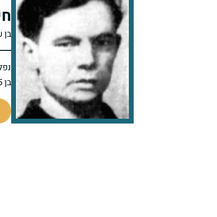
חי
בן 
נפל 
בן 25 בנופלו
4325