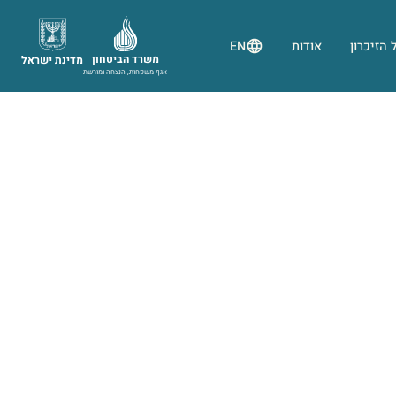
 הזיכרון
אודות
EN
משרד הביטחון
מדינת ישראל
אגף משפחות, הנצחה ומורשת