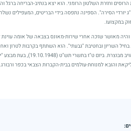
רוסים וחזרת השלטון הרומני. הוא יצא בנתיב-הבריחה ברגל והג
 יורדי הסירה". הספינה נתפסה בידי הבריטים, המעפילים נשלח
וק במקצועו.
יה מאושר שזכה אחרי שירות-מאונס בצבאה של אומה עוינת לש
חיל השריון ובחטיבת "גבעתי". הוא השתתף בקרבות לטרון ואחר-
ויב מבוצרת. ביום ט"ז בתשרי תש"ט
(19.10.1948)
, בעת מבצע "י
יקאת והובא למנוחת-עולמים בבית-הקברות הצבאי בכפר ורבורג.
ם: