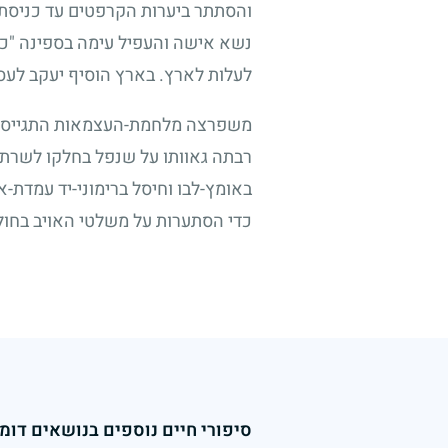
והסתתר ביערות הקרפטים עד כניסת ה
נשא אישה והעפיל עימה בספינה "כ"ג
לעלות לארץ. בארץ הוסיף יעקב לעס
משפרצה מלחמת-העצמאות התגייס וה
רבתה גאוותו על שנפל בחלקו לשרת ב
באומץ-לבו וחיסל ברימוני-יד עמדת-א
כדי הסתערות על משלטי האויב בחול
סיפורי חיים נוספים בנושאים דומי