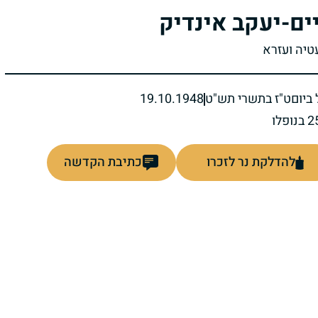
ים-יעקב אינדיק
עטיה ועזרא
ביום
ט"ז בתשרי תש"ט
19.10.1948
להדלקת נר לזכרו
כתיבת הקדשה