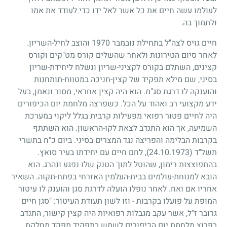
לעולמו עשה חיים את כל אשר לאל ידו כדי לעודד את אמו
ולתמוך בה.
חיים גויס לצה"ל בתחילת נובמבר
1970
והוצב לחיל-השריון.
לאחר סיום הטירונות ולאחר שהשלים קורס מט"קים וקורס
קצינים, השתלם בקורס לקציני-שריון ונשלח ליחידת-שריון
בסיני, שם מילא תפקיד של קצין-חניכה במטווח-תותחנות
והוענקה לו דרגת סג"מ. הוא היה קצין אחראי, מסור ונאמן, בעל
ידע מקצועי רב ואהוד על הכל. כשפרצה מלחמת יום הכיפורים
היה לחיים פטור רפואי מפעילות קרבית בגלל ליקוי במערכת
השמיעה, אך הוא התנדב לצאת לקו-הראשון. הוא השתתף
בקרבות הבלימה והפריצה נגד המצרים בסיני. ביום כ"ח בתשרי
תשל"ד
(24.10.1973)
, לחם חיים עם יחידתו בעיר סואץ.
בהתפוצצות רימון, שהוטל לתוך הטנק שלו נפגע ונהרג. הוא
הובא למנוחת-עולמים בבית-העלמין האזרחי בפתח-תקוה. השאיר
אחריו אם ואח. לאחר נופלו הועלה לדרגת סגן והוענק לו עיטור
המופת על פועלו בקרבות
-
וזו לשון תעודת העיטור: "סגן חיים
גרובר ז"ל, אשר עקב מגבלות רפואיות היה קצין קישור, התנדב
בפרוץ מלחמת יום הכיפורים לשמש בתפקיד מפקד מחלקת