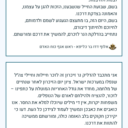
בשם, שבועת החייל שנשבענו, הזכות להגן על עצמנו,
בשם, היום הזה, בו מתעצם הגעגוע לשמם ולדמותם,
נתחייב בהדלקת הנר לזכרם, להמשיך את דרכם ומורשתם.
אלוף דדו בר כליפא - ראש אגף כוח האדם
אני מתכבד להדליק נר זיכרון זה לזכר חיילות וחיילי צה״ל
שנפלו במערכות ישראל. ציון יום הזיכרון לאחר שנתיים
של מלחמה, מחדד את גודל האחריות המוטלת על כתפינו –
משפחות יקרות, אין די מילים שיוכלו למלא את החסר. אנו
כואבים את כאבכן ונמשיך לעמוד לצידכן כל העת. דעו כי
יקירכן חקוקים בלב האומה כולה, ומורשתם ממשיכה