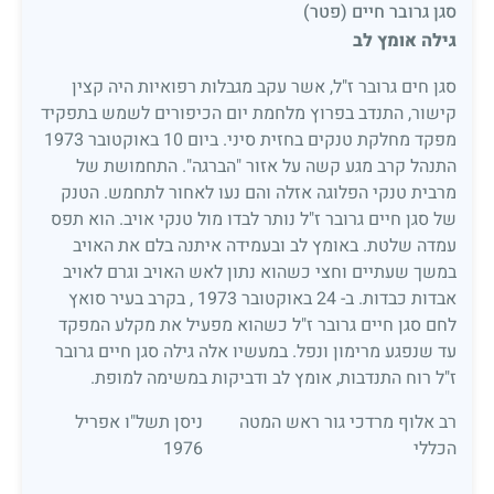
סגן גרובר חיים (פטר)
גילה אומץ לב
סגן חים גרובר ז"ל, אשר עקב מגבלות רפואיות היה קצין
קישור, התנדב בפרוץ מלחמת יום הכיפורים לשמש בתפקיד
מפקד מחלקת טנקים בחזית סיני. ביום 10 באוקטובר 1973
התנהל קרב מגע קשה על אזור "הברגה". התחמושת של
מרבית טנקי הפלוגה אזלה והם נעו לאחור לתחמש. הטנק
של סגן חיים גרובר ז"ל נותר לבדו מול טנקי אויב. הוא תפס
עמדה שלטת. באומץ לב ובעמידה איתנה בלם את האויב
במשך שעתיים וחצי כשהוא נתון לאש האויב וגרם לאויב
אבדות כבדות. ב- 24 באוקטובר 1973 , בקרב בעיר סואץ
לחם סגן חיים גרובר ז"ל כשהוא מפעיל את מקלע המפקד
עד שנפגע מרימון ונפל. במעשיו אלה גילה סגן חיים גרובר
ז"ל רוח התנדבות, אומץ לב ודביקות במשימה למופת.
רב אלוף מרדכי גור ראש המטה
ניסן תשל"ו אפריל
הכללי
1976