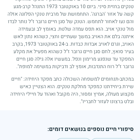
טנקים בחזית סיני. ביום
10
באוקטובר
1973
התנהל קרב-מגע
קשה על אזור 'הברגה'. התחמושת של מרבית טנקי הפלוגה אזלה
והם נעו לאחור לתחמש. הטנק של סגן חיים גרובר ז"ל נותר לבדו
מול טנקי אויב. הוא תפס עמדה שלטת. באומץ לב ובעמידה
איתנה בלם את האויב במשך שעתיים וחצי, כשהוא נתון לאש
האויב, וגרם לאויב אבדות כבדות. ב-
24
באוקטובר
1973
, בקרב
בעיר סואץ, לחם סגן חיים גרובר ז"ל כשהוא מפעיל את מקלע
המפקד עד שנפגע מרימון ונפל. במעשיו אלה גילה סגן חיים
גרובר ז"ל רוח התנדבות, אומץ לב ודביקות במשימה למופת".
במכתב-תנחומים למשפחה השכולה כתב מפקד היחידה: "חיים
שירת ביחידתנו כמפקד מחלקת טנקים. הוא הצטיין כאיש
מקצוע מעולה, אמיץ ומסור, היה מקובל ואהוד על חיילי היחידה
ובלט ברצונו לעזור לחבריו".
סיפורי חיים נוספים בנושאים דומים: