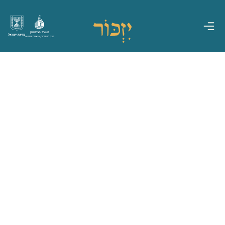
משרד הביטחון
מדינת ישראל
אגף משפחות, הנצחה ומורשת