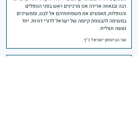
רבה ובגאווה אדירה אנו מרכינים ראש בפני הנופלים
והנופלות, מאמצים את משפחותיהם אל לבנו, וממשיכים
במשימה להבטחת קיומה של ישראל לדורי דורות. יחד
נעשה ונצליח.
שר הביטחון ישראל כ"ץ
זיכרון חללינו מהווה עבורנו צו חיים, להמשיך ולפעול
לאורה של המורשת שהותירו לנו. אהבת המולדת מקודשת
בדם יקירנו, וביום זה, כבכל שנה, אנו מתייחדים עם זכר
חללינו, אשר נפלו במערכות ישראל למען עצמאותה
וחוסנה של מדינת ישראל.
רב ניצב יעקב שבתאי- המפקח הכללי של משטרת ישראל