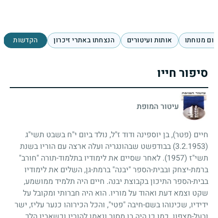
ום מנוחתו
אותות ועיטורים
הנצחתו באתרי זיכרון
הקדשות
סיפור חייו
עיטור המופת
חיים (פטר), בן יוספינה ודוד ז"ל, נולד ביום י"ח בשבט תשי"ג
(3.2.1953)
בבודפשט שבהונגריה ועלה ארצה עם הוריו בשנת
תשי"ז
(1957)
. לאחר שסיים את לימודיו בתלמוד-תורה "חורב"
ברמת-יצחק ובבית-הספר "יבנה" ברמת-גן, השלים את לימודיו
בבית-הספר התיכון בקבוצת יבנה. חיים היה תלמיד ממושמע,
שקט וצמא דעת ואהוד על מוריו. הוא היה חברותי ומקובל על
ידידיו, שכינוהו בשם-חיבה "פטי", והכל הכירוהו כנער עליז, ישר
ובעל-מצפון. כמו כן היה בן מסור ונאמן להוריו וכשאביו הלך