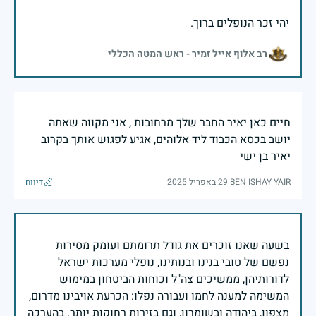
יהי זכר הנופלים ברוך.
רב אלוף אייל זמיר - ראש המטה הכללי
חיים כאן יאיר החבר שלך מרחובות , אני מקווה שאתה
יושב בכסא הכבוד ליד אלוהים, אגיע לפגוש אותך בקרוב
יאיר בן ישי
BEN ISHAY YAIR
|
29 באפריל 2025
דיווח
בשעה שאנו זוכרים את גודל תרומתם ועומק מסירות
נפשם של טובי בנינו ובנותינו, נופלי מערכות ישראל
לדורותיהן, ממשיכים צה"ל וכוחות הביטחון במימוש
המשימה למענה לחמו ועבורה נפלו: הכרעת אויבינו מדרום,
מצפון, ביהודה ובשומרון, וגם בזירות רחוקות יותר. בהערכה