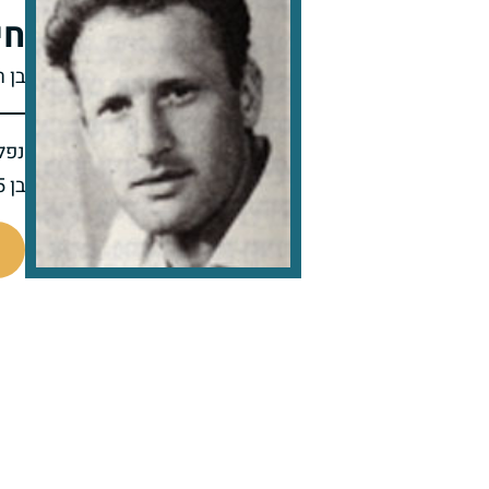
חי
בן 
נפל 
בן 35 בנופלו
94516