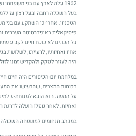
1962
עלה לארץ עם בני משפחתו ושנת
בעל השכלה רחבה ובעל רצון עז ללמוד
הטכניון. אחרי-כן השתקע עם בני מש
פיסיקאלית באוניברסיטה העברית וה
כל השנים לא שכח חיים לקבוע עתים
אחיו ואחיותיו, לרעייתו, לשלושת בניו
היה לעזור לנזקק ולהקדיש זמנו לזול
במלחמת יום-הכיפורים היה חיים חייל
בכוחות המצרים, שהרעישו את המעוז
על המעוז. הוא הובא למנוחת-עולמים
ואחיות. לאחר נופלו הועלה לדרגת רב
במכתב תנחומים למשפחה השכולה כתב