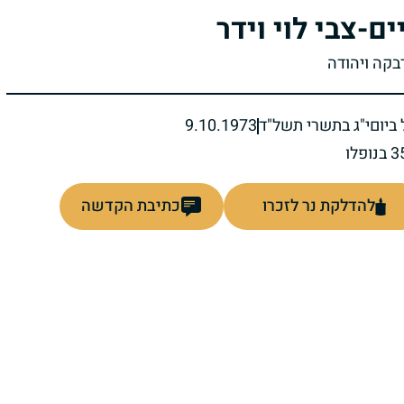
ים-צבי לוי וידר
רבקה ויהודה
ביום
י"ג בתשרי תשל"ד
9.10.1973
להדלקת נר לזכרו
כתיבת הקדשה