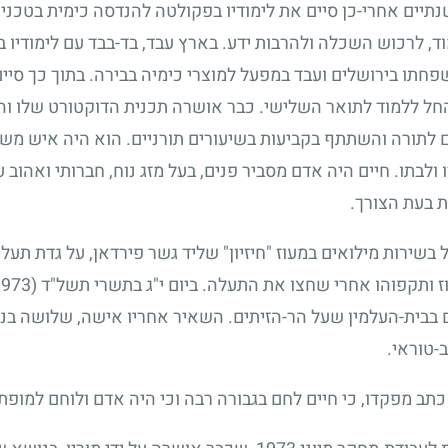
יים אחרי-כן סיים את לימודיו בפקולטה להנדסה כימית בטכניו
, לרכוש השכלה ולהרבות ידע. בארץ עבד, בד-בבד עם לימודיו בט
פחתו בירושלים ועבד במפעל למוצרי כימיה בבירה. בתוך כך סיים
חל ללמוד לתואר השלישי. כבר אושרה תכנית הדוקטורט שלו וה
 לתורה והשתתף בקביעות בשיעורים תורניים. הוא היה איש משפ
 ולבתו. חיים היה אדם מסביר פנים, בעל מזג נוח, חברותי ואהוב על
ת בעת הצורך.
 בשירות מילואים במעוז "חיזיון" שליד גשר פירדאן, על גדת תע
 ותקפוהו אחרי שחצו את התעלה. ביום י"ג בתשרי תשל"ד
(9.10.1973)
 בבית-העלמין שעל הר-הזיתים. השאיר אחריו אישה, שלושה בני
-טוראי.
 מפקדו, כי חיים לחם בגבורה רבה וכי היה אדם ולוחם למופת.