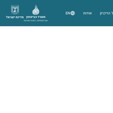
 הזיכרון
אודות
EN
משרד הביטחון
מדינת ישראל
אגף משפחות, הנצחה ומורשת