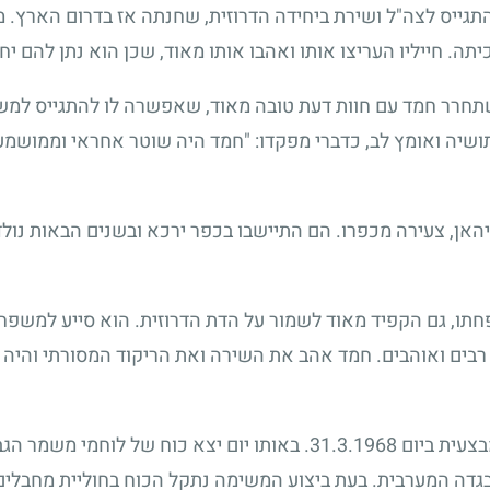
תגייס לצה"ל ושירת ביחידה הדרוזית, שחנתה אז בדרום הארץ. 
תה. חייליו העריצו אותו ואהבו אותו מאוד, שכן הוא נתן להם י
תחרר חמד עם חוות דעת טובה מאוד, שאפשרה לו להתגייס למשמ
 תושיה ואומץ לב, כדברי מפקדו: "חמד היה שוטר אחראי וממושמע,
 את ביהאן, צעירה מכפרו. הם התיישבו בכפר ירכא ובשנים הבאות נולד
חתו, גם הקפיד מאוד לשמור על הדת הדרוזית. הוא סייע למשפח
ים רבים ואוהבים. חמד אהב את השירה ואת הריקוד המסורתי והיה 
שוטר חמד אבו טריף נפל בפעילות מבצעית ביום 31.3.1968. באותו יום י
בגדה המערבית. בעת ביצוע המשימה נתקל הכוח בחוליית מחבלי