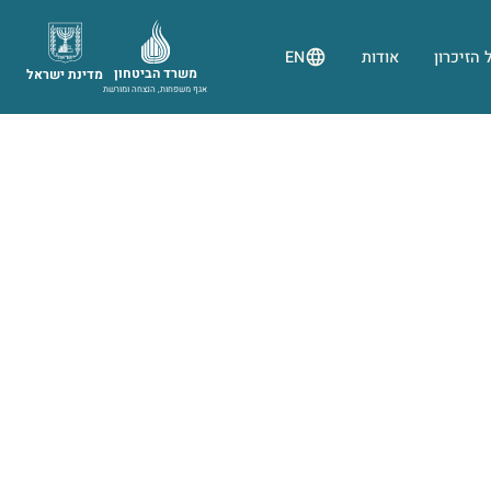
 הזיכרון
אודות
EN
משרד הביטחון
מדינת ישראל
אגף משפחות, הנצחה ומורשת