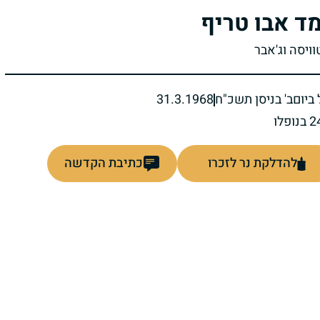
ד אבו טריף
וויסה וג'אבר
ביום
ב' בניסן תשכ"ח
31.3.1968
להדלקת נר לזכרו
כתיבת הקדשה