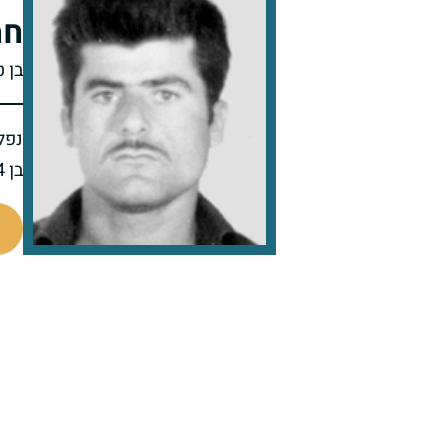
חמ
בן ט
נפל 
בן 24 בנופלו
46357