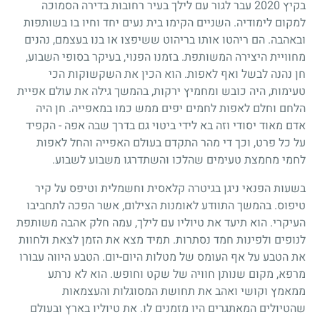
בקיץ 2020 עבר לגור עם לילך בעיר רחובות בדירה הסמוכה
למקום לימודיה. השניים הקימו בית נעים יחד וחיו בו בשותפות
ובאהבה. הם ריהטו אותו בריהוט ששיפצו או בנו בעצמם, נהנים
מחוויית היצירה המשותפת. בזמנו הפנוי, בעיקר בסופי השבוע,
חן נהנה לבשל ואף לאפות. הוא הכין את השקשוקות הכי
טעימות, היה כובש ומחמיץ ירקות, בהמשך גילה את עולם אפיית
הלחם וחלם לאפות לחמים יפים ממש כמו במאפייה. חן היה
אדם מאוד יסודי וזה בא לידי ביטוי גם בדרך שבה אפה - הקפיד
על כל פרט, וכך די מהר התקדם בעולם האפייה והחל לאפות
לחמי מחמצת טעימים שהלכו והשתדרגו משבוע לשבוע.
בשעות הפנאי ניגן בגיטרה קלאסית וחשמלית וטיפס על קיר
טיפוס. בהמשך התוודע לאומנות הצילום, אשר הפכה לתחביבו
העיקרי. הוא תיעד את טיוליו עם לילך, עמה חלק אהבה משותפת
לנופים ולפינות חמד נסתרות. תמיד מצא את הזמן לצאת ולחוות
את הטבע על אף העומס של מטלות היום-יום. הטבע היווה עבורו
מרפא, מקום שנותן חוויה של שקט וחופש. הוא לא נרתע
ממאמץ וקושי ואהב את תחושת המסוגלות והעצמאות
שהטיולים המאתגרים היו מזמנים לו. את טיוליו בארץ ובעולם