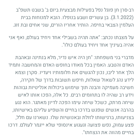
רב-סרן חן פוגל נפל בפעילות מבצעית ביום ב' בשבט תשפ"ב
(3.1.2022)
. בן עשרים ושבע בנופלו. הובא למנוחות בבית
העלמין הצבאי בחיפה. הותיר אחריו הורים, שני אחים ובת זוג.
על מצבתו נכתב: "אתה תהיה בשבילי אחד ויחיד בעולם, ואף אני
אהיה בעיניך אחד ויחיד בעולם כולו".
מדברי בני משפחתו: "חן היה איש נדיר, מלא בנתינה ובאהבת
האדם והטבע. האמין בכל מאודו בחופש האדם והמחשבה ותמיד
הלך אחר ליבו, נכון להגשים את חלומותיו ויעדיו. סקרן וצמא
לידע נהג לשאול שאלות, חיפש תשובות בדרך של חקירה,
חשיבה מעמיקה והבנה תוך שימוש ביכולות אנליטיות גבוהות
וידע רב שהיה לו בתחומים רבים. כל אלה, הפכו אותו לאיש
שיחה מרתק, כשכל שיחה עימו הפכה לדיון מאתגר. הוא נגע
בהרבה אנשים שפגש בדרכו בחיים והשפיע עליהם באישיותו,
בצניעותו, ברגישותו לזולת ובאנושיות שלו. נשארנו עם חלל,
פצע עמוק, נפש פצועה וגעגוע אינסופי שלא ייגמר לעולם. דרכו
בחיים מהווה את הנצחתו".