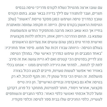
עם שובו ארצה מהטיול נשלח לקורס מדריכי טיסה בבסיס
חצרים, ועבר להתגורר עם לילך בדירה בבאר שבע. בתום הקורס
שובץ כמדריך טיסה ושימש כסגן מפקד טייסת "ראשוני" (שלב
הטיסות הראשון בקורס טיס). הייתה זו תקופה עמוסה ומאתגרת
בחייו אך הוא שאב הנאה מרובה מהתפקיד החדש והמשמעות
שמצא בו. תחום ההדרכה ריתק אותו, ויכולתו ללוות מקצועית
ואישית פרחי טיס בזמן שהם עושים את צעדיהם הראשונים
בעולם הטיסה - היוותה עבורו זכות של ממש. סיפר אחד מחניכיו:
"באחד הסבבים חן שימש כמדריך האישי שלי. במהלך הטיסה
נהג לדייק בפרטים הכי קטנים ואם לא היית עושה את זה סירב
לתת לך לנחות... למדתי את הירידה לפרטים ממנו – אנחנו בכלי
באוויר ואי אפשר לעשות טעויות, חייבים לבצע הכול בצורה
מושלמת. זה הטיפ הכי גדול שנתן לי, וזה תקף להכול, לא רק
בטיסה אלא גם באקדמיה ובחיים האישיים". חן היה טייס
מקצועי, אחראי ויסודי, חותר למצוינות, מתחקר כל פרט, דקדקן
ומעל לכול אכפתי ואנושי כלפי האחר: כלפי החברים והשותפים
לעשייה, כלפי החניכים שלו בבית ספר לטיסה וכלפי פקודיו.