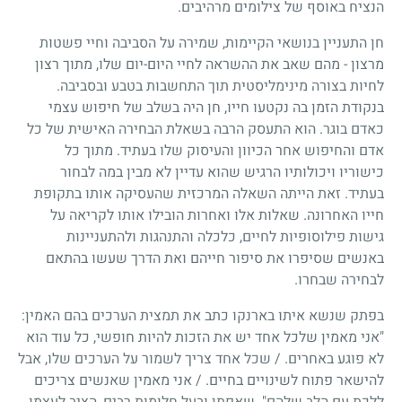
הנציח באוסף של צילומים מרהיבים.
חן התעניין בנושאי הקיימות, שמירה על הסביבה וחיי פשטות
מרצון - מהם שאב את ההשראה לחיי היום-יום שלו, מתוך רצון
לחיות בצורה מינימליסטית תוך התחשבות בטבע ובסביבה.
בנקודת הזמן בה נקטעו חייו, חן היה בשלב של חיפוש עצמי
כאדם בוגר. הוא התעסק הרבה בשאלת הבחירה האישית של כל
אדם והחיפוש אחר הכיוון והעיסוק שלו בעתיד. מתוך כל
כישוריו ויכולותיו הרגיש שהוא עדיין לא מבין במה לבחור
בעתיד. זאת הייתה השאלה המרכזית שהעסיקה אותו בתקופת
חייו האחרונה. שאלות אלו ואחרות הובילו אותו לקריאה על
גישות פילוסופיות לחיים, כלכלה והתנהגות ולהתעניינות
באנשים שסיפרו את סיפור חייהם ואת הדרך שעשו בהתאם
לבחירה שבחרו.
בפתק שנשא איתו בארנקו כתב את תמצית הערכים בהם האמין:
"אני מאמין שלכל אחד יש את הזכות להיות חופשי, כל עוד הוא
לא פוגע באחרים. / שכל אחד צריך לשמור על הערכים שלו, אבל
להישאר פתוח לשינויים בחיים. / אני מאמין שאנשים צריכים
ללכת עם הלב שלהם". שאפתן ובעל חלומות רבים, הציב לעצמו