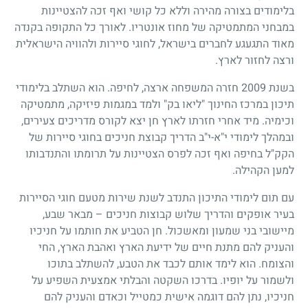
בלימודים בצורה מהירה וללא כל קושי ואף זכה להצטיינות
במבחני המתמטיקה של מחוז אונטריו. לאורך כל התקופה בקנדה
מאוד התגעגע לחברים בישראל, לחוגי סיירות ולהוויה הישראלית
ורצה לחזור לארץ.
בשנת 2009 חזרה המשפחה ארצה, לחיפה. הוא השתלב בלימודי
תיכון במרכז החינוך "ליאו בק" ולמד במגמות פיזיקה, מתמטיקה
וכימיה. מיד אחרי חזרתו לארץ חן יצא לקורס מדריכים צעירים,
ובמהלך לימודי י"א-י"ב הדריך קבוצת חניכים בחוגי סיירות של
הקק"ל בחיפה ואף זכה לפרס הצטיינות על תרומתו והתנדבותו
למען הקהילה.
עם תום לימודי התיכון התנדב לשנת שירות מטעם חוגי הסיירות
בעיר אופקים והדריך שלוש קבוצות חניכים – מבאר שבע,
מיישובי בני שמעון ומאשכול. חן הטביע את חותמו על חניכיו
והעניק להם מתנת חיים של ידיעת הארץ ואהבת הארץ, החי
והצומח. הוא לימד אותם לכבד את הטבע, להשתלב בתוכו
ולשמור על יופיו. בדרכו השקטה והבלתי אמצעית השפיע על
חניכיו, נתן להם דוגמה אישית כמטייל וכאדם והעניק להם