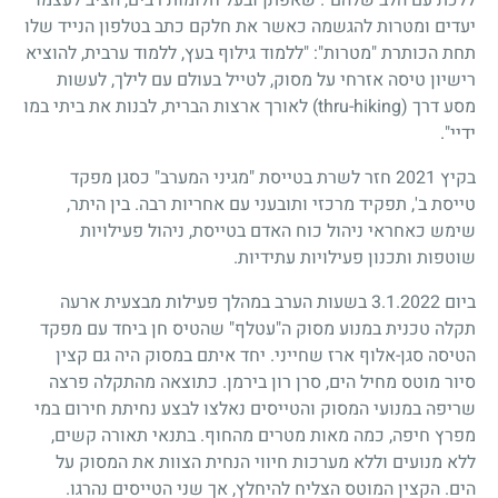
יעדים ומטרות להגשמה כאשר את חלקם כתב בטלפון הנייד שלו
תחת הכותרת "מטרות": "ללמוד גילוף בעץ, ללמוד ערבית, להוציא
רישיון טיסה אזרחי על מסוק, לטייל בעולם עם לילך, לעשות
מסע דרך (thru-hiking) לאורך ארצות הברית, לבנות את ביתי במו
ידיי".
בקיץ 2021 חזר לשרת בטייסת "מגיני המערב" כסגן מפקד
טייסת ב', תפקיד מרכזי ותובעני עם אחריות רבה. בין היתר,
שימש כאחראי ניהול כוח האדם בטייסת, ניהול פעילויות
שוטפות ותכנון פעילויות עתידיות.
ביום 3.1.2022 בשעות הערב במהלך פעילות מבצעית ארעה
תקלה טכנית במנוע מסוק ה"עטלף" שהטיס חן ביחד עם מפקד
הטיסה סגן-אלוף ארז שחייני. יחד איתם במסוק היה גם קצין
סיור מוטס מחיל הים, סרן רון בירמן. כתוצאה מהתקלה פרצה
שריפה במנועי המסוק והטייסים נאלצו לבצע נחיתת חירום במי
מפרץ חיפה, כמה מאות מטרים מהחוף. בתנאי תאורה קשים,
ללא מנועים וללא מערכות חיווי הנחית הצוות את המסוק על
הים. הקצין המוטס הצליח להיחלץ, אך שני הטייסים נהרגו.