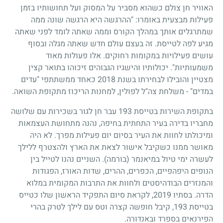
האוויר חן צולם כשהוא מסביר על המסוק ועל תחושותיו בזמן
פעילות מבצעית באומרו: "ההרגשה היא הרגשה שונה ממה
שמתרגלים אותך במהלך הקורס וממה שאתה לומד לפני שאתה
מגיע לפה לטייסת. זה בעצם עולם חדש שאתה מגלה ובסוף
עושים פעילויות במקומות רחוקים. אלו פעולות מאוד
משמעותיות". יכולותיו והישגיו הגבוהים זיכוהו בתואר קצין
מצטיין והובילו לבחירתו בשנת 2018 כאחד ממשתתפי "עדים
במדים" - משלחת צה"ל לפולין, למחנות הריכוז מתקופת השואה.
בתקופת השירות בטייסת 193 עבר חן לגור בשכירות עם שלושה
מחבריו בדירה בעיר התחתית בחיפה, נהנה מתחושת העצמאות
ומיכולתו לחוות את העיר בסיום יום פעילות מפרך. לא היה
מאושר ממנו כשקיבל אישור לצאת את הארץ ולהצטרף ללילך
לעשרה ימי טיול במיאנמר (בורמה). השניים נהנו לטייל בין
הנופים היפהפיים, הכפרים, ההרים, שדות האורז, הפגודות
והמנזרים הבודהיסטים ולחוות את התרבות המקומית במלוא
הדרה. בסתיו 2019, לקראת סיום התפקיד הראשון שלו כטייס
בטייסת 193, קיבל חופשה קצרה וטס עם לילך לטרק בהרי
הפירנאים בספרד ובאנדורה.