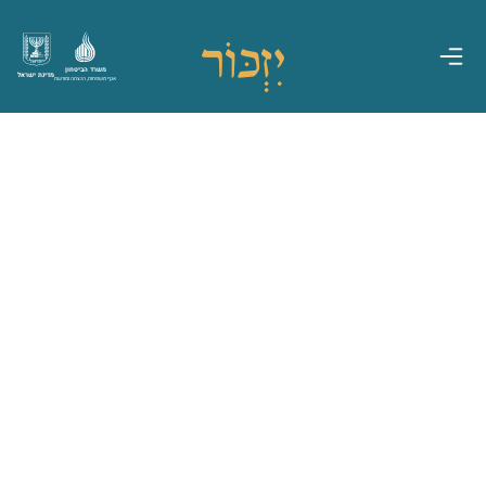
משרד הביטחון
מדינת ישראל
אגף משפחות, הנצחה ומורשת