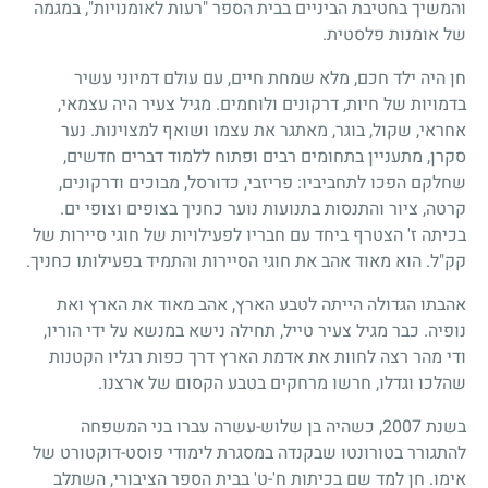
והמשיך בחטיבת הביניים בבית הספר "רעות לאומנויות", במגמה
של אומנות פלסטית.
חן היה ילד חכם, מלא שמחת חיים, עם עולם דמיוני עשיר
בדמויות של חיות, דרקונים ולוחמים. מגיל צעיר היה עצמאי,
אחראי, שקול, בוגר, מאתגר את עצמו ושואף למצוינות. נער
סקרן, מתעניין בתחומים רבים ופתוח ללמוד דברים חדשים,
שחלקם הפכו לתחביביו: פריזבי, כדורסל, מבוכים ודרקונים,
קרטה, ציור והתנסות בתנועות נוער כחניך בצופים וצופי ים.
בכיתה ז' הצטרף ביחד עם חבריו לפעילויות של חוגי סיירות של
קק"ל. הוא מאוד אהב את חוגי הסיירות והתמיד בפעילותו כחניך.
אהבתו הגדולה הייתה לטבע הארץ, אהב מאוד את הארץ ואת
נופיה. כבר מגיל צעיר טייל, תחילה נישא במנשא על ידי הוריו,
ודי מהר רצה לחוות את אדמת הארץ דרך כפות רגליו הקטנות
שהלכו וגדלו, חרשו מרחקים בטבע הקסום של ארצנו.
בשנת 2007, כשהיה בן שלוש-עשרה עברו בני המשפחה
להתגורר בטורונטו שבקנדה במסגרת לימודי פוסט-דוקטורט של
אימו. חן למד שם בכיתות ח'-ט' בבית הספר הציבורי, השתלב