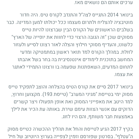
ערכים אותם הם נושאים מאז.
בינואר 2014 התגייס לצה"ל והתנדב לקורס טיס. היה חדור
מוטיבציה להצליח ולתרום מעצמו ככל יכולתו למען המדינה. כבר
בשלבים הראשונים של הקורס הבין שברצונו להיות טייס
מסוקים שכן "זה הגובה הרצוי כדי לחוות את יופייה של הארץ"
כלשונו, והעדיף מסוקי חילוץ והצלה לאור רצונו לסייע ולעזור
לזולת. במהלך הקורס למד תואר ראשון במתמטיקה ומדעי
המחשב בתוכנית לימודים אינטנסיבית בה בחר בשל אהבתו
לתחום המדעים, השאפתנות שפעמה בו ורצונו התמידי לאתגר
את עצמו.
בינואר 2017 סיים את קורס הטיס בהצלחה והוצב לתפקיד טייס
מסוק ימי בטייסת "מגיני המערב" (טייסת 193). מקצוען וחרוץ,
למד היטב את מאפייני המסוק ואת אופן תפעולו ויצר קשרים
הדוקים עם אנשי הצוות עימם שירת. באותה עת הכיר את לילך
באמצעות חבר משותף, והם היו לזוג.
בקיץ 2017 הגיע לטייסת והחל את תהליך ההכשרה כטייס מסוק
ה"עטלף". בסרטון שפורסם וזמין לצפייה בערוץ היוטיוב של חיל