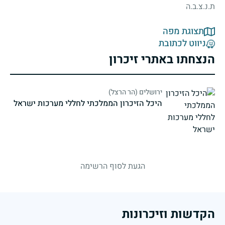
ת.נ.צ.ב.ה
תצוגת מפה
ניווט לכתובת
הנצחתו באתרי זיכרון
ירושלים (הר הרצל)
היכל הזיכרון הממלכתי לחללי מערכות ישראל
strings.fallen.memorialSubtitle
הגעת לסוף הרשימה
הקדשות וזיכרונות