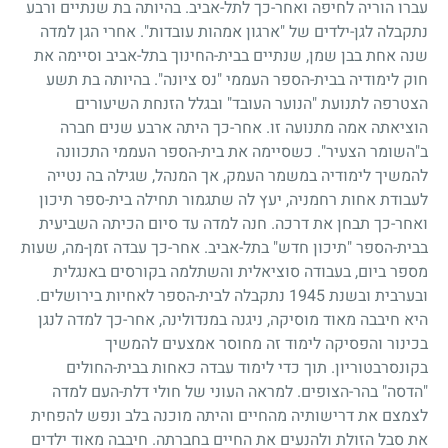
עברו הוריה לחיפה ואחר-כך לתל-אביב. בהיותה בת שנתיים ורבע
נתקבלה לגן-ילדים של "ארגון אמהות עובדות". אחרי הגן למדה
שנה אחת בבן שמן, שנתיים בבית-החינוך בתל-אביב וסיימה את
חוק לימודיה בבית-הספר העממי "נס ציונה". בהיותה בת תשע
הצטרפה לתנועת "הנוער העובד" ובגלל הזנחת השיעורים
הוציאתה אמה מתנועה זו. אחר-כך היתה ארבע שנים חברה
ב"השומר הצעיר". כשסיימה את בית-הספר העממי התכוונה
להמשיך לימודיה במשמר העמק, אך המנהל, שגילה בה נטייה
לעבודת אחות רחמניה, יעץ לה שתגמור תחילה בית-ספר תיכון
ואחר-כך תבחן את דרכה. חנה למדה עד סיום הכיתה השביעית
בבית-הספר "תיכון חדש" בתל-אביב. אחר-כך עבדה זמן-מה, שעות
מספר ביום, בעבודה סוציאלית והשתלמה בקורסים באנגלית
ובערבית ובשנת
1945
נתקבלה לבית-הספר לאחיות בירושלים.
היא חיבבה מאוד מוסיקה, ניגנה במנדולינה, אחר-כך למדה לנגן
בכינור והפסיקה לימוד זה מחוסר אמצעים להמשיך
בקונסרבטוריון. תוך כדי לימוד עבדה כאחות בבית-החולים
"הדסה" בהר-הצופים. למראה העוני של חולי דלת-העם למדה
לצמצם את דרישותיה מהחיים והיתה מוכנה בלב ונפש להפחית
את סבל הזולת ולהנעים את החיים בחברתה. חיבבה מאוד ילדים