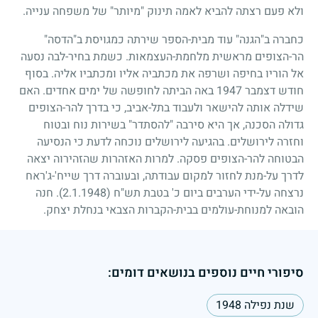
ולא פעם רצתה להביא לאמה תינוק "מיותר" של משפחה ענייה.
כחברה ב"הגנה" עוד מבית-הספר שירתה כמגויסת ב"הדסה"
הר-הצופים מראשית מלחמת-העצמאות. כשמת בחיר-לבה נסעה
אל הוריו בחיפה ושרפה את מכתביה אליו ומכתביו אליה. בסוף
חודש דצמבר
1947
באה הביתה לחופשה של ימים אחדים. האם
שידלה אותה להישאר ולעבוד בתל-אביב, כי בדרך להר-הצופים
גדולה הסכנה, אך היא סירבה "להסתדר" בשירות נוח ובטוח
וחזרה לירושלים. בהגיעה לירושלים נוכחה לדעת כי הנסיעה
הבטוחה להר-הצופים פסקה. למרות האזהרות שהזהירוה יצאה
לדרך על-מנת לחזור למקום עבודתה, ובעוברה דרך שייח'-ג'ראח
נרצחה על-ידי הערבים ביום כ' בטבת תש"ח
(2.1.1948)
. חנה
הובאה למנוחת-עולמים בבית-הקברות הצבאי בנחלת יצחק.
סיפורי חיים נוספים בנושאים דומים:
שנת נפילה 1948