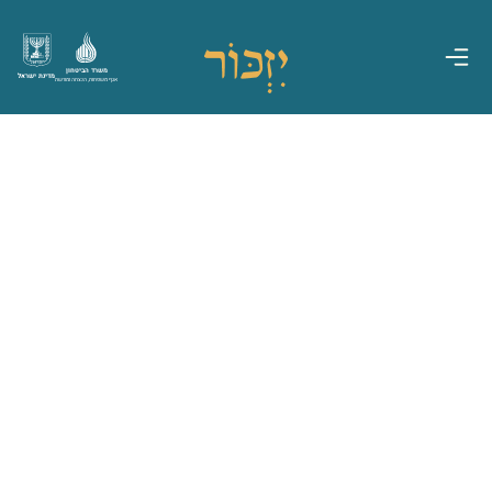
משרד הביטחון
מדינת ישראל
אגף משפחות, הנצחה ומורשת