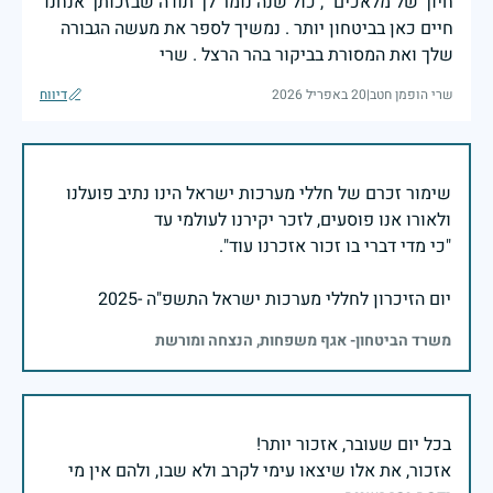
חיוך של מלאכים" , כול שנה נומר לך תודה שבזכותך אנחנו
חיים כאן בביטחון יותר . נמשיך לספר את מעשה הגבורה
שלך ואת המסורת בביקור בהר הרצל . שרי
שרי הופמן חטב
|
20 באפריל 2026
דיווח
שימור זכרם של חללי מערכות ישראל הינו נתיב פועלנו
יום הזיכרון לחללי מערכות ישראל התשפ"ה -2025
משרד הביטחון- אגף משפחות, הנצחה ומורשת
אזכור, את אלו שיצאו עימי לקרב ולא שבו, ולהם אין מי