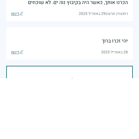
הכרנו אותך, כאשר היה בקיבוץ נוה ים. לא שוכחים
רוזנצויג תרצה
|
29 באפריל 2025
דיווח
יהי זכרו ברוך
28 באפריל 2025
דיווח
בשעה שאנו זוכרים את גודל תרומתם ועומק מסירות
נפשם של טובי בנינו ובנותינו, נופלי מערכות ישראל
לדורותיהן, ממשיכים צה"ל וכוחות הביטחון במימוש
המשימה למענה לחמו ועבורה נפלו: הכרעת אויבינו מדרום,
מצפון, ביהודה ובשומרון, וגם בזירות רחוקות יותר. בהערכה
רבה ובגאווה אדירה אנו מרכינים ראש בפני הנופלים
והנופלות, מאמצים את משפחותיהם אל לבנו, וממשיכים
במשימה להבטחת קיומה של ישראל לדורי דורות. יחד