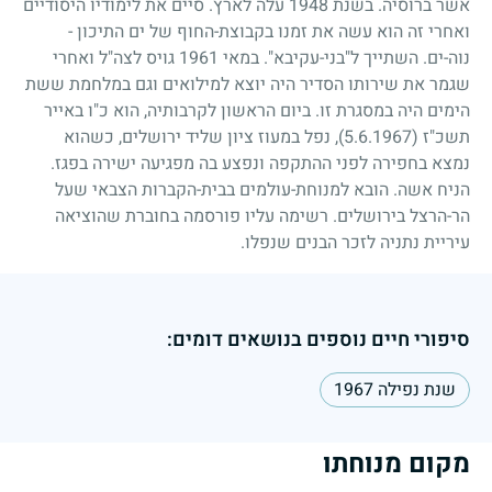
אשר ברוסיה. בשנת
1948
עלה לארץ. סיים את לימודיו היסודיים
ואחרי זה הוא עשה את זמנו בקבוצת-החוף של ים התיכון
-
נוה-ים. השתייך ל"בני-עקיבא". במאי
1961
גויס לצה"ל ואחרי
שגמר את שירותו הסדיר היה יוצא למילואים וגם במלחמת ששת
הימים היה במסגרת זו. ביום הראשון לקרבותיה, הוא כ"ו באייר
תשכ"ז
(5.6.1967)
, נפל במעוז ציון שליד ירושלים, כשהוא
נמצא בחפירה לפני ההתקפה ונפצע בה מפגיעה ישירה בפגז.
הניח אשה. הובא למנוחת-עולמים בבית-הקברות הצבאי שעל
הר-הרצל בירושלים. רשימה עליו פורסמה בחוברת שהוציאה
עיריית נתניה לזכר הבנים שנפלו.
סיפורי חיים נוספים בנושאים דומים:
שנת נפילה 1967
מקום מנוחתו