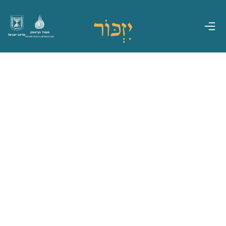
משרד הביטחון
מדינת ישראל
אגף משפחות, הנצחה ומורשת