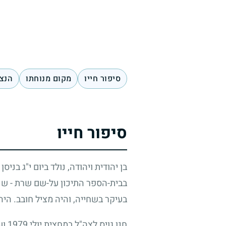
סיפור חייו
מקום מנוחתו
הנצח
סיפור חייו
בן יהודית ויהודה, נולד ביום י"ג בני
בבית-הספר התיכון על-שם שרת
-
שני
בעיקר בשחייה, והיה מציל חובב. הי
חנן גויס לצה"ל במחצית יולי
1979
וע