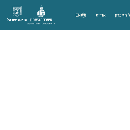
 הזיכרון
אודות
EN
משרד הביטחון
מדינת ישראל
אגף משפחות, הנצחה ומורשת