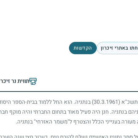
תו באתרי זיכרון
הקדשות
תווית נר זיכר
סן תשכ"א
(30.3.1961)
בנתניה. הוא החל ללמוד בבית-הספר היסודי 
הם בנתניה. חנן היה פעיל מאוד בתחום החברתי והיה מוקף חבר
ה מעורה בענייני הכלל והצטרף ל"משמר האזרחי" בנתניה.
ל סמך נתוניו האישיים נשלח לקורס טיס. כעבור חצי שנה הועבר