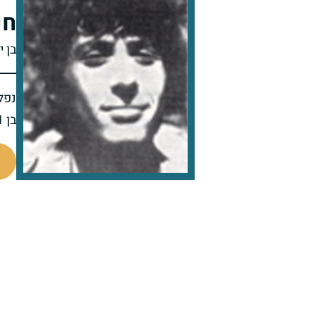
חנ
בן י
נפל 
בן 21 בנופלו
98929