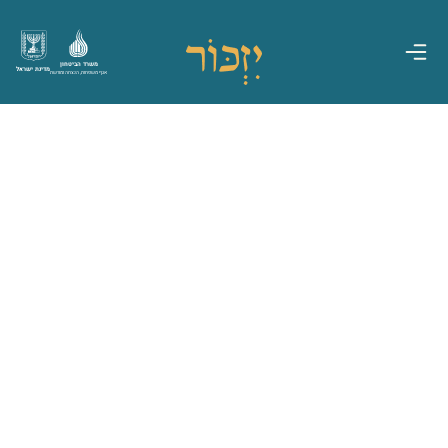
משרד הביטחון
מדינת ישראל
אגף משפחות, הנצחה ומורשת