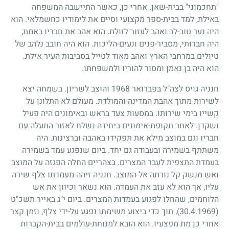
"תחכמוני" בבית-שאן. אחרי כן, כאשר התיישבה המשפחה
באילת, למד בבית-ספר מקצועי וסיים את לימודיו כחשמלאי. הוא
היה נער טוב-לב ואהב לעזור לזולת. הוא אהב את חבריו באמת,
היה חברותי, מסביר-פנים ונעים-הליכות. הוא היה חובב נלהב של
טיולים במרחבי הארץ ואהב מאוד לטייל בסביבות העיר אילת.
הוא היה בן נאמן ומסור להוריו ולמשפחתו.
חנניה גויס לצה"ל בפברואר
1968
והוצב לשריון. בשמחה יצא
לשירות מתוך אהבת המדינה והמולדת. מעולם לא התלונן על
קשייו בימי שירותו. במסעות צעד בראש ובאימונים היה פעיל
ושקדן. לאחר תקופת-אימונים ביחידה נשלח לאזור התעלה עם
חבריו וגם במוצב מילא את תפקידו באהבה וברצינות. היה
משתתף בשמירה ובעבודה גם יחד. ביום שנפגע עמד בשמירה
בעמדת התצפית לעבר המצרים. בצהריים החלה הפגזה על המוצב
ואש מנשק קל נורתה אל המוצב. חנניה זיהה מעמדתו צלף שירה
עליו, אך הוא לא עזב את העמדה. הוא נשאר וכיוון את אש
הלוחמים, שהחלו לפגוע בעמדות המצרים. ביום י"ג באייר תשכ"ט
(30.4.1969)
, תוך כדי ביצוע משימתו נפגע על-ידי צלף, וזמן קצר
אחרי כן מת מפצעיו. הוא הובא למנוחת-עולמים בבית-הקברות