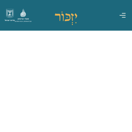
משרד הביטחון
מדינת ישראל
אגף משפחות, הנצחה ומורשת