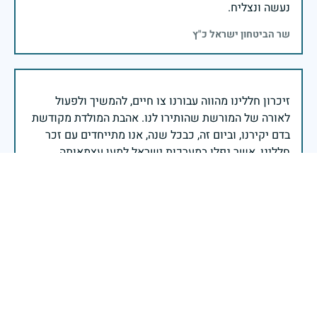
נעשה ונצליח.
שר הביטחון ישראל כ"ץ
זיכרון חללינו מהווה עבורנו צו חיים, להמשיך ולפעול
לאורה של המורשת שהותירו לנו. אהבת המולדת מקודשת
בדם יקירנו, וביום זה, כבכל שנה, אנו מתייחדים עם זכר
חללינו, אשר נפלו במערכות ישראל למען עצמאותה
וחוסנה של מדינת ישראל.
רב ניצב יעקב שבתאי- המפקח הכללי של משטרת ישראל
כאשר דגלינו מורדים לחצי התורן וראשינו מורכנים לזכר
הנופלים והנופלות במערכות ישראל, ממשיכים לוחמי צה״ל
ומפקדיו בלחימה בדרום, בצפון, ביהודה ובשומרון ובזירות
נוספות.על כל דור מוטלת המשימה של הגנת העם והארץ -