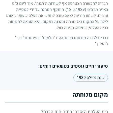
חבריה להכשרה הצטרפה אף לשורות ה"הגנה". אור ליום כ"ט
באייר תרצ"ט
(18.5.1939)
, הותקף המחנה על ידי כנופיית
ערבים. לשמע היריות יצאה טובה לחפש את בעלה ששמר באותו
לילה על המקום ואז נורתה ונהרגה במקום. היא הובאה למנוחות
בבית העלמין בחיפה. הניחה בעל.
דברים לזכרה פורסמו בכתב העת "תלמים" ובעיתונים "דבר"
ו"הארץ".
סיפורי חיים נוספים בנושאים דומים:
שנת נפילה 1939
מקום מנוחתה
בית העלמין האזרחי חיפה-חוף הכרמל