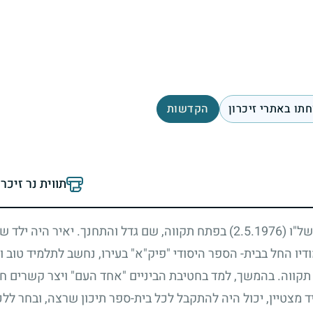
תו באתרי זיכרון
הקדשות
תווית נר זיכר
תשל"ו
(2.5.1976)
בפתח תקווה, שם גדל והתחנך. יאיר היה ילד שק
ודיו החל בבית- הספר היסודי "פיק"א" בעירו, נחשב לתלמיד טוב 
קווה. בהמשך, למד בחטיבת הביניים "אחד העם" ויצר קשרים חב
 מצטיין, יכול היה להתקבל לכל בית-ספר תיכון שרצה, ובחר ללכת 