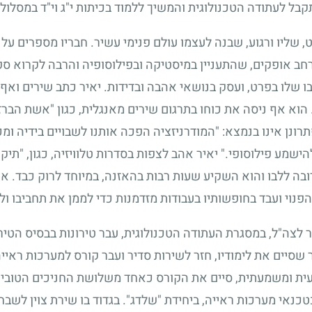
קבל לעתודה הטכנולוגית והמשיך ללמוד בכיתות י"ג וי"ד במסלול
 שליו ורגוע, שבנה לעצמו עולם פנימי עשיר. חבריו מספרים על 
ורחב אופקים, שהתעניין במיסטיקה ובפילוסופיה והרבה לקרוא ספ
ו שלו בפרט, ועסק בנושאי אהבה ובדידות. יאיר כתב שירים וא
וא אף ניסה את כוחו בתרגום שירים מאנגלית, כגון "אשת הברזל"
נן אינו בנמצא: "המודרניזציה הפכה אותנו לשבויים בידיה ומכ
ישמע פילוסופי." יאיר אהב לצפות בסדרות טלוויזיה, כגון, "תיקי
בה ללבו והוא השקיע שעות רבות בהאזנה, במיוחד לרוק כבד. 
 הפנוי ועבד בחופשותיו בעבודות מזדמנות כדי לממן את תחביבו ול
 לצה"ל, במסגרת העתודה הטכנולוגית, עבר טירונות בבסיס הטירונ
 שסיים את לימודיו, חזר לשירות סדיר ועבר קורס למערכות ראיי
ית ומשמעתית, סיים את הקורס כאחד משלושת החניכים הטובים 
אי מערכות ראייה, ביחידת "שלדג". בגדוד בו שירת צוין לשבח 