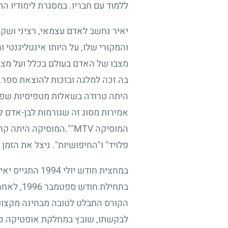
ללמוד עם חבריו. במסגרת לימודיו הת
יאיר נחשב לאדם עצמאי, רציני ושקט,
והמקורי שלו, על היותו אינטליגנטי 
מצבו של האדם בעולם בכלל ועל מצב
בה זכה למלגה ובזכות להוצאת ספר. ה
היתה טרודה בשאלות מטפיסיות שפתרו
אמירות מסוג זה שגורמות לבן-אדם לה
המוסיקה
MTV"
".המוסיקה היתה קרו
פלויד" ו"החיפושיות". ניצל את הזמן
במחצית חודש יולי
1994
התגייס יאיר
בתחילת חודש ספטמבר
1996
, לאחר
הקורס התבלט לטובה מבחינה מקצוע
לבקשתו, שובץ במחלקת אופטיקה כטכנ