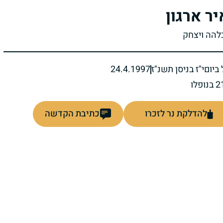
יר ארגון
בלהה ויצחק
ביום
י"ז בניסן תשנ"ז
24.4.1997
להדלקת נר לזכרו
כתיבת הקדשה