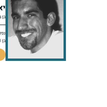
יא
בן 
נפל 
בן 21 בנופלו
514914