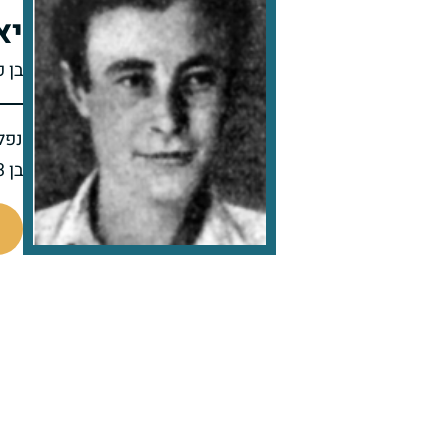
יא
בן פ
נפל 
בן 23 בנופלו
7527