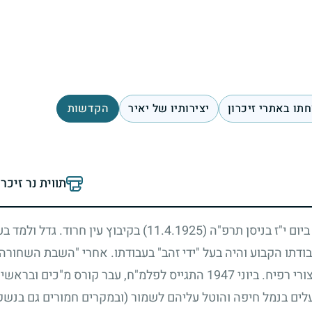
תו באתרי זיכרון
יצירותיו של יאיר
הקדשות
תווית נר זיכר
ביום י"ז בניסן תרפ"ה
(11.4.1925)
בקיבוץ עין חרוד. גדל ולמד בע
ודתו הקבוע והיה בעל "ידי זהב" בעבודתו. אחרי "השבת השחורה"
רי רפיח. ביוני
1947
התגייס לפלמ"ח, עבר קורס מ"כים ובראשי
ים בנמל חיפה והוטל עליהם לשמור (ובמקרים חמורים גם בנש