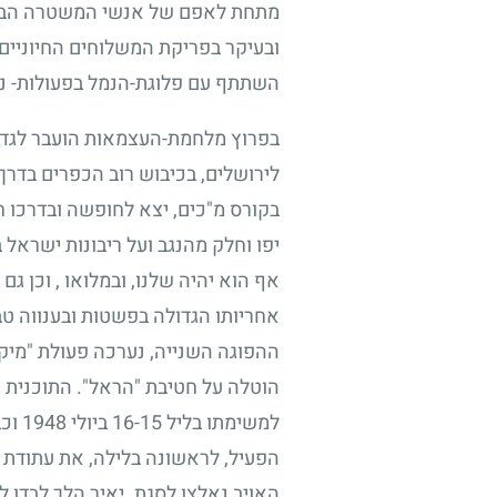
מתחת לאפם של אנשי המשטרה הבריטי
ובעיקר בפריקת המשלוחים החיוניים
השתתף עם פלוגת-הנמל בפעולות- נקם 
בפרוץ מלחמת-העצמאות הועבר לגדוד 
לירושלים, בכיבוש רוב הכפרים בדרך
בקורס מ"כים, יצא לחופשה ובדרכו ח
יפו וחלק מהנגב ועל ריבונות ישראל 
אף הוא יהיה שלנו, ובמלואו , וכן גם
אחריותו הגדולה בפשטות ובענווה ט
ההפוגה השנייה, נערכה פעולת "מיק
הוטלה על חטיבת "הראל". התוכנית
למשימתו בליל
15
-
16
ביולי
1948
וכב
הפעיל, לראשונה בלילה, את עתודת ה
האויב נאלצו לסגת. יאיר הלך לבדו 