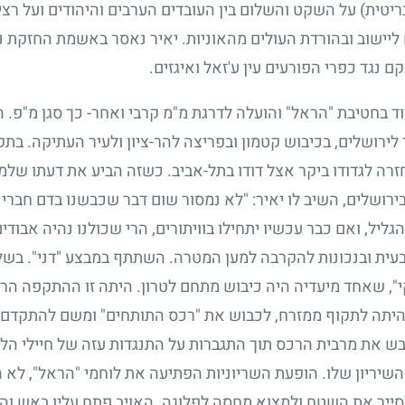
ת) על השקט והשלום בין העובדים הערבים והיהודים ועל רצי
 ליישוב ובהורדת העולים מהאוניות. יאיר נאסר באשמת החזקת 
נגד כפרי הפורעים עין ע'זאל ואיגזים.
בחטיבת "הראל" והועלה לדרגת מ"מ קרבי ואחר- כך סגן מ"פ. ה
 לירושלים, בכיבוש קטמון ובפריצה להר-ציון ולעיר העתיקה. ב
זרה לגדודו ביקר אצל דודו בתל-אביב. כשזה הביע את דעתו של
בירושלים, השיב לו יאיר: "לא נמסור שום דבר שכבשנו בדם חברינ
 הגליל, ואם כבר עכשיו יתחילו בוויתורים, הרי שכולנו נהיה אבוד
בעית ובנכונות להקרבה למען המטרה. השתתף במבצע "דני". בשל
י", שאחד מיעדיה היה כיבוש מתחם לטרון. היתה זו ההתקפה הר
 היתה לתקוף ממזרח, לכבוש את "רכס התותחים" ומשם להתקדם 
ש את מרבית הרכס תוך התגברות על התנגדות עזה של חיילי הלגי
שיריון שלו. הופעת השריוניות הפתיעה את לוחמי "הראל", לא 
לסייר את השטח ולמצוא מחסה לפלוגה. האויב פתח עליו באש וה