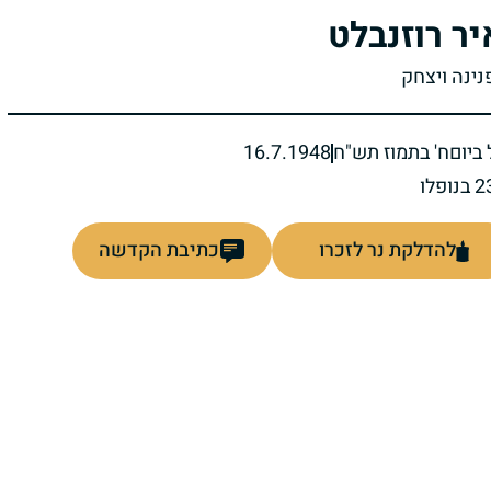
יר רוזנבלט
נינה ויצחק
ביום
ח' בתמוז תש"ח
16.7.1948
להדלקת נר לזכרו
כתיבת הקדשה