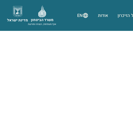
 הזיכרון
אודות
EN
משרד הביטחון
מדינת ישראל
אגף משפחות, הנצחה ומורשת