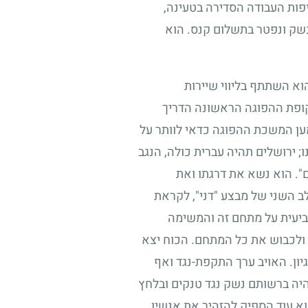
פות העבודה הסדירה בטעינה,
נשק ונפטר בתשלום קנס. הוא
וא השתתף בליווי שיירות
תקופת ההפוגה הראשונה הדריך
מען המשכת ההפוגה כדאי לוותר על
ו
;
ירושלים תהיה עברית כולה, הנגב
ים". הוא נשא את דרגתו ואת
ב השני של מבצע "דני", לקראת
ביעית על מתחם זה והמשימה
ולכבוש את כל המתחם. הכוח יצא
ון. האויב ערך התקפת-נגד ואף
היה ברשותם נשק נגד טנקים ובלחץ
וא עוד הספיק להזהיר את אנשיו