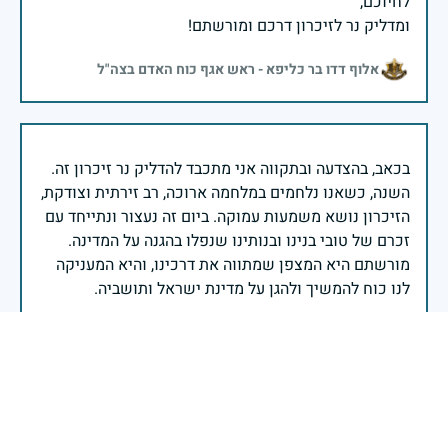
ומדליק נר לזיכרון דרכם ומורשתם!
אלוף דדו בר כליפא - ראש אגף כוח האדם בצה"ל
בכאב, בהצדעה ובתקווה אני מתכבד להדליק נר זיכרון זה.
השנה, כשאנו נלחמים במלחמה ארוכה, רב זירתית וצודקת,
הזיכרון נושא משמעות עמוקה. ביום זה נעצור ונתייחד עם
זכרם של טובי בנינו ובנותינו שנפלו בהגנה על המדינה.
מורשתם היא המצפן שמתווה את דרכינו, והיא המעניקה
משפחות יקרות, אנו מרכינים ראשנו ומתחייבים שנעמוד
יהי זכר הנופלים ברוך.