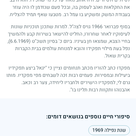
את החקלאות ואהב לעסוק בה, ובכל פעם שנזדמן לו היה עוזר
בעבודת המשק ומשקיע בו עמל רב. מטבעו שאף תמיד להצליח.
בסוף פברואר
1966
גויס לצה"ל. למרות שתכנן תוכניות שונות
לעיסוקיו לאחר שחרורו, החליט להישאר בשירות קבע ולהמשיך
בחיי הצבא, שמצאו חן בעיניו. ביום כ' בסיון תשכ"ט
(6.6.1969)
,
נפל בעת מילוי תפקידו והובא למנוחת עולמים בבית הקברות
בקרית שאול.
מפקדו כתב להוריו מכתב תנחומים וציין כי "יגאל ביצע תפקידיו
ביעילות ובמסירות. פעמים רבות זכה לשבחים מפי מפקדיו. מותו
גרם לי, למפקדיו הישירים ולחבריו ליחידה, צער רב וכאב.
אהבנוהו ותקוות רבות תלינו בו".
סיפורי חיים נוספים בנושאים דומים:
שנת נפילה 1969