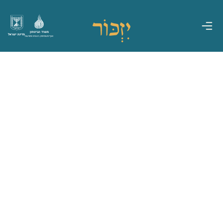
משרד הביטחון
מדינת ישראל
אגף משפחות, הנצחה ומורשת