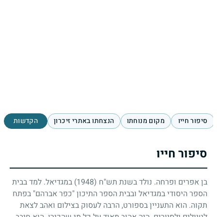
סיפור חייו
מקום מנוחתו
הנצחתו באתרי זיכרון
הקדשות
סיפור חייו
בן אפרים ופרחה. נולד בשנת תש"ח
(1948)
במגדיאל. למד בבית
הספר היסודי במגדיאל ובבית הספר התיכון "כפר אברהם" בפתח
תקוה. הוא התעניין בספורט, הרבה לעסוק בצילום ואהב לצאת
לטיולים ולסיורים. היה אהוב מאוד על כל מי שהכירו. הוא חיבב