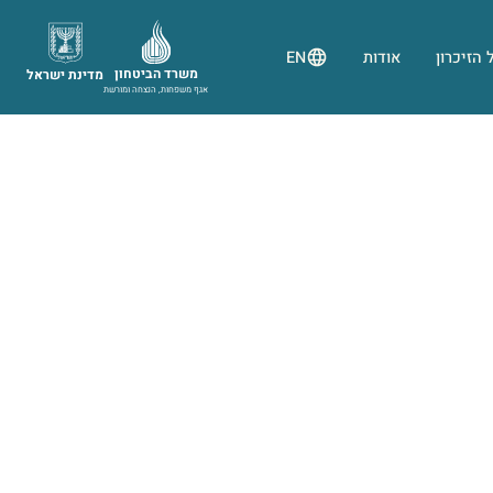
 הזיכרון
אודות
EN
משרד הביטחון
מדינת ישראל
אגף משפחות, הנצחה ומורשת