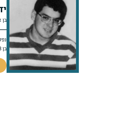
יד
בן א
נפל 
בן 18 בנופלו
514478