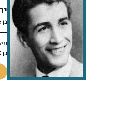
יה
בן 
נפל 
בן 29 בנופלו
44800