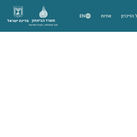
 הזיכרון
אודות
EN
משרד הביטחון
מדינת ישראל
אגף משפחות, הנצחה ומורשת