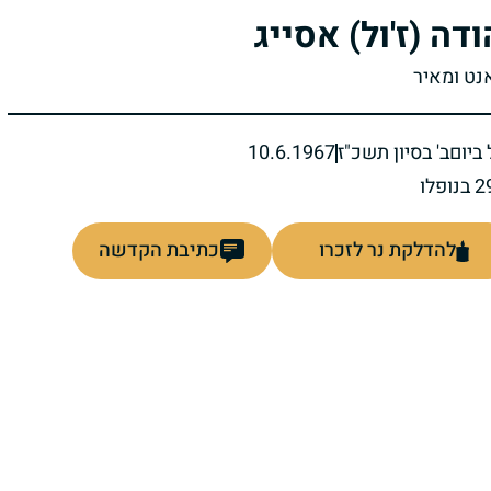
ודה (ז'ול) אסייג
אנט ומאיר
ביום
ב' בסיון תשכ"ז
10.6.1967
להדלקת נר לזכרו
כתיבת הקדשה