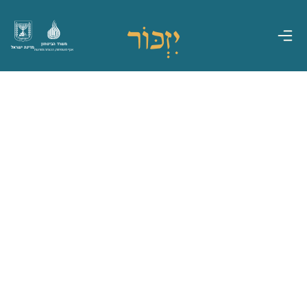
משרד הביטחון
מדינת ישראל
אגף משפחות, הנצחה ומורשת