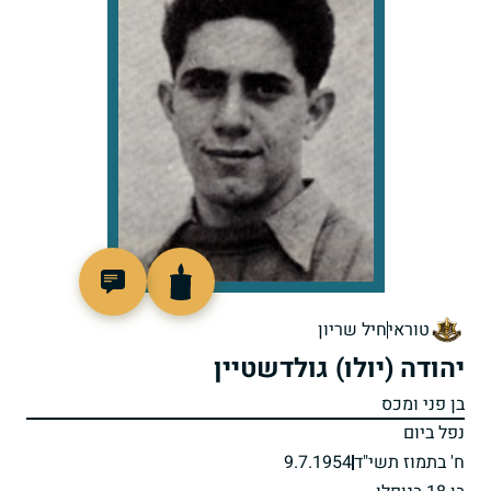
7676
טוראי
חיל שריון
יהודה (יולו) גולדשטיין
בן פני ומכס
נפל ביום
ח' בתמוז תשי"ד
9.7.1954