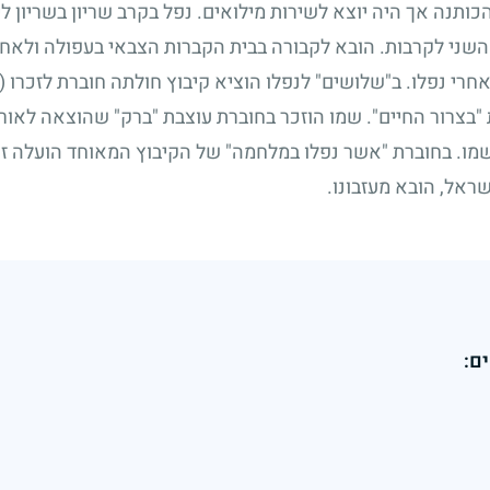
נה אך היה יוצא לשירות מילואים. נפל בקרב שריון בשריון ליד כ
 השני לקרבות. הובא לקבורה בבית הקברות הצבאי בעפולה ולאחר
חרי נפלו. ב"שלושים" לנפלו הוציא קיבוץ חולתה חוברת לזכרו (
בצרור החיים". שמו הוזכר בחוברת עוצבת "ברק" שהוצאה לאור 
שמו. בחוברת "אשר נפלו במלחמה" של הקיבוץ המאוחד הועלה זכרו
ראל, הובא מעזבונו.
ם: