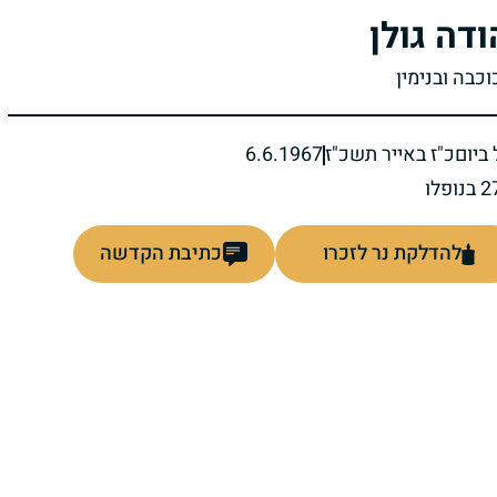
ודה גולן
וכבה ובנימין
ביום
כ"ז באייר תשכ"ז
6.6.1967
להדלקת נר לזכרו
כתיבת הקדשה