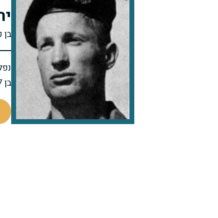
יה
בן כ
נפל 
בן 27 בנופלו
90452