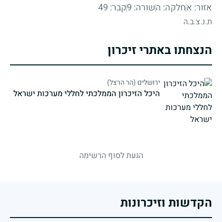
אזור: א
חלקה: ה
שורה: 9
קבר: 49
ת.נ.צ.ב.ה
הנצחתו באתרי זיכרון
ירושלים (הר הרצל)
היכל הזיכרון הממלכתי לחללי מערכות ישראל
strings.fallen.memorialSubtitle
הגעת לסוף הרשימה
הקדשות וזיכרונות