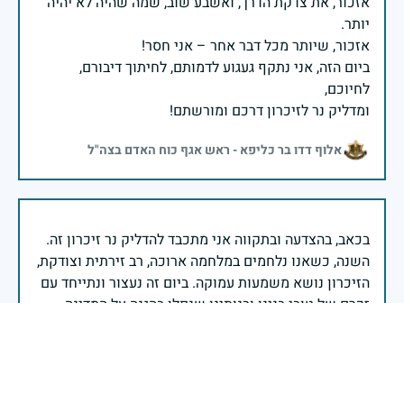
אזכור, את צדקת הדרך, ואשבע שוב, שמה שהיה לא יהיה
ביום הזה, אני נתקף געגוע לדמותם, לחיתוך דיבורם,
ומדליק נר לזיכרון דרכם ומורשתם!
אלוף דדו בר כליפא - ראש אגף כוח האדם בצה"ל
בכאב, בהצדעה ובתקווה אני מתכבד להדליק נר זיכרון זה.
השנה, כשאנו נלחמים במלחמה ארוכה, רב זירתית וצודקת,
הזיכרון נושא משמעות עמוקה. ביום זה נעצור ונתייחד עם
זכרם של טובי בנינו ובנותינו שנפלו בהגנה על המדינה.
מורשתם היא המצפן שמתווה את דרכינו, והיא המעניקה
משפחות יקרות, אנו מרכינים ראשנו ומתחייבים שנעמוד