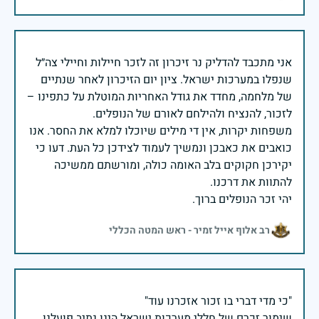
אני מתכבד להדליק נר זיכרון זה לזכר חיילות וחיילי צה״ל
שנפלו במערכות ישראל. ציון יום הזיכרון לאחר שנתיים
של מלחמה, מחדד את גודל האחריות המוטלת על כתפינו –
משפחות יקרות, אין די מילים שיוכלו למלא את החסר. אנו
כואבים את כאבכן ונמשיך לעמוד לצידכן כל העת. דעו כי
יקירכן חקוקים בלב האומה כולה, ומורשתם ממשיכה
יהי זכר הנופלים ברוך.
רב אלוף אייל זמיר - ראש המטה הכללי
שימור זכרם של חללי מערכות ישראל הינו נתיב פועלנו