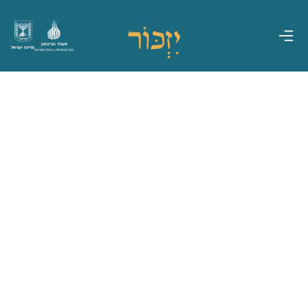
משרד הביטחון
מדינת ישראל
אגף משפחות, הנצחה ומורשת