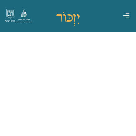
משרד הביטחון
מדינת ישראל
אגף משפחות, הנצחה ומורשת