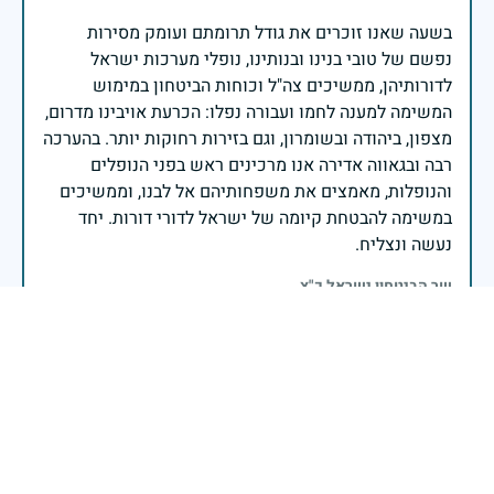
בשעה שאנו זוכרים את גודל תרומתם ועומק מסירות
נפשם של טובי בנינו ובנותינו, נופלי מערכות ישראל
לדורותיהן, ממשיכים צה"ל וכוחות הביטחון במימוש
המשימה למענה לחמו ועבורה נפלו: הכרעת אויבינו מדרום,
מצפון, ביהודה ובשומרון, וגם בזירות רחוקות יותר. בהערכה
רבה ובגאווה אדירה אנו מרכינים ראש בפני הנופלים
והנופלות, מאמצים את משפחותיהם אל לבנו, וממשיכים
במשימה להבטחת קיומה של ישראל לדורי דורות. יחד
נעשה ונצליח.
שר הביטחון ישראל כ"ץ
זיכרון חללינו מהווה עבורנו צו חיים, להמשיך ולפעול
לאורה של המורשת שהותירו לנו. אהבת המולדת מקודשת
בדם יקירנו, וביום זה, כבכל שנה, אנו מתייחדים עם זכר
חללינו, אשר נפלו במערכות ישראל למען עצמאותה