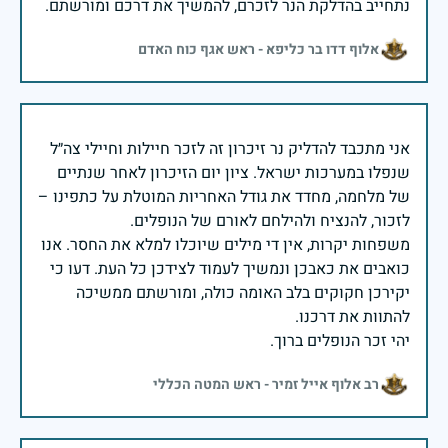
נתחייב בהדלקת הנר לזכרם, להמשיך את דרכם ומורשתם.
אלוף דדו בר כליפא - ראש אגף כוח האדם
אני מתכבד להדליק נר זיכרון זה לזכר חיילות וחיילי צה״ל
שנפלו במערכות ישראל. ציון יום הזיכרון לאחר שנתיים
של מלחמה, מחדד את גודל האחריות המוטלת על כתפינו –
משפחות יקרות, אין די מילים שיוכלו למלא את החסר. אנו
כואבים את כאבכן ונמשיך לעמוד לצידכן כל העת. דעו כי
יקירכן חקוקים בלב האומה כולה, ומורשתם ממשיכה
יהי זכר הנופלים ברוך.
רב אלוף אייל זמיר - ראש המטה הכללי