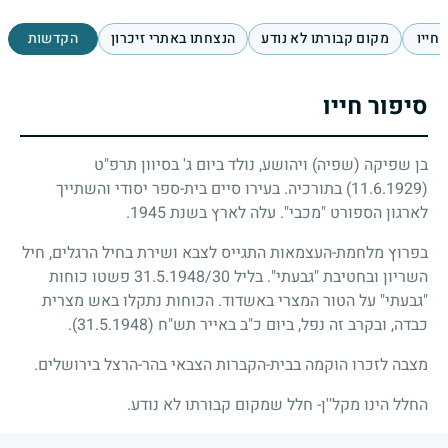
 חייו
מקום קבורתו לא נודע
הנצחתו באתרי זיכרון
הקדשות
סיפור חייו
בן שפיקה (שפיה) ויהושע, נולד ביום ג' בסיוון תרפ"ט
(11.6.1929)
בתורכיה. בעירו סיים בית-ספר יסודי והשתייך
לארגון הספורט "מכבי". עלה לארץ בשנת
1945
.
בפרוץ מלחמת-העצמאות התגייס לצבא ושירת בחיל הרגלים, חיל
השריון ובחטיבת "גבעתי". בליל
31.5.1948/30
פשטו כוחות
"גבעתי" על הטור המצרי באשדוד. הכוחות נתקלו באש מצרית
כבדה, ובקרב זה נפל, ביום כ"ב באייר תש"ח
(31.5.1948)
.
מצבה לזכרו הוקמה בבית-הקברות הצבאי בהר-הרצל בירושלים.
החלל הינו מקל''ן- חלל שמקום קבורתו לא נודע.