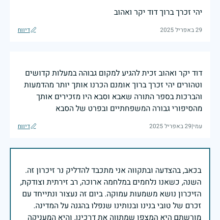
יהי זכרך ברוך דוד יקר ואהוב
29 באפריל 2025
דיווח
דוד יקר ואהוב זכית להגיע למקום גבוהה במעלות קדושים
וטהורים יהי זכרך ברוך אומנם הכרנו אותך יותר מהדמעות
והברכות בספר התורה שאבא וסבא היו מזכירים אותך
מהסיפורי גבורה המשפחתיים ובפרט של הסבא
עמי
|
29 באפריל 2025
דיווח
בכאב, בהצדעה ובתקווה אני מתכבד להדליק נר זיכרון זה.
השנה, כשאנו נלחמים במלחמה ארוכה, רב זירתית וצודקת,
הזיכרון נושא משמעות עמוקה. ביום זה נעצור ונתייחד עם
זכרם של טובי בנינו ובנותינו שנפלו בהגנה על המדינה.
מורשתם היא המצפן שמתווה את דרכינו, והיא המעניקה