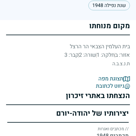
שנת נפילה 1948
מקום מנוחתו
בית העלמין הצבאי הר הרצל
אזור: ב
חלקה: 1
שורה: 2
קבר: 3
ת.נ.צ.ב.ה
תצוגת מפה
ניווט לכתובת
הנצחתו באתרי זיכרון
יצירותיו של יהודה-יורם
// מכתבים ואגרות
מכתבים 1948