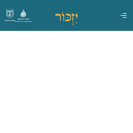
משרד הביטחון
מדינת ישראל
אגף משפחות, הנצחה ומורשת