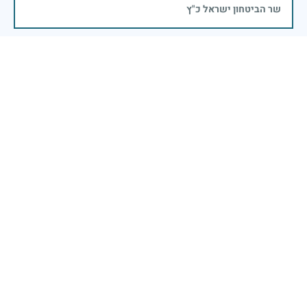
שר הביטחון ישראל כ"ץ
שימור זכרם של חללי מערכות ישראל הינו נתיב פועלנו
יום הזיכרון לחללי מערכות ישראל התשפ"ה -2025
משרד הביטחון- אגף משפחות, הנצחה ומורשת
אזכור, את אלו שיצאו עימי לקרב ולא שבו, ולהם אין מי
אזכור, שהכאב לא יעבור לעולם, והזמן, הוא לא מרפה ולא