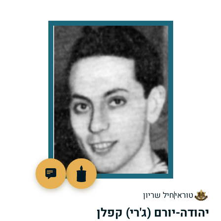
91984
טוראי
חיל שריון
יהודה-יורם (ג'רי) קפלן