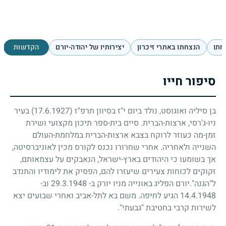
חתו
הנצחתו באתרי זיכרון
יצירותיו של יהודה-יורם
הקדשות
סיפור חייו
בן סיליה ואוגוסט, נולד ביום י"ז בסיוון תרפ"ז (17.6.1927) בעיר
ניו-ג'רסי, ארצות-הברית. סיים בית-ספר תיכון מקצועי ושירת
זמן-מה כעוזר לרוקח בצבא ארצות-הברית במלחמת-העולם
השנייה ולאחריה. אחרי שחרורו נכנס לקורס מכין לאוניברסיטה,
אך בשומעו כי היהודים בארץ-ישראל, הנאבקים על עצמאותם,
זקוקים לכוחות צעירים שיעזרו להם, הפסיק את לימודיו והתנדב
ל"הגנה".יורם הפליג באונייה מניו יורק ב- 29.3.1948 וב-
14.4.1948 הגיע לחיפה. משם בא לתל-אביב ואחרי שבועים יצא
לשירות קרבי בחטיבת "גבעתי".