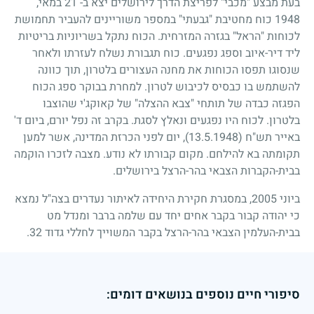
בעת מבצע "מכבי" לפריצת הדרך לירושלים יצא ב- 21 במאי,
1948 כוח מחטיבת "גבעתי" במספר משוריינים להעביר תחמושת
לכוחות "הראל" בגזרה המזרחית. הכוח נתקל בשריוניות בריטיות
ליד דיר-איוב וספג נפגעים. כוח תגבורת נשלח לעזרתו ולאחר
שנסוגו תפסו הכוחות את מחנה העצורים בלטרון, תוך כוונה
להשתמש בו כבסיס לכיבוש לטרון. למחרת בבוקר ספג הכוח
הפגזה כבדה של תותחי "צבא ההצלה" של קאוקג'י שהוצבו
בלטרון. לכוח היו נפגעים ונאלץ
לסגת. בקרב זה נפל יורם, ביום ד'
באייר תש"ח (13.5.1948), יום לפני הכרזת המדינה, אשר למען
תקומתה בא להילחם. מקום קבורתו לא נודע. מצבה לזכרו הוקמה
בבית-הקברות הצבאי בהר-הרצל בירושלים.
ביוני 2005, במסגרת חקירת היחידה לאיתור נעדרים בצה"ל נמצא
כי יהודה קבור בקבר אחים יחד עם שלמה ברבר ומנדל מט
בבית-העלמין הצבאי בהר-הרצל בקבר המשוייך לחללי גדוד 32.
סיפורי חיים נוספים בנושאים דומים: