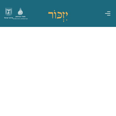
משרד הביטחון
מדינת ישראל
אגף משפחות, הנצחה ומורשת