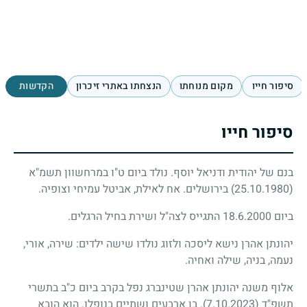
סיפור חייו
מקום מנוחתו
הנצחתו באתרי זיכרון
הקדשות
סיפור חייו
בנם של יהודית ודניאל יוסף. נולד ביום ט"ו במרחשוון תשמ"א
(25.10.1980)
בירושלים. אח לאילת, אביטל עמיחי וצופיה.
ביום 18.6.2000 התגייס לצה"ל ושירת בחיל הרגלים.
יהונתן אהרן נישא ליסכה ולזוג נולדו שישה ילדים: שירה, אורי,
נעמה, בניה, שילה ואחיה.
אלוף משנה יהונתן אהרן שטינברג נפל בקרב ביום כ"ב בתשרי
תשפ"ד
(7.10.2023)
. בן ארבעים ושתיים בנופלו. הוא הובא