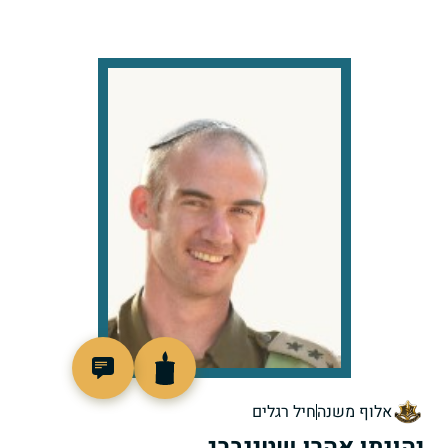
518872
אלוף משנה
חיל רגלים
יהונתן אהרן שטינברג