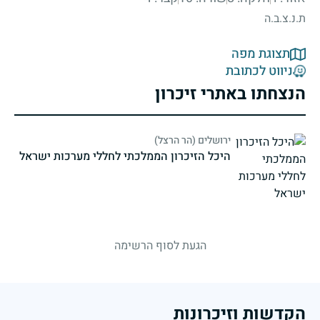
ת.נ.צ.ב.ה
תצוגת מפה
ניווט לכתובת
הנצחתו באתרי זיכרון
ירושלים (הר הרצל)
היכל הזיכרון הממלכתי לחללי מערכות ישראל
strings.fallen.memorialSubtitle
הגעת לסוף הרשימה
הקדשות וזיכרונות