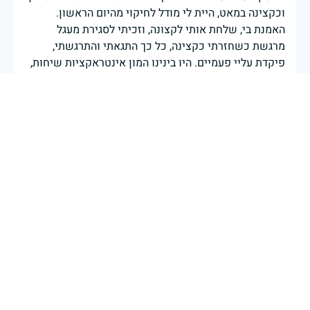
וכקצינה במאט, היית לי מודל לחיקוי מהיום הראשון.
האמנת בי, שלחת אותי לקצונה, וזכיתי לסגירת מעגל
מרגשת כשחזרתי כקצינה, כל כך התגאתי והתרגשתי,
פיקדת עליי פעמיים. היו בינינו המון אינטראקציות שיחות,
דיונים, פריסות. התרגשתי, התגאיתי. תודה על הכל המפקד,
זכיתי לשרת תחתייך! לנצח אזכור ואנציח אותך, מפקד הוא
מפקד לכל החיים.
מאי דנגור
|
30 באפריל 2025
דיווח
משתתף בצערכם
חיים
|
30 באפריל 2025
דיווח
משתתף בצערכם
30 באפריל 2025
דיווח