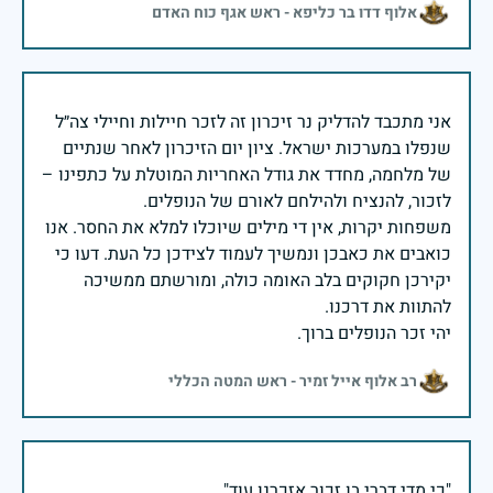
אלוף דדו בר כליפא - ראש אגף כוח האדם
אני מתכבד להדליק נר זיכרון זה לזכר חיילות וחיילי צה״ל
שנפלו במערכות ישראל. ציון יום הזיכרון לאחר שנתיים
של מלחמה, מחדד את גודל האחריות המוטלת על כתפינו –
משפחות יקרות, אין די מילים שיוכלו למלא את החסר. אנו
כואבים את כאבכן ונמשיך לעמוד לצידכן כל העת. דעו כי
יקירכן חקוקים בלב האומה כולה, ומורשתם ממשיכה
יהי זכר הנופלים ברוך.
רב אלוף אייל זמיר - ראש המטה הכללי