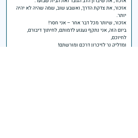
אזכור, את צדקת הדרך, ואשבע שוב, שמה שהיה לא יהיה
ביום הזה, אני נתקף געגוע לדמותם, לחיתוך דיבורם,
ומדליק נר לזיכרון דרכם ומורשתם!
אלוף דדו בר כליפא - ראש אגף כוח האדם בצה"ל
בכאב, בהצדעה ובתקווה אני מתכבד להדליק נר זיכרון זה.
השנה, כשאנו נלחמים במלחמה ארוכה, רב זירתית וצודקת,
הזיכרון נושא משמעות עמוקה. ביום זה נעצור ונתייחד עם
זכרם של טובי בנינו ובנותינו שנפלו בהגנה על המדינה.
מורשתם היא המצפן שמתווה את דרכינו, והיא המעניקה