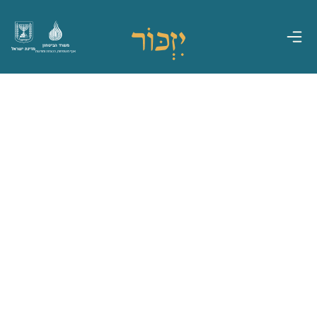
משרד הביטחון
מדינת ישראל
אגף משפחות, הנצחה ומורשת