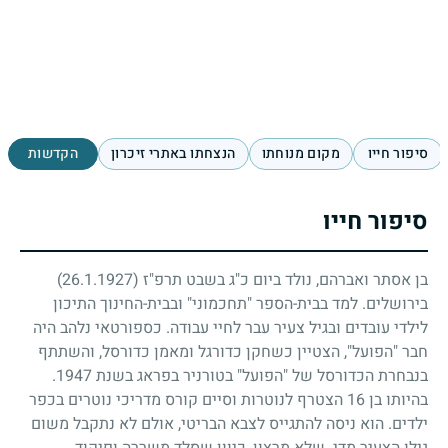
סיפור חייו
מקום מנוחתו
הנצחתו באתרי זיכרון
הקדשות
סיפור חייו
בן אסתר ואברהם, נולד ביום כ"ג בשבט תרפ"ז
(26.1.1927)
בירושלים. למד בבית-הספר "תחכמוני" ובבית-החינוך התיכון
לילדי עובדים ובגיל צעיר עבר לחיי עבודה. כספורטאי נלהב היה
חבר "הפועל", הצטיין כשחקן כדורגל ומאמן כדורסל, והשתתף
בנבחרת הכדורסל של "הפועל" בטורניר בפראג בשנת
1947
.
בהיותו בן
16
הצטרף לנוטרות וסיים קורס מדריכי נוטרים בכפר
ילדים. הוא ניסה להתגייס לצבא הבריטי, אולם לא נתקבל משום
גילו הצעיר מדי. שלא מרצון, כיוון שסלד משררה ופיקוד,