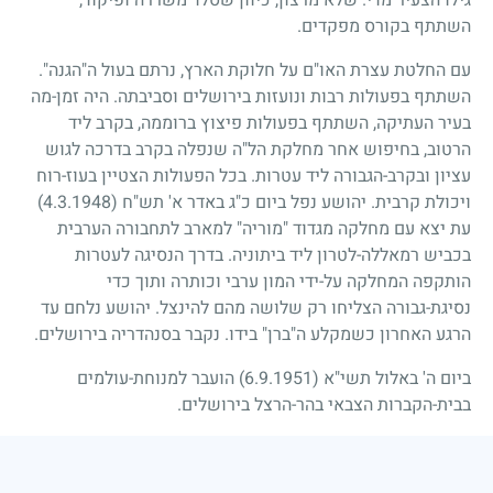
השתתף בקורס מפקדים.
עם החלטת עצרת האו"ם על חלוקת הארץ, נרתם בעול ה"הגנה".
השתתף בפעולות רבות ונועזות בירושלים וסביבתה. היה זמן-מה
בעיר העתיקה, השתתף בפעולות פיצוץ ברוממה, בקרב ליד
הרטוב, בחיפוש אחר מחלקת הל"ה שנפלה בקרב בדרכה לגוש
עציון ובקרב-הגבורה ליד עטרות. בכל הפעולות הצטיין בעוז-רוח
ויכולת קרבית. יהושע נפל ביום כ"ג באדר א' תש"ח
(4.3.1948)
עת יצא עם מחלקה מגדוד "מוריה" למארב לתחבורה הערבית
בכביש רמאללה-לטרון ליד ביתוניה. בדרך הנסיגה לעטרות
הותקפה המחלקה על-ידי המון ערבי וכותרה ותוך כדי
נסיגת-גבורה הצליחו רק שלושה מהם להינצל. יהושע נלחם עד
הרגע האחרון כשמקלע ה"ברן" בידו. נקבר בסנהדריה בירושלים.
ביום ה' באלול תשי"א
(6.9.1951)
הועבר למנוחת-עולמים
בבית-הקברות הצבאי בהר-הרצל בירושלים.