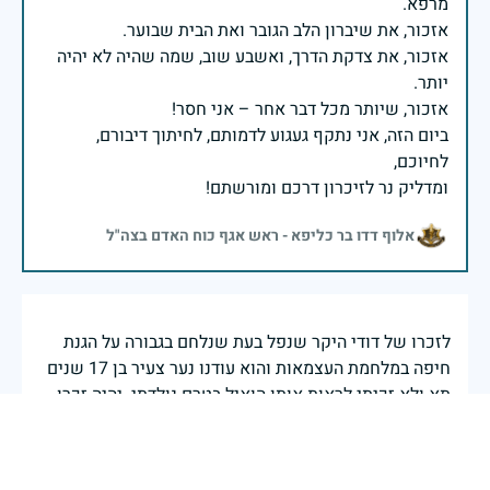
אזכור, את צדקת הדרך, ואשבע שוב, שמה שהיה לא יהיה
ביום הזה, אני נתקף געגוע לדמותם, לחיתוך דיבורם,
ומדליק נר לזיכרון דרכם ומורשתם!
אלוף דדו בר כליפא - ראש אגף כוח האדם בצה"ל
לזכרו של דודי היקר שנפל בעת שנלחם בגבורה על הגנת
חיפה במלחמת העצמאות והוא עודנו נער צעיר בן 17 שנים
תא ולא זכיתי לראות אותו הואיל בטרם נולדתי. יהיה זכרו
ברוך היה נשמתו צרורה בצרור החיילם
גבריאל הררי נבו
|
30 באפריל 2025
דיווח