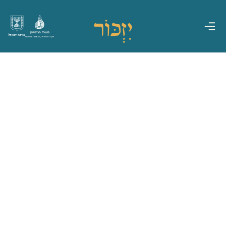
משרד הביטחון
מדינת ישראל
אגף משפחות, הנצחה ומורשת