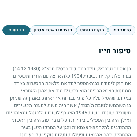
סיפור חייו
מקום מנוחתו
הנצחתו באתרי זיכרון
הקדשות
סיפור חייו
בן אסתר וגבריאל, נולד ביום כ"ד בכסלו תרצ"א
(14.12.1930)
בעיר סלוניקי, יוון. בשנת
1934
עלה ארצה עם הוריו ומשסיים
את חוק לימודיו בבית-הספר למד את מלאכת המסגרות באחד
ממחנות הצבא הבריטי הוא רכש לו מיד את אמון האחראי
במקום, שהטיל עליו כל מיני עבודות אחראיות. באמון זה שניתן
בו השתמש לטובת ה"הגנה", אשר היה משיג למענה מכשירים
חשובים שונים. בשנת
1945
הצטרף לשורות ה"הגנה" ומאותו יום
ואילך היה בין הפעילים ביחידת הפל"ם בחיפה. היה בין ראשוני
המתנדבים למלחמת-העצמאות והגן על המרכז הישן בעיר
התחתית. כמה אמצאות ופעולות נועזות נזקפו על חשבונו.