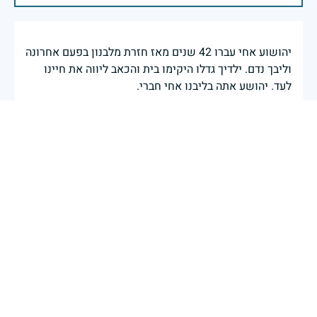
יהושוע אחי עברו 42 שנים מאז חזרת מלבנון בפעם אחרונה
וליבך נדם. ילדיך גדלו היקימו בית והכאב ליווה את חיינו
לעד. יהושע אתה בליבנו אחי חברי.
טובה פלר
|
29 באפריל 2025
דיווח
בכאב, בהצדעה ובתקווה אני מתכבד להדליק נר זיכרון זה.
השנה, כשאנו נלחמים במלחמה ארוכה, רב זירתית וצודקת,
הזיכרון נושא משמעות עמוקה. ביום זה נעצור ונתייחד עם
זכרם של טובי בנינו ובנותינו שנפלו בהגנה על המדינה.
מורשתם היא המצפן שמתווה את דרכינו, והיא המעניקה
משפחות יקרות, אנו מרכינים ראשנו ומתחייבים שנעמוד