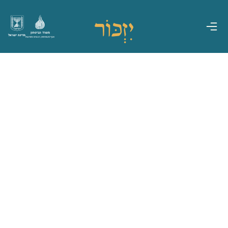
משרד הביטחון
מדינת ישראל
אגף משפחות, הנצחה ומורשת