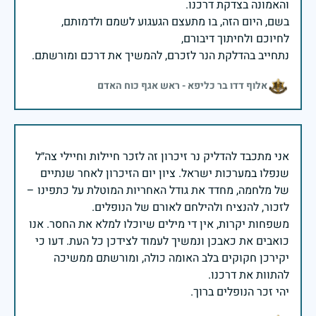
בשם, היום הזה, בו מתעצם הגעגוע לשמם ולדמותם,
נתחייב בהדלקת הנר לזכרם, להמשיך את דרכם ומורשתם.
אלוף דדו בר כליפא - ראש אגף כוח האדם
אני מתכבד להדליק נר זיכרון זה לזכר חיילות וחיילי צה״ל
שנפלו במערכות ישראל. ציון יום הזיכרון לאחר שנתיים
של מלחמה, מחדד את גודל האחריות המוטלת על כתפינו –
משפחות יקרות, אין די מילים שיוכלו למלא את החסר. אנו
כואבים את כאבכן ונמשיך לעמוד לצידכן כל העת. דעו כי
יקירכן חקוקים בלב האומה כולה, ומורשתם ממשיכה
יהי זכר הנופלים ברוך.