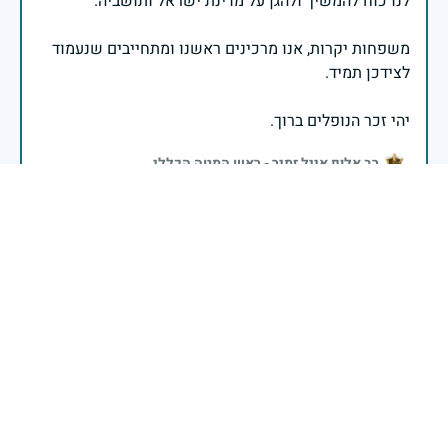
משפחות יקרות, אנו מרכינים ראשנו ומתחייבים שנעמוד
יהי זכר הנופלים ברוך.
רב אלוף אייל זמיר - ראש המטה הכללי
יהי זכרך ברוך , אילנית
29 באפריל 2025
דיווח
בשעה שאנו זוכרים את גודל תרומתם ועומק מסירות
נפשם של טובי בנינו ובנותינו, נופלי מערכות ישראל
לדורותיהן, ממשיכים צה"ל וכוחות הביטחון במימוש