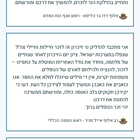
נתחייב בהדלקת הנר לזכרם, להמשיך את דרכם ומורשתם.
אלוף דדו בר כליפא - ראש אגף כוח האדם
אני מתכבד להדליק נר זיכרון זה לזכר חיילות וחיילי צה״ל
שנפלו במערכות ישראל. ציון יום הזיכרון לאחר שנתיים
של מלחמה, מחדד את גודל האחריות המוטלת על כתפינו –
משפחות יקרות, אין די מילים שיוכלו למלא את החסר. אנו
כואבים את כאבכן ונמשיך לעמוד לצידכן כל העת. דעו כי
יקירכן חקוקים בלב האומה כולה, ומורשתם ממשיכה
יהי זכר הנופלים ברוך.
רב אלוף אייל זמיר - ראש המטה הכללי