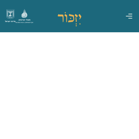
משרד הביטחון
מדינת ישראל
אגף משפחות, הנצחה ומורשת