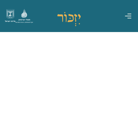
משרד הביטחון
מדינת ישראל
אגף משפחות, הנצחה ומורשת