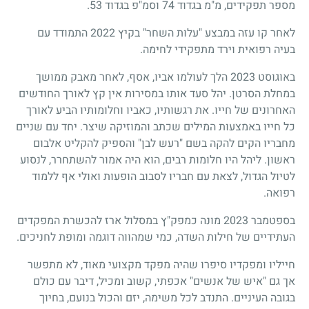
מספר תפקידים, מ"מ בגדוד 74 וסמ"פ בגדוד 53.
לאחר קו עזה במבצע "עלות השחר" בקיץ 2022 התמודד עם
בעיה רפואית וירד מתפקידי לחימה.
באוגוסט 2023 הלך לעולמו אביו, אסף, לאחר מאבק ממושך
במחלת הסרטן. יהל סעד אותו במסירות אין קץ לאורך החודשים
האחרונים של חייו. את רגשותיו, כאביו וחלומותיו הביע לאורך
כל חייו באמצעות המילים שכתב והמוזיקה שיצר. יחד עם שניים
מחבריו הקים להקה בשם "רעש לבן" והספיק להקליט אלבום
ראשון. ליהל היו חלומות רבים, הוא היה אמור להשתחרר, לנסוע
לטיול הגדול, לצאת עם חבריו לסבוב הופעות ואולי אף ללמוד
רפואה.
בספטמבר 2023 מונה כמפק"ץ במסלול ארז להכשרת המפקדים
העתידיים של חילות השדה, כמי שמהווה דוגמה ומופת לחניכים.
חייליו ומפקדיו סיפרו שהיה מפקד מקצועי מאוד, לא מתפשר
אך גם "איש של אנשים" אכפתי, קשוב ומכיל, דיבר עם כולם
בגובה העיניים. התנדב לכל משימה, יזם והכול בנועם, בחיוך