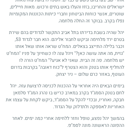
ישראלים והחריבו, בזזו והעלו באש בתים ורכוש. מאות חיילים,
שוטרים, אנשי כוחות הביטחון וחברי כיתות הכוננות המקומיות
נפלו בקרב. בבוקר זה החלה מלחמה.
יהל שהיה בשבת בדירתו בתל אביב התקשר לגדודים בהם שירת
בטרם ירד מלחימה וביקש לחבור אליהם. הוא חבר לגדוד 53,
וכבר בלילה התייצב בצאלים. המח"ט שראה אותו שאל אותו
"גזית, מה אתה עושה כאן?" ויהל ענה לו כשחיוך על פניו "המח"ט
יש מלחמה. פה זה הבית. שאני לא אגיע?" המח"ט הורה לו
להחליף אותו בטנק והוא הצטרף ל"כוח דאובה" בקרבות בדרום
העוטף, באזור כרם שלום – ניר יצחק.
בימים הבאים היה אחראי על ההכנות לכניסה לרצועת עזה. יהל
לחם בטנק הסמג"ד בקרב במארב כריש בו נהרג המג"ד סלמאן
חבקה, ואחריו, ובכדי להקל על הסמג"ד, ביקש לקחת על עצמו את
האחריות לאספקה ולתדלוק של הגדוד.
בהמשך יהל נפצע, טופל וחזר ללחימה אחרי כמה ימים. לאחר
ההפוגה הראשונה מונה לסמ"פ.