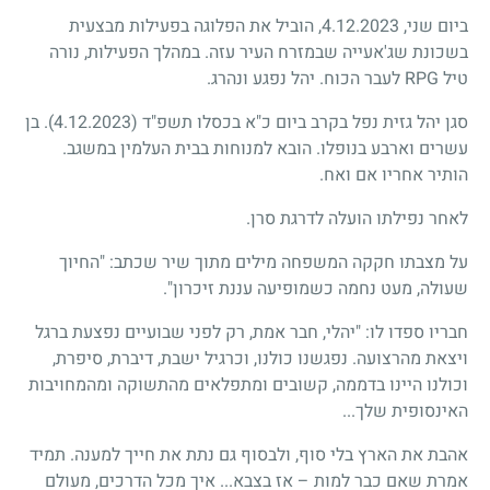
ביום שני, 4.12.2023, הוביל את הפלוגה בפעילות מבצעית
בשכונת שג'אעייה שבמזרח העיר עזה. במהלך הפעילות, נורה
טיל RPG לעבר הכוח. יהל נפגע ונהרג.
סגן יהל גזית נפל בקרב ביום כ"א בכסלו תשפ"ד
(4.12.2023)
. בן
עשרים וארבע בנופלו. הובא למנוחות בבית העלמין במשגב.
הותיר אחריו אם ואח.
לאחר נפילתו הועלה לדרגת סרן.
על מצבתו חקקה המשפחה מילים מתוך שיר שכתב: "החיוך
שעולה, מעט נחמה כשמופיעה עננת זיכרון".
חבריו ספדו לו: "יהלי, חבר אמת, רק לפני שבועיים נפצעת ברגל
ויצאת מהרצועה. נפגשנו כולנו, וכרגיל ישבת, דיברת, סיפרת,
וכולנו היינו בדממה, קשובים ומתפלאים מהתשוקה ומהמחויבות
האינסופית שלך...
אהבת את הארץ בלי סוף, ולבסוף גם נתת את חייך למענה. תמיד
אמרת שאם כבר למות – אז בצבא... איך מכל הדרכים, מעולם