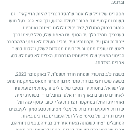
וברוגע.
מספרים שלחייל שלו אמר ש"מפקד צריך להיות מוזיקאי" - גם
קשוח ומקצועי וגם מחובר לעולם הרגש, וכך הוא היה. בעל חוש
הומור וצחוק מתגלגל, לצד יכולת לגלות רצינות ואחריות
כשצריך. תמיד הלך עד הסוף עם האמת שלו, סלל לעצמו דרך
ייחודית והגן על עקרונותיו ועל ערכיו. מעולם לא נמנע מלהתחבר
לאנשים שונים ממנו ובעלי דעות מנוגדות לשלו, ובזכות כושר
הביטוי המצוין שלו וידיעותיו הנרחבות, הצליח לא פעם לשכנע
אחרים בצדקתו.
בשבת כ"ב בתשרי, שמחת תורה תשפ"ד, 7 באוקטובר 2023,
בשעה שש וחצי בבוקר, פתח ארגון הטרור חמאס במתקפת פתע
על ישראל. בחסות ירי מסיבי של טילים ורקטות מרצועת עזה
לאזורים נרחבים בארץ חדרו אלפי מחבלים – יבשתית, ימית
ואווירית, והחלו במתקפה רצחנית על יישובי עוטף עזה ועל
שדרות, אופקים ונתיבות, על מְבַלי מסיבות טבע סמוך לקיבוצים
רעים ונירים, על בסיסי צה"ל ועל העוברים בדרכים באזור.
המחבלים רצחו כשמונה-מאות אזרחים בבתיהם, במכוניותיהם,
אחרי שביצעו בהם פשעים כבדים. חטפו לרצועת עזה מאות