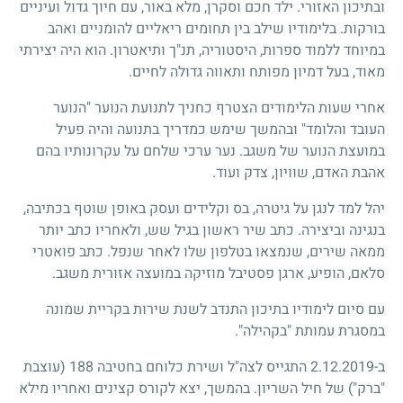
ובתיכון האזורי. ילד חכם וסקרן, מלא באור, עם חיוך גדול ועיניים
בורקות. בלימודיו שילב בין תחומים ריאליים להומניים ואהב
במיוחד ללמוד ספרות, היסטוריה, תנ"ך ותיאטרון. הוא היה יצירתי
מאוד, בעל דמיון מפותח ותאווה גדולה לחיים.
אחרי שעות הלימודים הצטרף כחניך לתנועת הנוער "הנוער
העובד והלומד" ובהמשך שימש כמדריך בתנועה והיה פעיל
במועצת הנוער של משגב. נער ערכי שלחם על עקרונותיו בהם
אהבת האדם, שוויון, צדק ועוד.
יהל למד לנגן על גיטרה, בס וקלידים ועסק באופן שוטף בכתיבה,
בנגינה וביצירה. כתב שיר ראשון בגיל שש, ולאחריו כתב יותר
ממאה שירים, שנמצאו בטלפון שלו לאחר שנפל. כתב פואטרי
סלאם, הופיע, ארגן פסטיבל מוזיקה במועצה אזורית משגב.
עם סיום לימודיו בתיכון התנדב לשנת שירות בקריית שמונה
במסגרת עמותת "בקהילה".
ב-2.12.2019 התגייס לצה"ל ושירת כלוחם בחטיבה 188 (עוצבת
"ברק") של חיל השריון. בהמשך, יצא לקורס קצינים ואחריו מילא