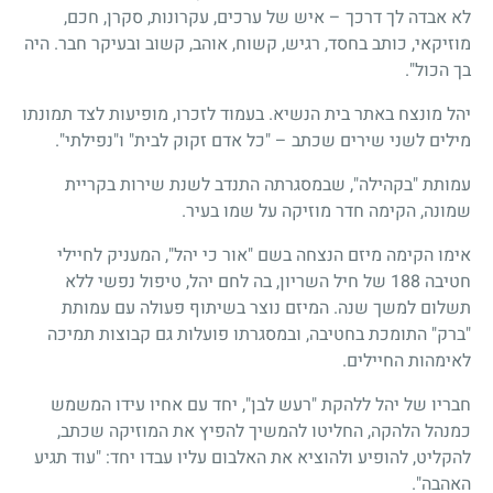
לא אבדה לך דרכך – איש של ערכים, עקרונות, סקרן, חכם,
מוזיקאי, כותב בחסד, רגיש, קשוח, אוהב, קשוב ובעיקר חבר. היה
בך הכול".
יהל מונצח באתר בית הנשיא. בעמוד לזכרו, מופיעות לצד תמונתו
מילים לשני שירים שכתב – "כל אדם זקוק לבית" ו"נפילתי".
עמותת "בקהילה", שבמסגרתה התנדב לשנת שירות בקריית
שמונה, הקימה חדר מוזיקה על שמו בעיר.
אימו הקימה מיזם הנצחה בשם "אור כי יהל", המעניק לחיילי
חטיבה 188 של חיל השריון, בה לחם יהל, טיפול נפשי ללא
תשלום למשך שנה. המיזם נוצר בשיתוף פעולה עם עמותת
"ברק" התומכת בחטיבה, ובמסגרתו פועלות גם קבוצות תמיכה
לאימהות החיילים.
חבריו של יהל ללהקת "רעש לבן", יחד עם אחיו עידו המשמש
כמנהל הלהקה, החליטו להמשיך להפיץ את המוזיקה שכתב,
להקליט, להופיע ולהוציא את האלבום עליו עבדו יחד: "עוד תגיע
האהבה".