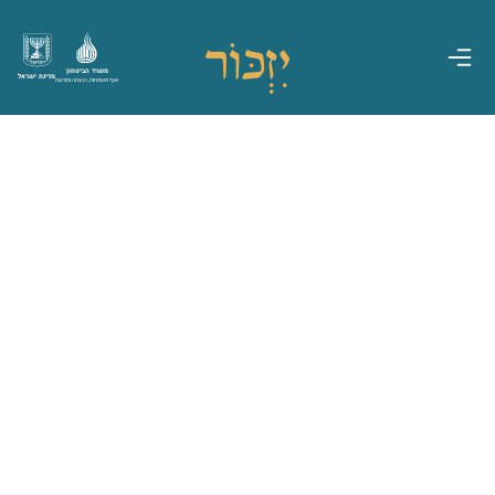
משרד הביטחון
מדינת ישראל
אגף משפחות, הנצחה ומורשת