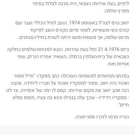
לימים, בעת שירותו הצבאי, היה מרבה לצלול במימי
מפרץ-שלמה.
יואב גויס לצה"ל באוגוסט
1974
. הוצב לחיל הכללי ועבר שם
קורס נהגי-משאיות. לאחר סיום הקורס הוצב לפיקוד
מרחב-שלמה, אך משאת-נפשו היתה לשרת בחיל-הצנחנים.
ביום
21.4.1976
נפל בעת שירותו. הובא למנוחת-עולמים בחלקה
הצבאית של בית-העלמין ברמלה. השאיר אחריו הורים, שתי
אחיות ואח.
במכתב-תנחומים למשפחה השכולה כתב מפקדו: "חייל מסור
ואהוד היה יואב. מסור למפקדיו ואהוד על חבריו ליחידה. אהבה
רבה אהב יואב את מקום שירותו. קסם לו ימה של אופירה. צר לנו
- מפקדיו וידידיו - שכך עלה בגורלו והוא כה צעיר, תוסס ומלא
חיים".
הוריו תרמו לזכרו ספר-תורה.