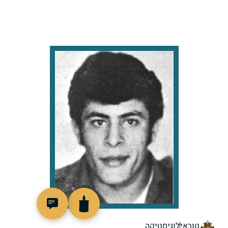
97157
טוראי
לוגיסטיקה