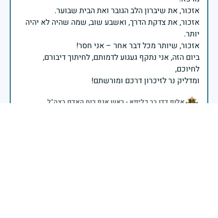
אזכור, את צדקת הדרך, ואשבע שוב, שמה שהיה לא יהיה
ביום הזה, אני נתקף געגוע לדמותם, לחיתוך דיבורם,
ומדליק נר לזיכרון דרכם ומורשתם!
אלוף דדו בר כליפא - ראש אגף כוח האדם בצה"ל
בכאב, בהצדעה ובתקווה אני מתכבד להדליק נר זיכרון זה.
השנה, כשאנו נלחמים במלחמה ארוכה, רב זירתית וצודקת,
הזיכרון נושא משמעות עמוקה. ביום זה נעצור ונתייחד עם
זכרם של טובי בנינו ובנותינו שנפלו בהגנה על המדינה.
מורשתם היא המצפן שמתווה את דרכינו, והיא המעניקה