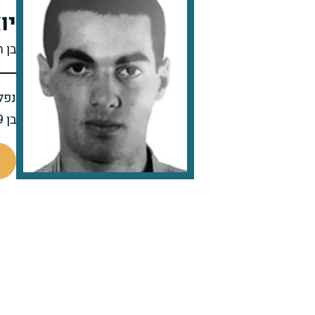
יו
בן ר
נפל 
בן 19 בנופלו
514242