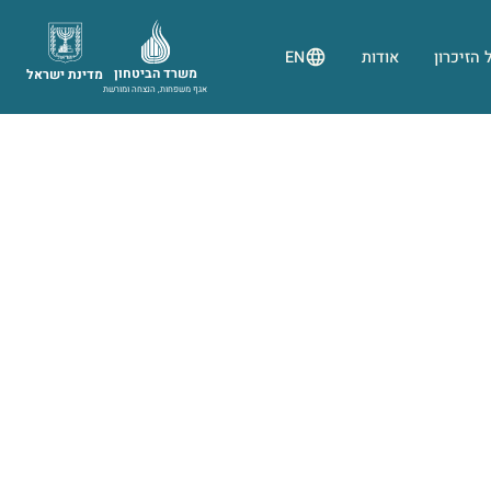
 הזיכרון
אודות
EN
משרד הביטחון
מדינת ישראל
אגף משפחות, הנצחה ומורשת