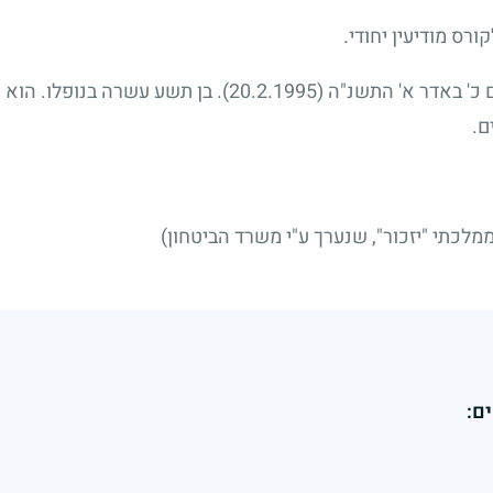
ורס מודיעין יחודי.
ם כ' באדר א' התשנ"ה
(20.2.1995)
. בן תשע עשרה בנופלו. הוא 
ם.
לכתי "יזכור", שנערך ע"י משרד הביטחון)
ם: